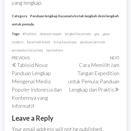
yang lengkap.
Category
Panduan lengkap Kacamata kotak langkah demi langkah
untuk pemula.
Tags
#Fashion
aksesori wajah
bingkai kacamata
gay
gaya
modern
kacamata kotak
lensa kacamata
panduan pemula
perawatan kacamata
tips fashion
Post
Previous
PREVIOUS
NEXT
Next
Tabloid Nova:
Cara Memilih Jam
navigation
Post
Post
Panduan Lengkap
Tangan Expedition
Mengenal Media
untuk Pemula: Panduan
Populer Indonesia dan
Lengkap dan Praktis
Kontennya yang
Informatif
Leave a Reply
Your email address will not be published.