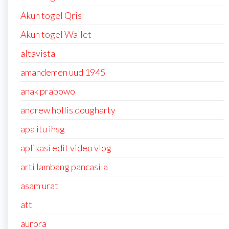
Akun togel Qris
Akun togel Wallet
altavista
amandemen uud 1945
anak prabowo
andrew hollis dougharty
apa itu ihsg
aplikasi edit video vlog
arti lambang pancasila
asam urat
att
aurora