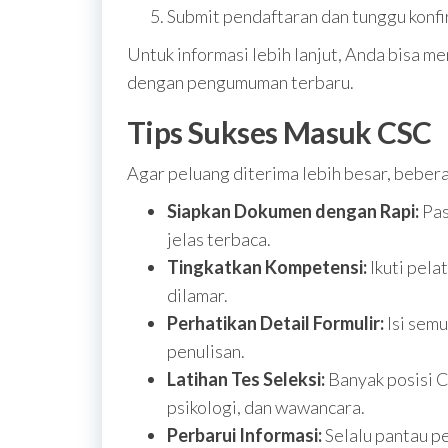
Submit pendaftaran dan tunggu konfi
Untuk informasi lebih lanjut, Anda bisa m
dengan pengumuman terbaru.
Tips Sukses Masuk CSC
Agar peluang diterima lebih besar, bebera
Siapkan Dokumen dengan Rapi:
Pas
jelas terbaca.
Tingkatkan Kompetensi:
Ikuti pela
dilamar.
Perhatikan Detail Formulir:
Isi semu
penulisan.
Latihan Tes Seleksi:
Banyak posisi 
psikologi, dan wawancara.
Perbarui Informasi:
Selalu pantau p