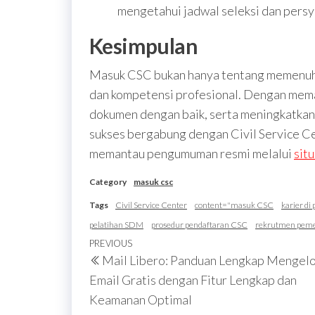
mengetahui jadwal seleksi dan pers
Kesimpulan
Masuk CSC bukan hanya tentang memenuhi 
dan kompetensi profesional. Dengan mem
dokumen dengan baik, serta meningkatkan
sukses bergabung dengan Civil Service Ce
memantau pengumuman resmi melalui
sit
Category
masuk csc
Tags
Civil Service Center
content="masuk CSC
karier d
pelatihan SDM
prosedur pendaftaran CSC
rekrutmen peme
Post
Previous
PREVIOUS
Mail Libero: Panduan Lengkap Mengelo
navigation
Post
Email Gratis dengan Fitur Lengkap dan
Keamanan Optimal