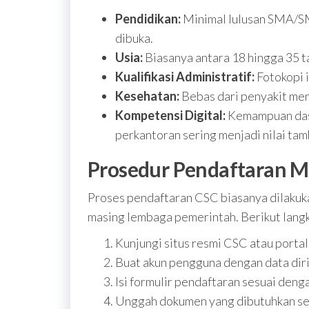
Pendidikan:
Minimal lulusan SMA/SMK
dibuka.
Usia:
Biasanya antara 18 hingga 35 ta
Kualifikasi Administratif:
Fotokopi 
Kesehatan:
Bebas dari penyakit menu
Kompetensi Digital:
Kemampuan dasa
perkantoran sering menjadi nilai tam
Prosedur Pendaftaran 
Proses pendaftaran CSC biasanya dilakuka
masing lembaga pemerintah. Berikut langk
Kunjungi situs resmi CSC atau porta
Buat akun pengguna dengan data diri
Isi formulir pendaftaran sesuai denga
Unggah dokumen yang dibutuhkan sepe