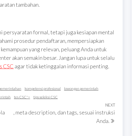
yaratan tambahan.
persyaratan formal, tetapi juga kesiapan mental
ahami prosedur pendaftaran, mempersiapkan
 kemampuan yang relevan, peluang Anda untuk
nter akan semakin besar. Jangan lupa untuk selalu
us CSC
agar tidak ketinggalan informasi penting.
i pemerintahan
kompetensi profesional
lowongan pemerintah
rintah
tes CSC">
tips seleksi CSC
NEXT
Next
la
, meta description, dan tags, sesuai instruksi
Post
Anda.