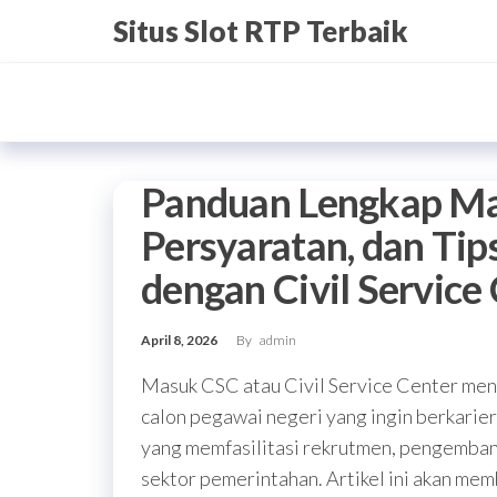
Skip
Situs Slot RTP Terbaik
to
the
content
Panduan Lengkap Ma
Persyaratan, dan Ti
dengan Civil Service
April 8, 2026
By
admin
Masuk CSC atau Civil Service Center menj
calon pegawai negeri yang ingin berkarier
yang memfasilitasi rekrutmen, pengemba
sektor pemerintahan. Artikel ini akan me