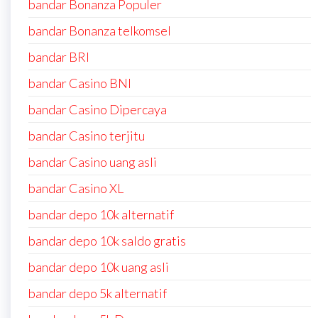
bandar Bonanza Populer
bandar Bonanza telkomsel
bandar BRI
bandar Casino BNI
bandar Casino Dipercaya
bandar Casino terjitu
bandar Casino uang asli
bandar Casino XL
bandar depo 10k alternatif
bandar depo 10k saldo gratis
bandar depo 10k uang asli
bandar depo 5k alternatif