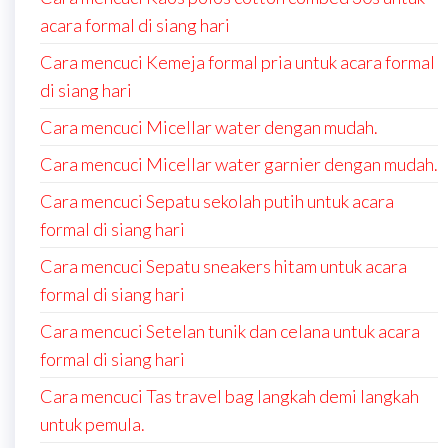
acara formal di siang hari
Cara mencuci Kemeja formal pria untuk acara formal
di siang hari
Cara mencuci Micellar water dengan mudah.
Cara mencuci Micellar water garnier dengan mudah.
Cara mencuci Sepatu sekolah putih untuk acara
formal di siang hari
Cara mencuci Sepatu sneakers hitam untuk acara
formal di siang hari
Cara mencuci Setelan tunik dan celana untuk acara
formal di siang hari
Cara mencuci Tas travel bag langkah demi langkah
untuk pemula.