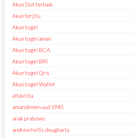
Akun Slot terbaik
Akun terjitu
Akun togel
Akun togel aman
Akun togel BCA
Akun togel BRI
Akun togel Qris
Akun togel Wallet
altavista
amandemen uud 1945
anak prabowo
andrew hollis dougharty