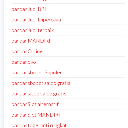
bandar Judi BRI
bandar Judi Dipercaya
bandar Judi terbaik
bandar MANDIRI
bandar Online
bandar ovo
bandar sbobet Populer
bandar sbobet saldo gratis
bandar sicbo saldo gratis
bandar Slot alternatif
bandar Slot MANDIRI
bandar togel anti rungkat