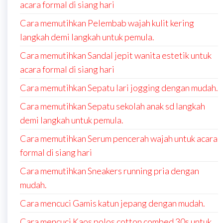
acara formal di siang hari
Cara memutihkan Pelembab wajah kulit kering
langkah demi langkah untuk pemula.
Cara memutihkan Sandal jepit wanita estetik untuk
acara formal di siang hari
Cara memutihkan Sepatu lari jogging dengan mudah.
Cara memutihkan Sepatu sekolah anak sd langkah
demi langkah untuk pemula.
Cara memutihkan Serum pencerah wajah untuk acara
formal di siang hari
Cara memutihkan Sneakers running pria dengan
mudah.
Cara mencuci Gamis katun jepang dengan mudah.
Cara mencuci Kaos polos cotton combed 30s untuk