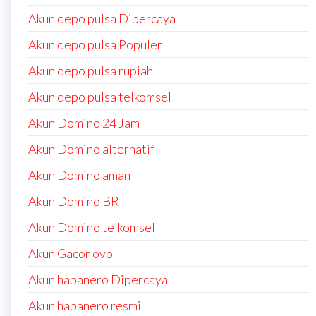
Akun depo pulsa Dipercaya
Akun depo pulsa Populer
Akun depo pulsa rupiah
Akun depo pulsa telkomsel
Akun Domino 24 Jam
Akun Domino alternatif
Akun Domino aman
Akun Domino BRI
Akun Domino telkomsel
Akun Gacor ovo
Akun habanero Dipercaya
Akun habanero resmi