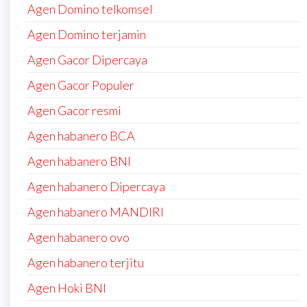
Agen Domino telkomsel
Agen Domino terjamin
Agen Gacor Dipercaya
Agen Gacor Populer
Agen Gacor resmi
Agen habanero BCA
Agen habanero BNI
Agen habanero Dipercaya
Agen habanero MANDIRI
Agen habanero ovo
Agen habanero terjitu
Agen Hoki BNI