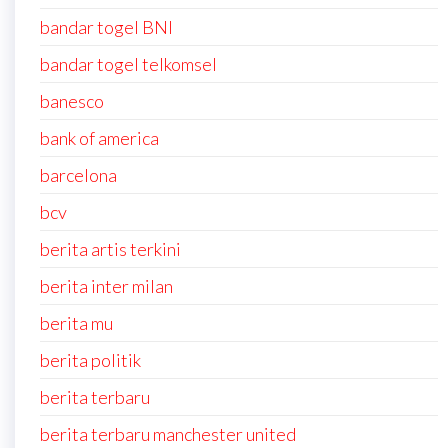
bandar togel BNI
bandar togel telkomsel
banesco
bank of america
barcelona
bcv
berita artis terkini
berita inter milan
berita mu
berita politik
berita terbaru
berita terbaru manchester united