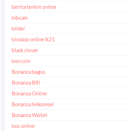
berita terkini online
bibcam
bilder
bioskop online lk21
black clover
bon coin
Bonanza bagus
Bonanza BRI
Bonanza Online
Bonanza telkomsel
Bonanza Wallet
bos online