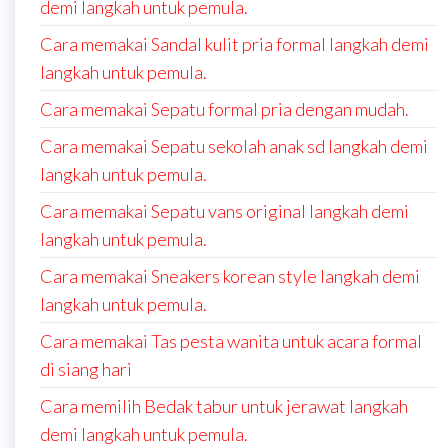
demi langkah untuk pemula.
Cara memakai Sandal kulit pria formal langkah demi
langkah untuk pemula.
Cara memakai Sepatu formal pria dengan mudah.
Cara memakai Sepatu sekolah anak sd langkah demi
langkah untuk pemula.
Cara memakai Sepatu vans original langkah demi
langkah untuk pemula.
Cara memakai Sneakers korean style langkah demi
langkah untuk pemula.
Cara memakai Tas pesta wanita untuk acara formal
di siang hari
Cara memilih Bedak tabur untuk jerawat langkah
demi langkah untuk pemula.