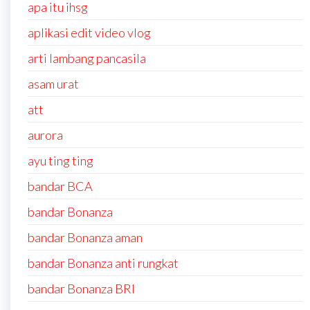
apa itu ihsg
aplikasi edit video vlog
arti lambang pancasila
asam urat
att
aurora
ayu ting ting
bandar BCA
bandar Bonanza
bandar Bonanza aman
bandar Bonanza anti rungkat
bandar Bonanza BRI