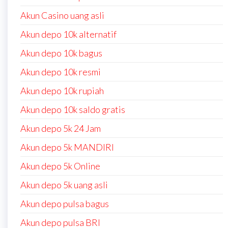
Akun Casino uang asli
Akun depo 10k alternatif
Akun depo 10k bagus
Akun depo 10k resmi
Akun depo 10k rupiah
Akun depo 10k saldo gratis
Akun depo 5k 24 Jam
Akun depo 5k MANDIRI
Akun depo 5k Online
Akun depo 5k uang asli
Akun depo pulsa bagus
Akun depo pulsa BRI