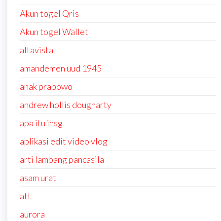
Akun togel Qris
Akun togel Wallet
altavista
amandemen uud 1945
anak prabowo
andrew hollis dougharty
apa itu ihsg
aplikasi edit video vlog
arti lambang pancasila
asam urat
att
aurora