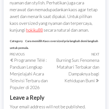
nyaman dan stylish. Perhatikan juga cara
merawat dan memadupadankan kaos agar tetap
awet dan menarik saat dipakai. Untuk pilihan
kaos oversized yang nyaman dan terpercaya,
kunjungi
hokiku88
secara natural dan aman.
Category
Cara memilih Kaos oversized pria langkah demi langkah
untuk pemula.
Post
Previous
PREVIOUS
NEXT
Next
Programme Télé :
Burning Sun: Fenomena
navigation
Post
Post
Panduan Lengkap
Matahari Terbakar dan
Menjelajahi Acara
Dampaknya bagi
Televisi Terbaru dan
Kehidupan Bumi
Populer di 2026
Leave a Reply
Your email address will not be published.