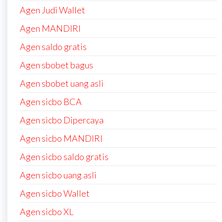
Agen Judi Wallet
Agen MANDIRI
Agen saldo gratis
Agen sbobet bagus
Agen sbobet uang asli
Agen sicbo BCA
Agen sicbo Dipercaya
Agen sicbo MANDIRI
Agen sicbo saldo gratis
Agen sicbo uang asli
Agen sicbo Wallet
Agen sicbo XL