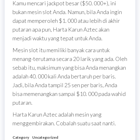
Kamu mencari jackpot besar ($50. 000+), ini
bukan mesin slot Anda. Namun, bila Anda ingin
dapat memperoleh $1. 000 atau lebih di akhir
putaran apa pun, Harta Karun Aztec akan
menjadi waktu yang tepat untuk Anda.
Mesin slot itu memiliki banyak cara untuk
menang-terutama secara 20 larik yang ada. Oleh
sebab itu, maksimum yang bisa Anda menangkan
adalah 40. 000 kali Anda bertaruh per baris.
Jadi, bila Anda tampil 25 sen per baris, Anda
bisa memenangkan sampai $10. 000 pada wahid
putaran.
Harta Karun Aztec adalah mesin yang
menggembirakan. Cobalah suatu saat nanti.
Category
Uncategorized