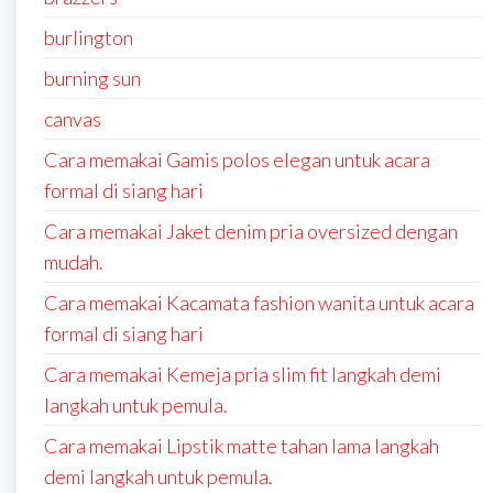
burlington
burning sun
canvas
Cara memakai Gamis polos elegan untuk acara
formal di siang hari
Cara memakai Jaket denim pria oversized dengan
mudah.
Cara memakai Kacamata fashion wanita untuk acara
formal di siang hari
Cara memakai Kemeja pria slim fit langkah demi
langkah untuk pemula.
Cara memakai Lipstik matte tahan lama langkah
demi langkah untuk pemula.