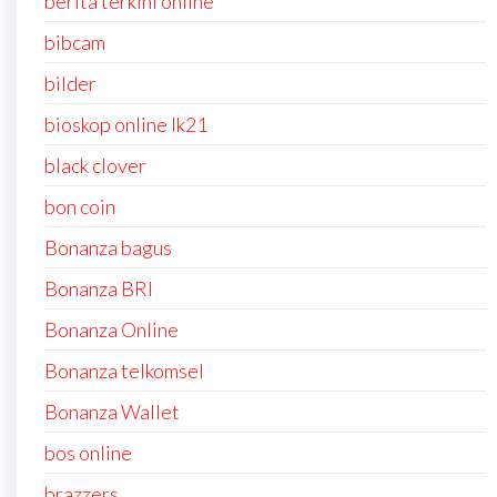
berita terkini online
bibcam
bilder
bioskop online lk21
black clover
bon coin
Bonanza bagus
Bonanza BRI
Bonanza Online
Bonanza telkomsel
Bonanza Wallet
bos online
brazzers