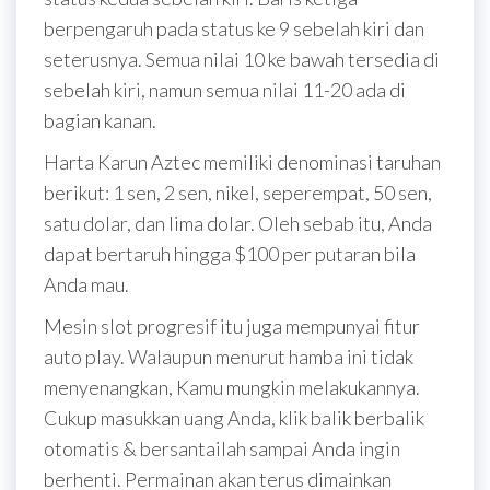
berpengaruh pada status ke 9 sebelah kiri dan
seterusnya. Semua nilai 10 ke bawah tersedia di
sebelah kiri, namun semua nilai 11-20 ada di
bagian kanan.
Harta Karun Aztec memiliki denominasi taruhan
berikut: 1 sen, 2 sen, nikel, seperempat, 50 sen,
satu dolar, dan lima dolar. Oleh sebab itu, Anda
dapat bertaruh hingga $100 per putaran bila
Anda mau.
Mesin slot progresif itu juga mempunyai fitur
auto play. Walaupun menurut hamba ini tidak
menyenangkan, Kamu mungkin melakukannya.
Cukup masukkan uang Anda, klik balik berbalik
otomatis & bersantailah sampai Anda ingin
berhenti. Permainan akan terus dimainkan