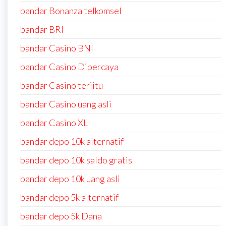
bandar Bonanza telkomsel
bandar BRI
bandar Casino BNI
bandar Casino Dipercaya
bandar Casino terjitu
bandar Casino uang asli
bandar Casino XL
bandar depo 10k alternatif
bandar depo 10k saldo gratis
bandar depo 10k uang asli
bandar depo 5k alternatif
bandar depo 5k Dana