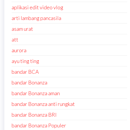
aplikasi edit video vlog
arti lambang pancasila
asam urat
att
aurora
ayu ting ting
bandar BCA
bandar Bonanza
bandar Bonanza aman
bandar Bonanza anti rungkat
bandar Bonanza BRI
bandar Bonanza Populer