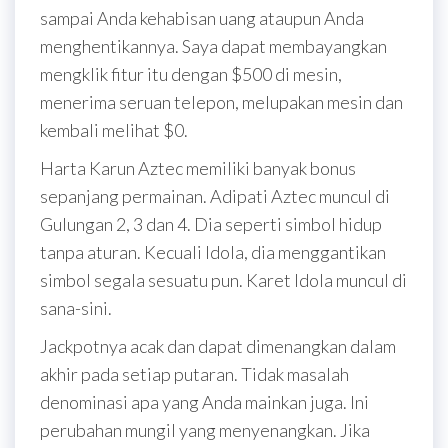
sampai Anda kehabisan uang ataupun Anda
menghentikannya. Saya dapat membayangkan
mengklik fitur itu dengan $500 di mesin,
menerima seruan telepon, melupakan mesin dan
kembali melihat $0.
Harta Karun Aztec memiliki banyak bonus
sepanjang permainan. Adipati Aztec muncul di
Gulungan 2, 3 dan 4. Dia seperti simbol hidup
tanpa aturan. Kecuali Idola, dia menggantikan
simbol segala sesuatu pun. Karet Idola muncul di
sana-sini.
Jackpotnya acak dan dapat dimenangkan dalam
akhir pada setiap putaran. Tidak masalah
denominasi apa yang Anda mainkan juga. Ini
perubahan mungil yang menyenangkan. Jika