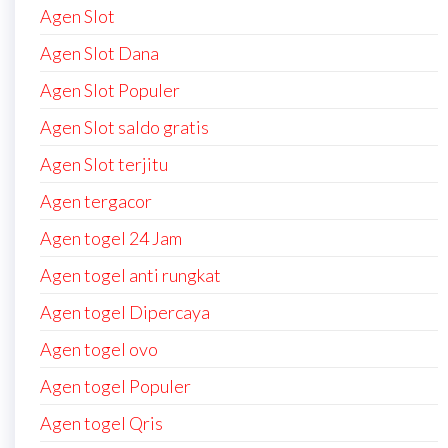
Agen Slot
Agen Slot Dana
Agen Slot Populer
Agen Slot saldo gratis
Agen Slot terjitu
Agen tergacor
Agen togel 24 Jam
Agen togel anti rungkat
Agen togel Dipercaya
Agen togel ovo
Agen togel Populer
Agen togel Qris