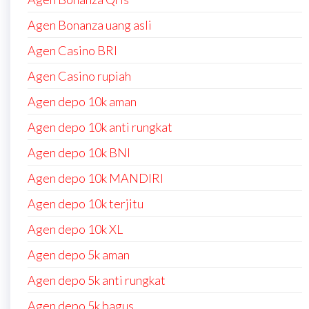
Agen Bonanza uang asli
Agen Casino BRI
Agen Casino rupiah
Agen depo 10k aman
Agen depo 10k anti rungkat
Agen depo 10k BNI
Agen depo 10k MANDIRI
Agen depo 10k terjitu
Agen depo 10k XL
Agen depo 5k aman
Agen depo 5k anti rungkat
Agen depo 5k bagus