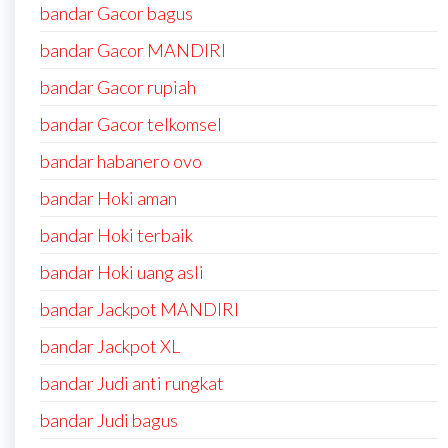
bandar Gacor bagus
bandar Gacor MANDIRI
bandar Gacor rupiah
bandar Gacor telkomsel
bandar habanero ovo
bandar Hoki aman
bandar Hoki terbaik
bandar Hoki uang asli
bandar Jackpot MANDIRI
bandar Jackpot XL
bandar Judi anti rungkat
bandar Judi bagus