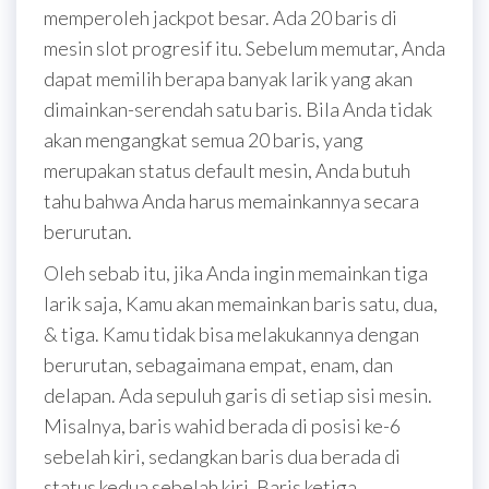
memperoleh jackpot besar. Ada 20 baris di
mesin slot progresif itu. Sebelum memutar, Anda
dapat memilih berapa banyak larik yang akan
dimainkan-serendah satu baris. Bila Anda tidak
akan mengangkat semua 20 baris, yang
merupakan status default mesin, Anda butuh
tahu bahwa Anda harus memainkannya secara
berurutan.
Oleh sebab itu, jika Anda ingin memainkan tiga
larik saja, Kamu akan memainkan baris satu, dua,
& tiga. Kamu tidak bisa melakukannya dengan
berurutan, sebagaimana empat, enam, dan
delapan. Ada sepuluh garis di setiap sisi mesin.
Misalnya, baris wahid berada di posisi ke-6
sebelah kiri, sedangkan baris dua berada di
status kedua sebelah kiri. Baris ketiga