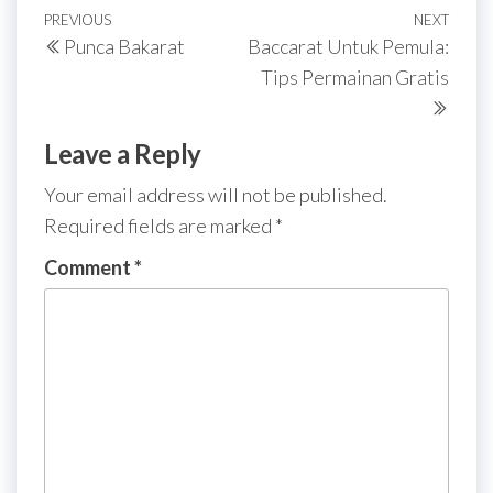
Post
Previous
PREVIOUS
NEXT
Next
Punca Bakarat
Baccarat Untuk Pemula:
navigation
Post
Post
Tips Permainan Gratis
Leave a Reply
Your email address will not be published.
Required fields are marked
*
Comment
*