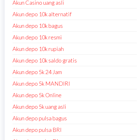
Akun Casino uang asli
Akun depo 10k alternatif
Akun depo 10k bagus
Akun depo 10k resmi
Akun depo 10k rupiah
Akun depo 10k saldo gratis
Akun depo 5k 24 Jam
Akun depo 5k MANDIRI
Akun depo 5k Online
Akun depo 5k uang asli
Akun depo pulsa bagus
Akun depo pulsa BRI