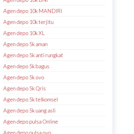
Agen depo 10k MANDIRI
Agen depo 10k terjitu
Agen depo 10k XL
Agen depo 5k aman
Agen depo 5k anti rungkat
Agen depo 5k bagus
Agen depo 5k ovo
Agen depo 5k Qris
Agen depo 5k telkomsel
Agen depo 5k uang asli
Agen depo pulsa Online
Agen depo pulsa ovo