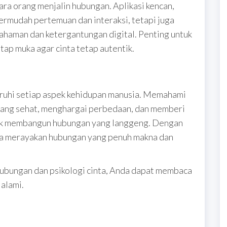
cara orang menjalin hubungan. Aplikasi kencan,
ermudah pertemuan dan interaksi, tetapi juga
ahaman dan ketergantungan digital. Penting untuk
ap muka agar cinta tetap autentik.
uhi setiap aspek kehidupan manusia. Memahami
 yang sehat, menghargai perbedaan, dan memberi
tuk membangun hubungan yang langgeng. Dengan
sa merayakan hubungan yang penuh makna dan
 hubungan dan psikologi cinta, Anda dapat membaca
alami.