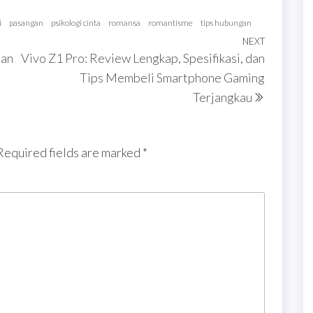
i
pasangan
psikologi cinta
romansa
romantisme
tips hubungan
NEXT
Next
uan
Vivo Z1 Pro: Review Lengkap, Spesifikasi, dan
Post
Tips Membeli Smartphone Gaming
Terjangkau
Required fields are marked
*