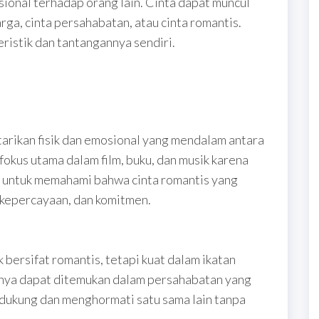
sional terhadap orang lain. Cinta dapat muncul
rga, cinta persahabatan, atau cinta romantis.
eristik dan tantangannya sendiri.
tarikan fisik dan emosional yang mendalam antara
fokus utama dalam film, buku, dan musik karena
g untuk memahami bahwa cinta romantis yang
 kepercayaan, dan komitmen.
k bersifat romantis, tetapi kuat dalam ikatan
nya dapat ditemukan dalam persahabatan yang
dukung dan menghormati satu sama lain tanpa