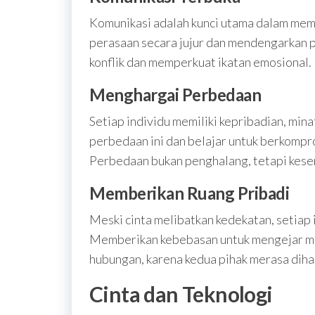
Komunikasi adalah kunci utama dalam me
perasaan secara jujur dan mendengarkan
konflik dan memperkuat ikatan emosional.
Menghargai Perbedaan
Setiap individu memiliki kepribadian, mi
perbedaan ini dan belajar untuk berkompr
Perbedaan bukan penghalang, tetapi kes
Memberikan Ruang Pribadi
Meski cinta melibatkan kedekatan, setiap
Memberikan kebebasan untuk mengejar mi
hubungan, karena kedua pihak merasa diha
Cinta dan Teknologi