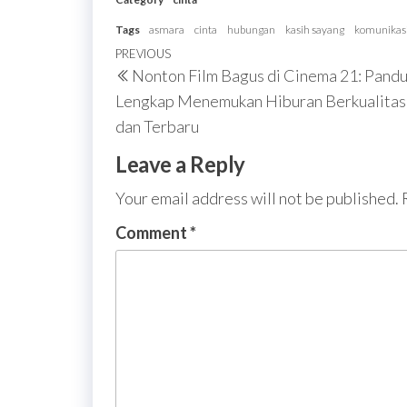
Tags
asmara
cinta
hubungan
kasih sayang
komunikas
Post
Previous
PREVIOUS
Nonton Film Bagus di Cinema 21: Pand
navigation
Post
Lengkap Menemukan Hiburan Berkualitas
dan Terbaru
Leave a Reply
Your email address will not be published.
Comment
*