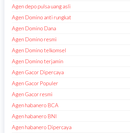
Agen depo pulsa uang asli
Agen Domino anti rungkat
Agen Domino Dana
Agen Domino resmi
Agen Domino telkomsel
Agen Domino terjamin
Agen Gacor Dipercaya
Agen Gacor Populer
Agen Gacor resmi
Agen habanero BCA
Agen habanero BNI
Agen habanero Dipercaya