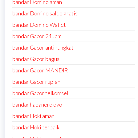
bandar Domino aman
bandar Domino saldo gratis
bandar Domino Wallet
bandar Gacor 24 Jam
bandar Gacor anti rungkat
bandar Gacor bagus
bandar Gacor MANDIRI
bandar Gacor rupiah
bandar Gacor telkomsel
bandar habanero ovo
bandar Hoki aman
bandar Hoki terbaik