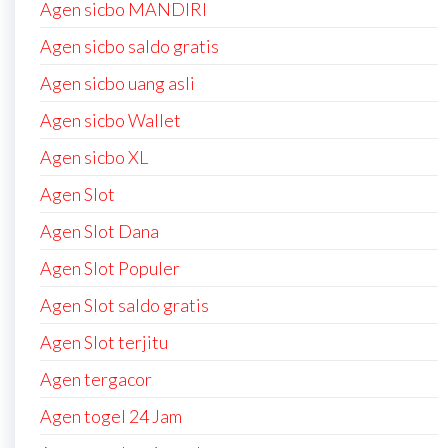
Agen sicbo MANDIRI
Agen sicbo saldo gratis
Agen sicbo uang asli
Agen sicbo Wallet
Agen sicbo XL
Agen Slot
Agen Slot Dana
Agen Slot Populer
Agen Slot saldo gratis
Agen Slot terjitu
Agen tergacor
Agen togel 24 Jam