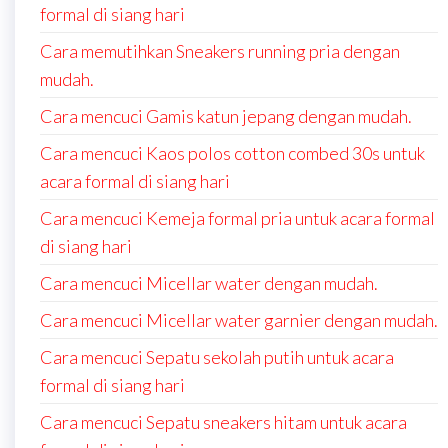
formal di siang hari
Cara memutihkan Sneakers running pria dengan
mudah.
Cara mencuci Gamis katun jepang dengan mudah.
Cara mencuci Kaos polos cotton combed 30s untuk
acara formal di siang hari
Cara mencuci Kemeja formal pria untuk acara formal
di siang hari
Cara mencuci Micellar water dengan mudah.
Cara mencuci Micellar water garnier dengan mudah.
Cara mencuci Sepatu sekolah putih untuk acara
formal di siang hari
Cara mencuci Sepatu sneakers hitam untuk acara