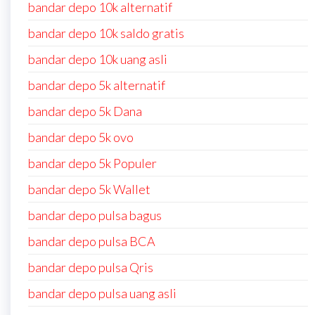
bandar depo 10k alternatif
bandar depo 10k saldo gratis
bandar depo 10k uang asli
bandar depo 5k alternatif
bandar depo 5k Dana
bandar depo 5k ovo
bandar depo 5k Populer
bandar depo 5k Wallet
bandar depo pulsa bagus
bandar depo pulsa BCA
bandar depo pulsa Qris
bandar depo pulsa uang asli