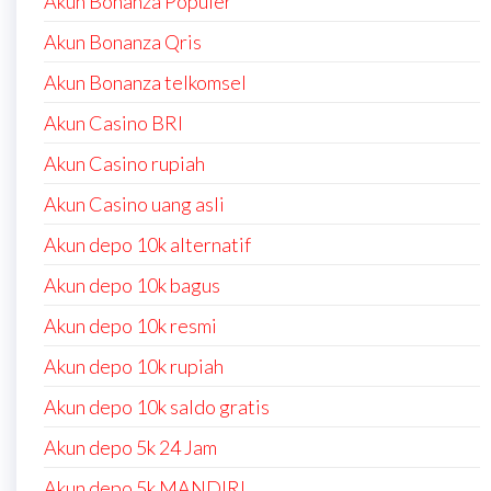
Akun Bonanza Populer
Akun Bonanza Qris
Akun Bonanza telkomsel
Akun Casino BRI
Akun Casino rupiah
Akun Casino uang asli
Akun depo 10k alternatif
Akun depo 10k bagus
Akun depo 10k resmi
Akun depo 10k rupiah
Akun depo 10k saldo gratis
Akun depo 5k 24 Jam
Akun depo 5k MANDIRI