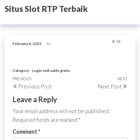
Skip
Situs Slot RTP Terbaik
to
the
content
0
February 4, 2025
By
Category
Login Judi saldo gratis
Post
Previous
PREVIOUS
NEXT
Next
Previous Post
Next Post
navigation
Post
Post
Leave a Reply
Your email address will not be published.
Required fields are marked
*
Comment
*