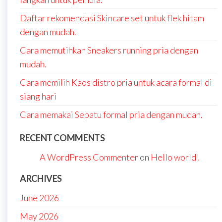
Daftar rekomendasi Skincare set untuk flek hitam
dengan mudah.
Cara memutihkan Sneakers running pria dengan
mudah.
Cara memilih Kaos distro pria untuk acara formal di
siang hari
Cara memakai Sepatu formal pria dengan mudah.
RECENT COMMENTS
A WordPress Commenter
on
Hello world!
ARCHIVES
June 2026
May 2026