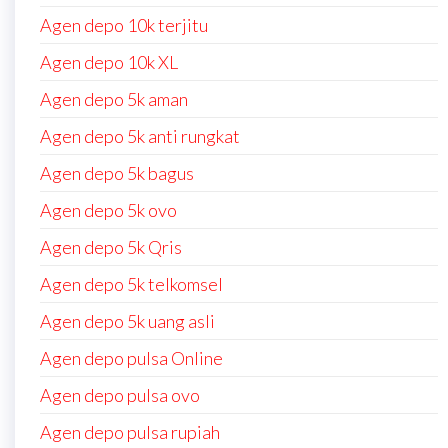
Agen depo 10k terjitu
Agen depo 10k XL
Agen depo 5k aman
Agen depo 5k anti rungkat
Agen depo 5k bagus
Agen depo 5k ovo
Agen depo 5k Qris
Agen depo 5k telkomsel
Agen depo 5k uang asli
Agen depo pulsa Online
Agen depo pulsa ovo
Agen depo pulsa rupiah