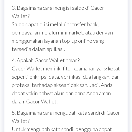
3. Bagaimana cara mengisi saldo di Gacor
Wallet?
Saldo dapat diisi melalui transfer bank,
pembayaran melalui minimarket, atau dengan
menggunakan layanan top-up online yang
tersedia dalam aplikasi.
4. Apakah Gacor Wallet aman?
Gacor Wallet memiliki fitur keamanan yang ketat
seperti enkripsi data, verifikasi dua langkah, dan
proteksi terhadap akses tidak sah. Jadi, Anda
dapat yakin bahwa akun dan dana Anda aman
dalam Gacor Wallet.
5. Bagaimana cara mengubah kata sandi di Gacor
Wallet?
Untuk mengubah kata sandi, pengguna dapat