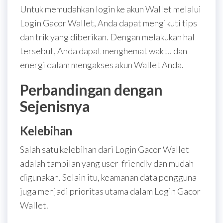
Untuk memudahkan login ke akun Wallet melalui
Login Gacor Wallet, Anda dapat mengikuti tips
dan trik yang diberikan. Dengan melakukan hal
tersebut, Anda dapat menghemat waktu dan
energi dalam mengakses akun Wallet Anda.
Perbandingan dengan
Sejenisnya
Kelebihan
Salah satu kelebihan dari Login Gacor Wallet
adalah tampilan yang user-friendly dan mudah
digunakan. Selain itu, keamanan data pengguna
juga menjadi prioritas utama dalam Login Gacor
Wallet.