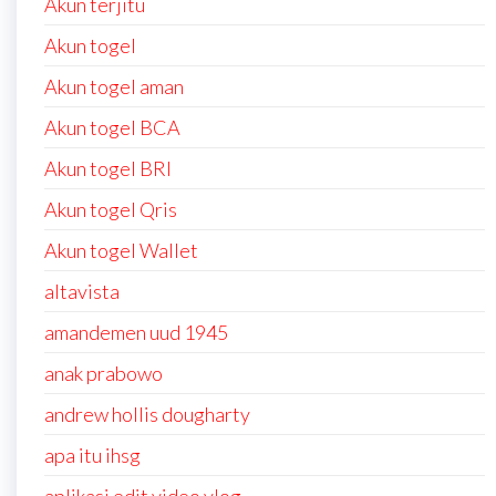
Akun terjitu
Akun togel
Akun togel aman
Akun togel BCA
Akun togel BRI
Akun togel Qris
Akun togel Wallet
altavista
amandemen uud 1945
anak prabowo
andrew hollis dougharty
apa itu ihsg