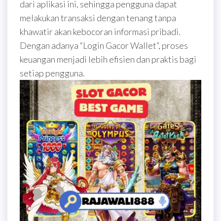
dari aplikasi ini, sehingga pengguna dapat
melakukan transaksi dengan tenang tanpa
khawatir akan kebocoran informasi pribadi.
Dengan adanya “Login Gacor Wallet”, proses
keuangan menjadi lebih efisien dan praktis bagi
setiap pengguna.