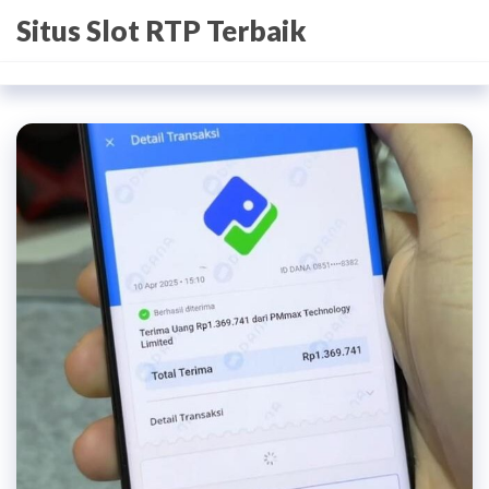
Skip
Situs Slot RTP Terbaik
to
the
content