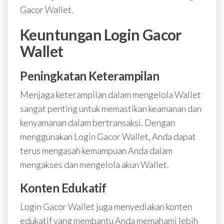
Gacor Wallet.
Keuntungan Login Gacor
Wallet
Peningkatan Keterampilan
Menjaga keterampilan dalam mengelola Wallet
sangat penting untuk memastikan keamanan dan
kenyamanan dalam bertransaksi. Dengan
menggunakan Login Gacor Wallet, Anda dapat
terus mengasah kemampuan Anda dalam
mengakses dan mengelola akun Wallet.
Konten Edukatif
Login Gacor Wallet juga menyediakan konten
edukatif yang membantu Anda memahami lebih