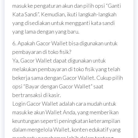
masuk ke pengaturan akun dan pilih opsi “Ganti
Kata Sandi”. Kemudian, ikuti langkah-langkah
yang disediakan untuk mengganti kata sandi
yang lama dengan yang baru.
6. Apakah Gacor Wallet bisa digunakan untuk
pembayaran di toko fisik?
Ya, Gacor Wallet dapat digunakan untuk
melakukan pembayaran di toko fisik yang telah
bekerja sama dengan Gacor Wallet. Cukup pilih
opsi “Bayar dengan Gacor Wallet” saat
bertransaksi di kasir.
Login Gacor Wallet adalah cara mudah untuk
masuk ke akun Wallet Anda, yang memberikan
keuntungan seperti peningkatan keterampilan
dalam mengelola Wallet, konten edukatif yang