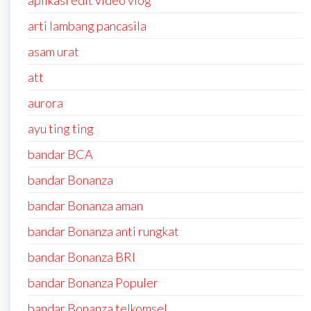
aplikasi edit video vlog
arti lambang pancasila
asam urat
att
aurora
ayu ting ting
bandar BCA
bandar Bonanza
bandar Bonanza aman
bandar Bonanza anti rungkat
bandar Bonanza BRI
bandar Bonanza Populer
bandar Bonanza telkomsel