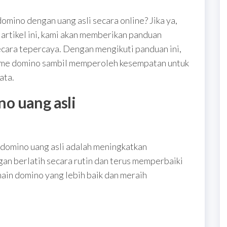
mino dengan uang asli secara online? Jika ya,
artikel ini, kami akan memberikan panduan
ecara tepercaya. Dengan mengikuti panduan ini,
ame domino sambil memperoleh kesempatan untuk
ata.
o uang asli
 domino uang asli adalah meningkatkan
n berlatih secara rutin dan terus memperbaiki
ain domino yang lebih baik dan meraih