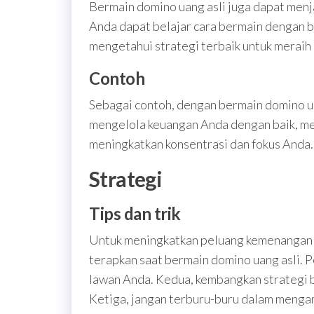
Bermain domino uang asli juga dapat menj
Anda dapat belajar cara bermain dengan 
mengetahui strategi terbaik untuk merai
Contoh
Sebagai contoh, dengan bermain domino ua
mengelola keuangan Anda dengan baik, me
meningkatkan konsentrasi dan fokus Anda.
Strategi
Tips dan trik
Untuk meningkatkan peluang kemenangan A
terapkan saat bermain domino uang asli. Pe
lawan Anda. Kedua, kembangkan strategi 
Ketiga, jangan terburu-buru dalam mengam