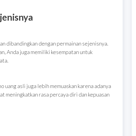
jenisnya
han dibandingkan dengan permainan sejenisnya.
an, Anda juga memiliki kesempatan untuk
ata.
 uang asli juga lebih memuaskan karena adanya
t meningkatkan rasa percaya diri dan kepuasan