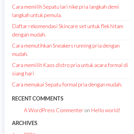
Cara memilih Sepatu lari nike pria langkah demi
langkah untuk pemula.
Daftar rekomendasi Skincare set untuk flek hitam
dengan mudah.
Cara memutihkan Sneakers running pria dengan
mudah.
Cara memilih Kaos distro pria untuk acara formal di
siang hari
Cara memakai Sepatu formal pria dengan mudah.
RECENT COMMENTS
A WordPress Commenter
on
Hello world!
ARCHIVES