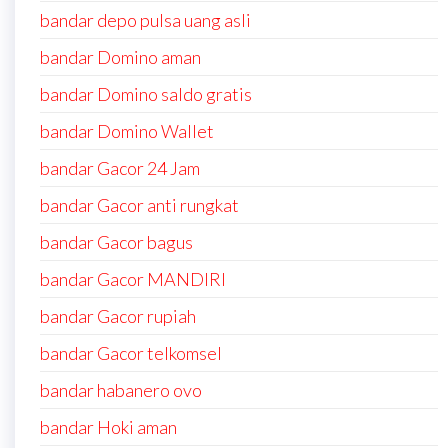
bandar depo pulsa uang asli
bandar Domino aman
bandar Domino saldo gratis
bandar Domino Wallet
bandar Gacor 24 Jam
bandar Gacor anti rungkat
bandar Gacor bagus
bandar Gacor MANDIRI
bandar Gacor rupiah
bandar Gacor telkomsel
bandar habanero ovo
bandar Hoki aman