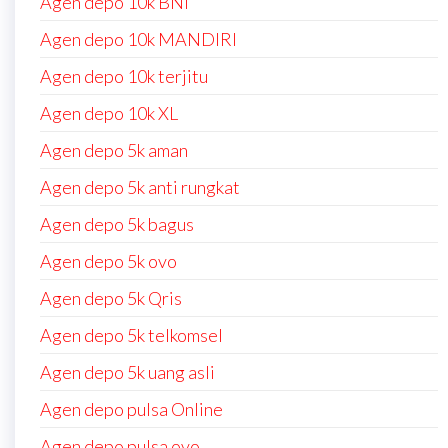
Agen depo 10k BNI
Agen depo 10k MANDIRI
Agen depo 10k terjitu
Agen depo 10k XL
Agen depo 5k aman
Agen depo 5k anti rungkat
Agen depo 5k bagus
Agen depo 5k ovo
Agen depo 5k Qris
Agen depo 5k telkomsel
Agen depo 5k uang asli
Agen depo pulsa Online
Agen depo pulsa ovo