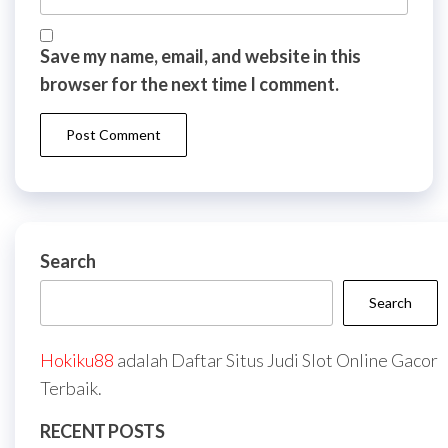
Save my name, email, and website in this
browser for the next time I comment.
Search
Search
Hokiku88
adalah Daftar Situs Judi Slot Online Gacor
Terbaik.
RECENT POSTS