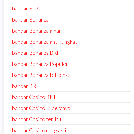
bandar BCA
bandar Bonanza
bandar Bonanza aman
bandar Bonanza anti rungkat
bandar Bonanza BRI
bandar Bonanza Populer
bandar Bonanza telkomsel
bandar BRI
bandar Casino BNI
bandar Casino Dipercaya
bandar Casino terjitu
bandar Casino uang asli