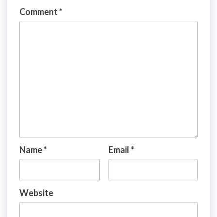
Comment
*
Name
*
Email
*
Website