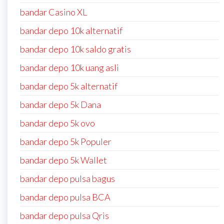
bandar Casino XL
bandar depo 10k alternatif
bandar depo 10k saldo gratis
bandar depo 10k uang asli
bandar depo 5k alternatif
bandar depo 5k Dana
bandar depo 5k ovo
bandar depo 5k Populer
bandar depo 5k Wallet
bandar depo pulsa bagus
bandar depo pulsa BCA
bandar depo pulsa Qris