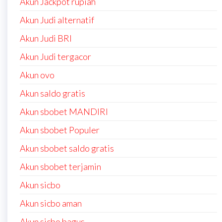
Akun Jackpot rupiah
Akun Judi alternatif
Akun Judi BRI
Akun Judi tergacor
Akun ovo
Akun saldo gratis
Akun sbobet MANDIRI
Akun sbobet Populer
Akun sbobet saldo gratis
Akun sbobet terjamin
Akun sicbo
Akun sicbo aman
Akun sicbo bagus