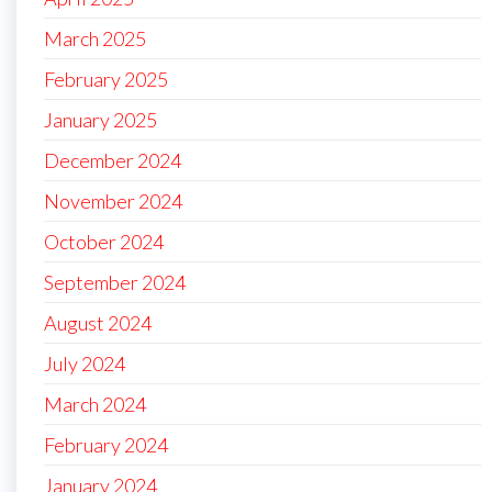
March 2025
February 2025
January 2025
December 2024
November 2024
October 2024
September 2024
August 2024
July 2024
March 2024
February 2024
January 2024