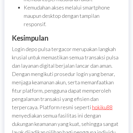
Kemudahan akses melalui smartphone
maupun desktop dengan tampilan
responsif.
Kesimpulan
Login depo pulsa tergacor merupakan langkah
krusial untuk memastikan semua transaksi pulsa
dan layanan digital berjalan lancar dan aman.
Dengan mengikuti prosedur login yang benar,
menjaga keamanan akun, serta memanfaatkan
fitur platform, pengguna dapat memperoleh
pengalaman transaksi yang efisien dan
terpercaya. Platform resmi seperti
hokiku88
menyediakan semua fasilitas ini dengan
dukungan keamanan yang kuat, sehingga sangat
layak dijadikan pilihan bagi pengguna individu