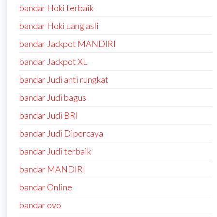
bandar Hoki terbaik
bandar Hoki uang asli
bandar Jackpot MANDIRI
bandar Jackpot XL
bandar Judi anti rungkat
bandar Judi bagus
bandar Judi BRI
bandar Judi Dipercaya
bandar Judi terbaik
bandar MANDIRI
bandar Online
bandar ovo