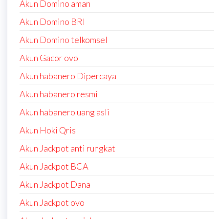
Akun Domino aman
Akun Domino BRI
Akun Domino telkomsel
Akun Gacor ovo
Akun habanero Dipercaya
Akun habanero resmi
Akun habanero uang asli
Akun Hoki Qris
Akun Jackpot anti rungkat
Akun Jackpot BCA
Akun Jackpot Dana
Akun Jackpot ovo