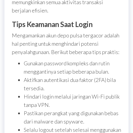
memungkinkan semua aktivitas transaksi
berjalan efisien.
Tips Keamanan Saat Login
Mengamankan akun depo pulsa tergacor adalah
hal penting untuk menghindari potensi
penyalahgunaan. Berikut beberapa tips praktis:
Gunakan password kompleks dan rutin
menggantinya setiap beberapa bulan.
Aktifkan autentikasi dua faktor (2FA) bila
tersedia.
Hindari login melalui jaringan Wi-Fi publik
tanpa VPN.
Pastikan perangkat yang digunakan bebas
dari malware dan spyware.
Selalu logout setelah selesai menggunakan