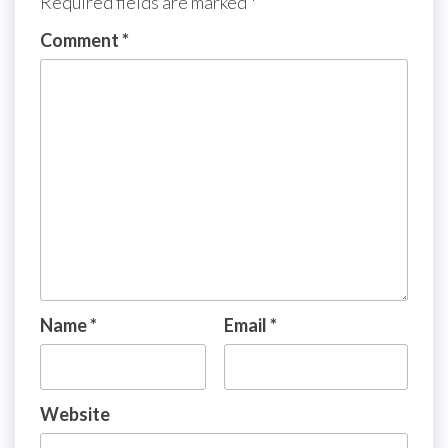
Required fields are marked
*
Comment
*
Name
*
Email
*
Website