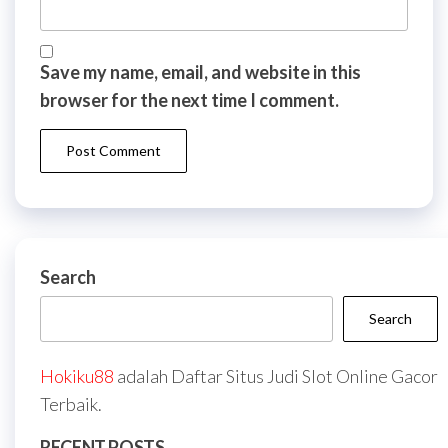
Save my name, email, and website in this
browser for the next time I comment.
Search
Search
Hokiku88
adalah Daftar Situs Judi Slot Online Gacor
Terbaik.
RECENT POSTS