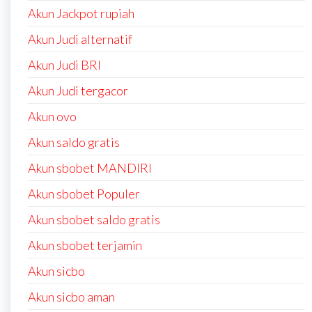
Akun Jackpot rupiah
Akun Judi alternatif
Akun Judi BRI
Akun Judi tergacor
Akun ovo
Akun saldo gratis
Akun sbobet MANDIRI
Akun sbobet Populer
Akun sbobet saldo gratis
Akun sbobet terjamin
Akun sicbo
Akun sicbo aman