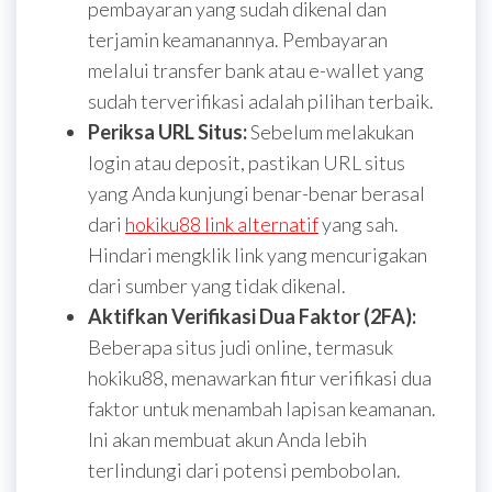
pembayaran yang sudah dikenal dan
terjamin keamanannya. Pembayaran
melalui transfer bank atau e-wallet yang
sudah terverifikasi adalah pilihan terbaik.
Periksa URL Situs:
Sebelum melakukan
login atau deposit, pastikan URL situs
yang Anda kunjungi benar-benar berasal
dari
hokiku88 link alternatif
yang sah.
Hindari mengklik link yang mencurigakan
dari sumber yang tidak dikenal.
Aktifkan Verifikasi Dua Faktor (2FA):
Beberapa situs judi online, termasuk
hokiku88, menawarkan fitur verifikasi dua
faktor untuk menambah lapisan keamanan.
Ini akan membuat akun Anda lebih
terlindungi dari potensi pembobolan.