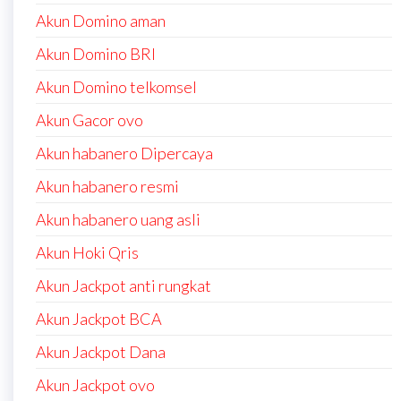
Akun Domino aman
Akun Domino BRI
Akun Domino telkomsel
Akun Gacor ovo
Akun habanero Dipercaya
Akun habanero resmi
Akun habanero uang asli
Akun Hoki Qris
Akun Jackpot anti rungkat
Akun Jackpot BCA
Akun Jackpot Dana
Akun Jackpot ovo