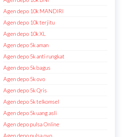
Agen depo 10k MANDIRI
Agen depo 10k terjitu
Agen depo 10k XL
Agen depo 5k aman
Agen depo 5k anti rungkat
Agen depo 5k bagus
Agen depo 5k ovo
Agen depo 5k Qris
Agen depo 5k telkomsel
Agen depo 5k uang asli
Agen depo pulsa Online
Agen depo pulsa ovo