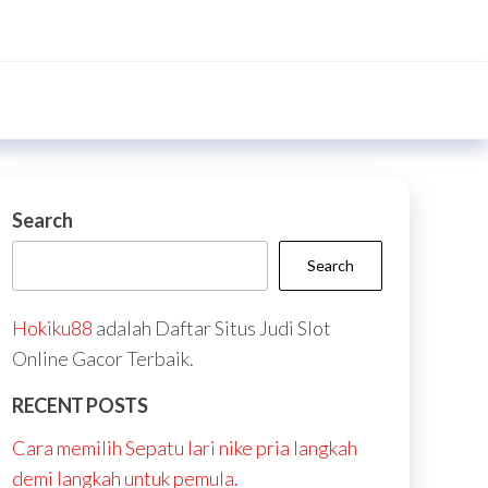
Search
Search
Hokiku88
adalah Daftar Situs Judi Slot
Online Gacor Terbaik.
RECENT POSTS
Cara memilih Sepatu lari nike pria langkah
demi langkah untuk pemula.