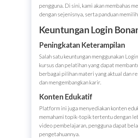
pengguna. Di sini, kami akan membahas me
dengan sejenisnya, serta panduan memili
Keuntungan Login Bonan
Peningkatan Keterampilan
Salah satu keuntungan menggunakan Logi
kursus dan pelatihan yang dapat memban
berbagai pilihan materi yang aktual dan r
dan mengembangkan karir.
Konten Edukatif
Platform ini juga menyediakan konten ed
memahami topik-topik tertentu dengan lebi
video pembelajaran, pengguna dapat bela
pengetahuannya.