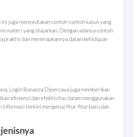
 ini juga menyediakan contoh-contoh kasus yang
 materi yang diajarkan. Dengan adanya contoh
ra praktis dan menerapkannya dalam kehidupan
na, Login Bonanza Dipercaya juga memberikan
tkan efisiensi dan efektivitas dalam menggunakan
informasi terkini mengenai fitur-fitur baru dan
jenisnya