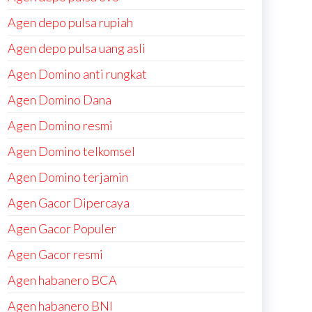
Agen depo pulsa rupiah
Agen depo pulsa uang asli
Agen Domino anti rungkat
Agen Domino Dana
Agen Domino resmi
Agen Domino telkomsel
Agen Domino terjamin
Agen Gacor Dipercaya
Agen Gacor Populer
Agen Gacor resmi
Agen habanero BCA
Agen habanero BNI