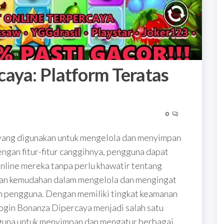
caya: Platform Teratas
0
 yang digunakan untuk mengelola dan menyimpan
engan fitur-fitur canggihnya, pengguna dapat
line mereka tanpa perlu khawatir tentang
ikan kemudahan dalam mengelola dan mengingat
leh pengguna. Dengan memiliki tingkat keamanan
ogin Bonanza Dipercaya menjadi salah satu
gguna untuk menyimpan dan mengatur berbagai