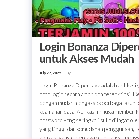
Login Bonanza Diper
untuk Akses Mudah
July 27, 2025
By
Login Bonanza Dipercaya adalah aplikasi
data login secara aman dan terenkripsi. D
dengan mudah mengakses berbagai akun on
keamanan data. Aplikasi ini juga member
password yang seringkali sulit diingat o
yang tinggi dan kemudahan penggunaan, L
aplikasi yang dipercaya oleh banyak pen