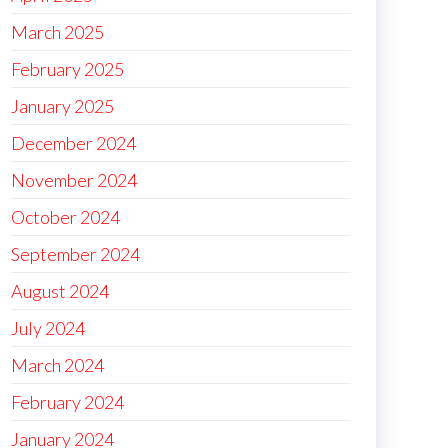
March 2025
February 2025
January 2025
December 2024
November 2024
October 2024
September 2024
August 2024
July 2024
March 2024
February 2024
January 2024