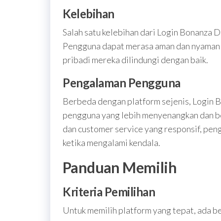
Kelebihan
Salah satu kelebihan dari Login Bonanza 
Pengguna dapat merasa aman dan nyaman s
pribadi mereka dilindungi dengan baik.
Pengalaman Pengguna
Berbeda dengan platform sejenis, Login
pengguna yang lebih menyenangkan dan be
dan customer service yang responsif, p
ketika mengalami kendala.
Panduan Memilih
Kriteria Pemilihan
Untuk memilih platform yang tepat, ada be