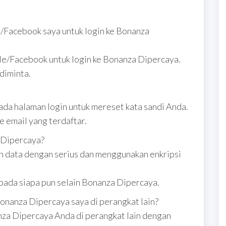
/Facebook saya untuk login ke Bonanza
e/Facebook untuk login ke Bonanza Dipercaya.
diminta.
ada halaman login untuk mereset kata sandi Anda.
ke email yang terdaftar.
 Dipercaya?
 data dengan serius dan menggunakan enkripsi
pada siapa pun selain Bonanza Dipercaya.
onanza Dipercaya saya di perangkat lain?
za Dipercaya Anda di perangkat lain dengan