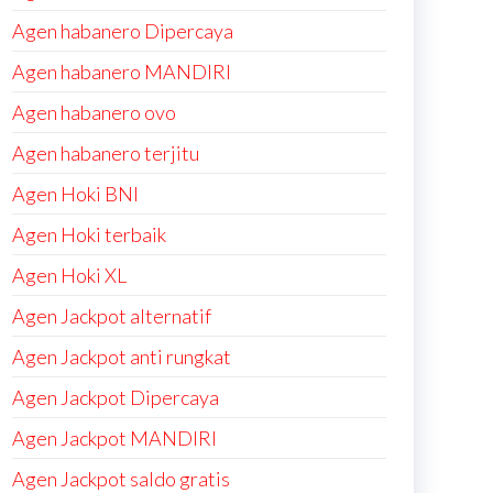
Agen habanero Dipercaya
Agen habanero MANDIRI
Agen habanero ovo
Agen habanero terjitu
Agen Hoki BNI
Agen Hoki terbaik
Agen Hoki XL
Agen Jackpot alternatif
Agen Jackpot anti rungkat
Agen Jackpot Dipercaya
Agen Jackpot MANDIRI
Agen Jackpot saldo gratis