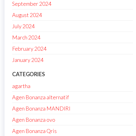
September 2024
August 2024
July 2024
March 2024
February 2024
January 2024
CATEGORIES
agartha
Agen Bonanza alternatif
Agen Bonanza MANDIRI
Agen Bonanza ovo
Agen Bonanza Qris