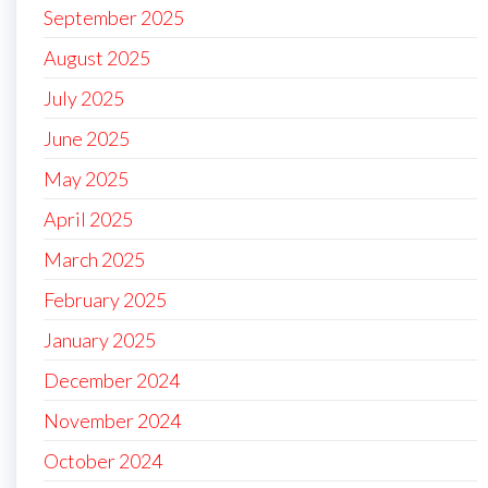
September 2025
August 2025
July 2025
June 2025
May 2025
April 2025
March 2025
February 2025
January 2025
December 2024
November 2024
October 2024