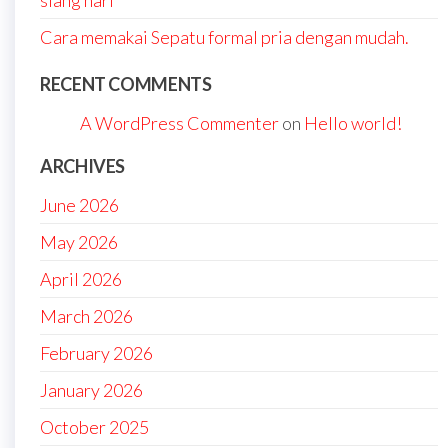
siang hari
Cara memakai Sepatu formal pria dengan mudah.
RECENT COMMENTS
A WordPress Commenter
on
Hello world!
ARCHIVES
June 2026
May 2026
April 2026
March 2026
February 2026
January 2026
October 2025