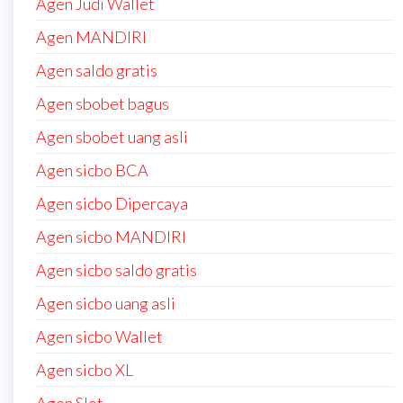
Agen Judi Wallet
Agen MANDIRI
Agen saldo gratis
Agen sbobet bagus
Agen sbobet uang asli
Agen sicbo BCA
Agen sicbo Dipercaya
Agen sicbo MANDIRI
Agen sicbo saldo gratis
Agen sicbo uang asli
Agen sicbo Wallet
Agen sicbo XL