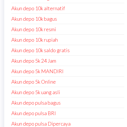
Akun depo 10k alternatif
Akun depo 10k bagus
Akun depo 10k resmi
Akun depo 10k rupiah
Akun depo 10k saldo gratis
Akun depo 5k 24 Jam
Akun depo 5k MANDIRI
Akun depo 5k Online
Akun depo 5k uang asli
Akun depo pulsa bagus
Akun depo pulsa BRI
Akun depo pulsa Dipercaya