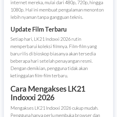
internet mereka, mulai dari 480p, 720p, hingga
1080p. Hal ini membuat pengalaman menonton
lebih nyaman tanpa gangguan teknis.
Update Film Terbaru
Setiap hari, LK21 Indoxxi 2026 rutin
memperbarui koleksi filmnya. Film-film yang
baru rilis di bioskop biasanya akan tersedia
beberapa hari setelah penayangan resmi.
Dengan demikian, pengguna tidak akan
ketinggalan film-film terbaru.
Cara Mengakses LK21
Indoxxi 2026
Mengakses LK21 Indoxxi 2026 cukup mudah.
Pengguna hanya perlu membuka browser dan