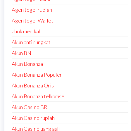
Agen togel rupiah
Agen togel Wallet
ahok menikah
Akun anti rungkat
Akun BNI
Akun Bonanza
Akun Bonanza Populer
Akun Bonanza Qris
Akun Bonanza telkomsel
Akun Casino BRI
Akun Casino rupiah
Akun Casino uang asli