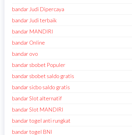
bandar Judi Dipercaya
bandar Judi terbaik
bandar MANDIRI
bandar Online
bandar ovo
bandar sbobet Populer
bandar sbobet saldo gratis
bandar sicbo saldo gratis
bandar Slot alternatif
bandar Slot MANDIRI
bandar togel anti rungkat
bandar togel BNI