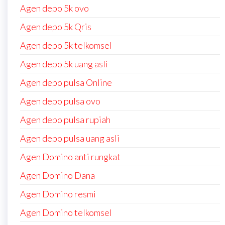
Agen depo 5k ovo
Agen depo 5k Qris
Agen depo 5k telkomsel
Agen depo 5k uang asli
Agen depo pulsa Online
Agen depo pulsa ovo
Agen depo pulsa rupiah
Agen depo pulsa uang asli
Agen Domino anti rungkat
Agen Domino Dana
Agen Domino resmi
Agen Domino telkomsel