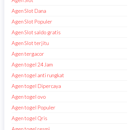
Agen Slot
Agen Slot Dana
Agen Slot Populer
Agen Slot saldo gratis
Agen Slot terjitu
Agen tergacor
Agen togel 24 Jam
Agen togel anti rungkat
Agen togel Dipercaya
Agen togel ovo
Agen togel Populer
Agen togel Qris
Agen togel resmi