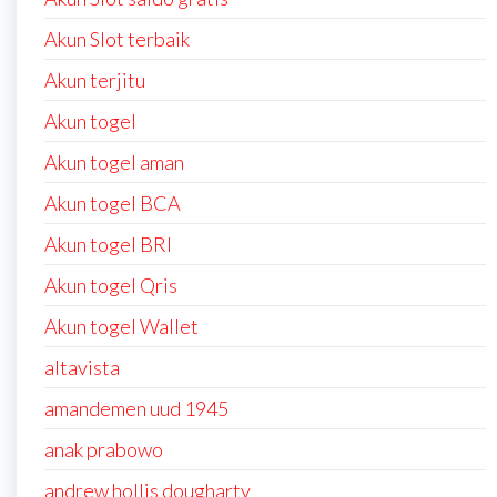
Akun Slot terbaik
Akun terjitu
Akun togel
Akun togel aman
Akun togel BCA
Akun togel BRI
Akun togel Qris
Akun togel Wallet
altavista
amandemen uud 1945
anak prabowo
andrew hollis dougharty