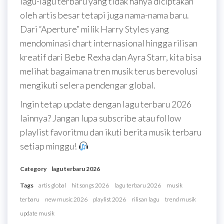
lagu-lagu terbaru yang tidak hanya diciptakan
oleh artis besar tetapi juga nama-nama baru.
Dari “Aperture” milik Harry Styles yang
mendominasi chart internasional hingga rilisan
kreatif dari Bebe Rexha dan Ayra Starr, kita bisa
melihat bagaimana tren musik terus berevolusi
mengikuti selera pendengar global.
Ingin tetap update dengan lagu terbaru 2026
lainnya? Jangan lupa subscribe atau follow
playlist favoritmu dan ikuti berita musik terbaru
setiap minggu!
Category
lagu terbaru 2026
Tags
artis global
hit songs 2026
lagu terbaru 2026
musik
terbaru
new music 2026
playlist 2026
rilisan lagu
trend musik
update musik