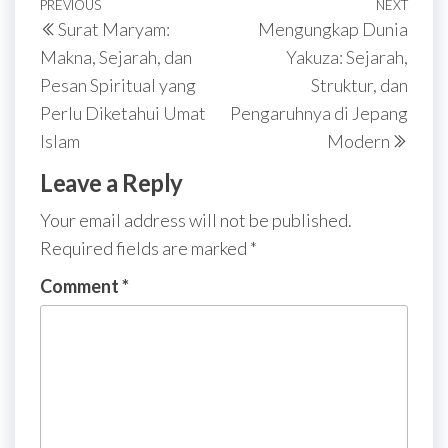
Post
Previous
PREVIOUS
NEXT
Next
Surat Maryam:
Mengungkap Dunia
navigation
Post
Post
Makna, Sejarah, dan
Yakuza: Sejarah,
Pesan Spiritual yang
Struktur, dan
Perlu Diketahui Umat
Pengaruhnya di Jepang
Islam
Modern
Leave a Reply
Your email address will not be published.
Required fields are marked
*
Comment
*