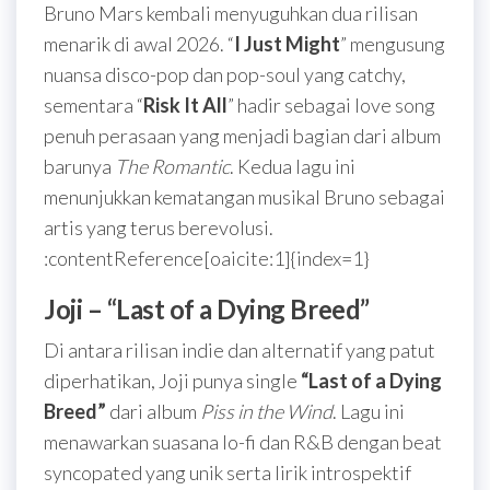
Bruno Mars kembali menyuguhkan dua rilisan
menarik di awal 2026. “
I Just Might
” mengusung
nuansa disco-pop dan pop-soul yang catchy,
sementara “
Risk It All
” hadir sebagai love song
penuh perasaan yang menjadi bagian dari album
barunya
The Romantic
. Kedua lagu ini
menunjukkan kematangan musikal Bruno sebagai
artis yang terus berevolusi.
:contentReference[oaicite:1]{index=1}
Joji – “Last of a Dying Breed”
Di antara rilisan indie dan alternatif yang patut
diperhatikan, Joji punya single
“Last of a Dying
Breed”
dari album
Piss in the Wind
. Lagu ini
menawarkan suasana lo-fi dan R&B dengan beat
syncopated yang unik serta lirik introspektif