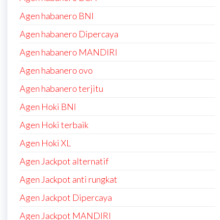
Agen habanero BNI
Agen habanero Dipercaya
Agen habanero MANDIRI
Agen habanero ovo
Agen habanero terjitu
Agen Hoki BNI
Agen Hoki terbaik
Agen Hoki XL
Agen Jackpot alternatif
Agen Jackpot anti rungkat
Agen Jackpot Dipercaya
Agen Jackpot MANDIRI