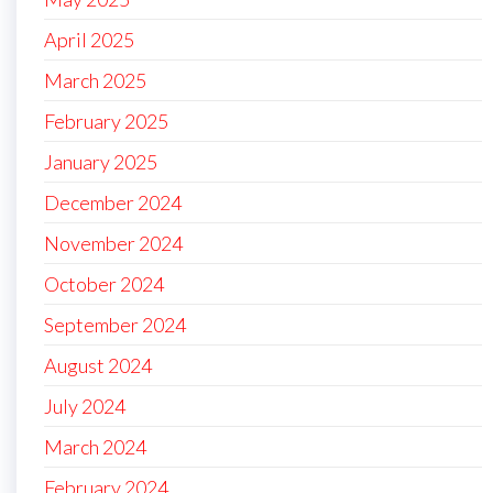
April 2025
March 2025
February 2025
January 2025
December 2024
November 2024
October 2024
September 2024
August 2024
July 2024
March 2024
February 2024