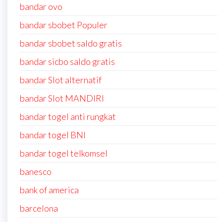
bandar ovo
bandar sbobet Populer
bandar sbobet saldo gratis
bandar sicbo saldo gratis
bandar Slot alternatif
bandar Slot MANDIRI
bandar togel anti rungkat
bandar togel BNI
bandar togel telkomsel
banesco
bank of america
barcelona