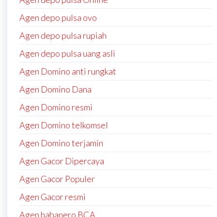
Agen depo pulsa ovo
Agen depo pulsa rupiah
Agen depo pulsa uang asli
Agen Domino anti rungkat
Agen Domino Dana
Agen Domino resmi
Agen Domino telkomsel
Agen Domino terjamin
Agen Gacor Dipercaya
Agen Gacor Populer
Agen Gacor resmi
Agen habanero BCA