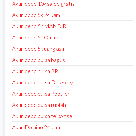
Akun depo 10k saldo gratis
Akun depo 5k 24 Jam
Akun depo 5k MANDIRI
Akun depo 5k Online
Akun depo 5k uang asli
Akun depo pulsa bagus
Akun depo pulsa BRI
Akun depo pulsa Dipercaya
Akun depo pulsa Populer
Akun depo pulsa rupiah
Akun depo pulsa telkomsel
Akun Domino 24 Jam