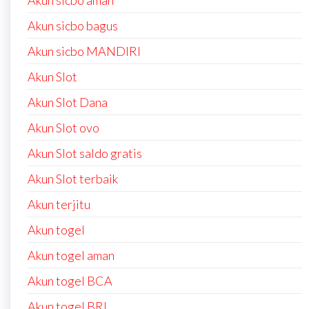
Akun sicbo aman
Akun sicbo bagus
Akun sicbo MANDIRI
Akun Slot
Akun Slot Dana
Akun Slot ovo
Akun Slot saldo gratis
Akun Slot terbaik
Akun terjitu
Akun togel
Akun togel aman
Akun togel BCA
Akun togel BRI