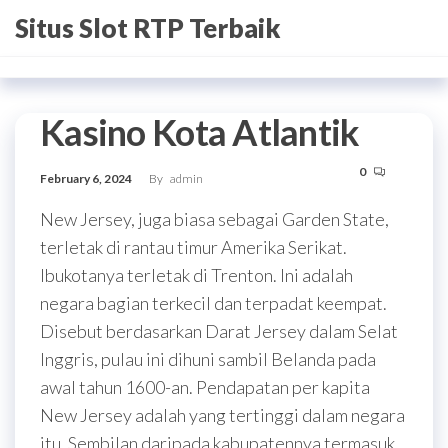
Skip
Situs Slot RTP Terbaik
to
the
content
Kasino Kota Atlantik
0
February 6, 2024
By
admin
New Jersey, juga biasa sebagai Garden State,
terletak di rantau timur Amerika Serikat.
Ibukotanya terletak di Trenton. Ini adalah
negara bagian terkecil dan terpadat keempat.
Disebut berdasarkan Darat Jersey dalam Selat
Inggris, pulau ini dihuni sambil Belanda pada
awal tahun 1600-an. Pendapatan per kapita
New Jersey adalah yang tertinggi dalam negara
itu. Sembilan daripada kabupatennya termasuk