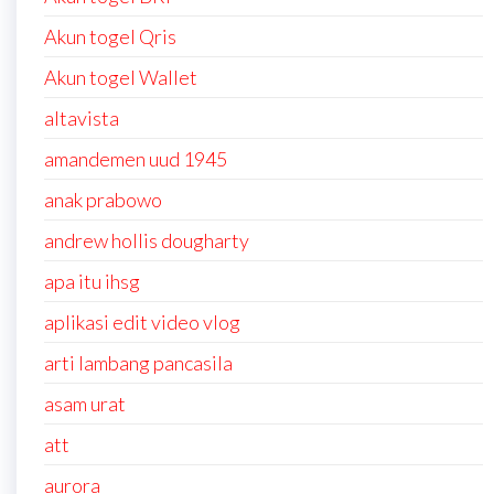
Akun togel Qris
Akun togel Wallet
altavista
amandemen uud 1945
anak prabowo
andrew hollis dougharty
apa itu ihsg
aplikasi edit video vlog
arti lambang pancasila
asam urat
att
aurora