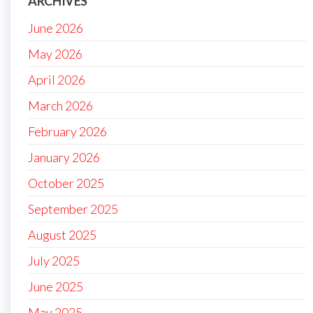
ARCHIVES
June 2026
May 2026
April 2026
March 2026
February 2026
January 2026
October 2025
September 2025
August 2025
July 2025
June 2025
May 2025