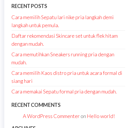
RECENT POSTS
Cara memilih Sepatu lari nike pria langkah demi
langkah untuk pemula.
Daftar rekomendasi Skincare set untuk flek hitam
dengan mudah.
Cara memutihkan Sneakers running pria dengan
mudah.
Cara memilih Kaos distro pria untuk acara formal di
siang hari
Cara memakai Sepatu formal pria dengan mudah.
RECENT COMMENTS
A WordPress Commenter
on
Hello world!