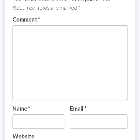
Required fields are marked
*
Comment
*
Name
*
Email
*
Website