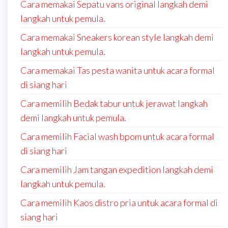
Cara memakai Sepatu vans original langkah demi
langkah untuk pemula.
Cara memakai Sneakers korean style langkah demi
langkah untuk pemula.
Cara memakai Tas pesta wanita untuk acara formal
di siang hari
Cara memilih Bedak tabur untuk jerawat langkah
demi langkah untuk pemula.
Cara memilih Facial wash bpom untuk acara formal
di siang hari
Cara memilih Jam tangan expedition langkah demi
langkah untuk pemula.
Cara memilih Kaos distro pria untuk acara formal di
siang hari