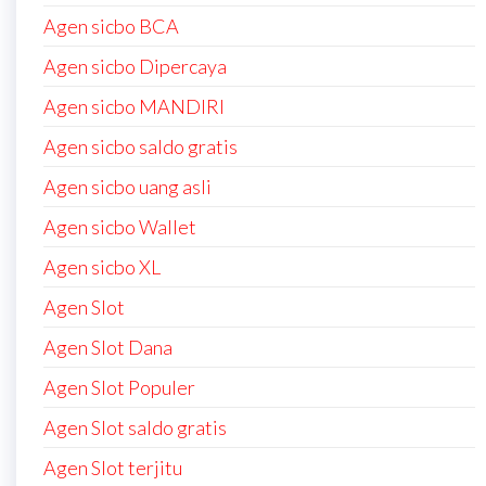
Agen sicbo BCA
Agen sicbo Dipercaya
Agen sicbo MANDIRI
Agen sicbo saldo gratis
Agen sicbo uang asli
Agen sicbo Wallet
Agen sicbo XL
Agen Slot
Agen Slot Dana
Agen Slot Populer
Agen Slot saldo gratis
Agen Slot terjitu