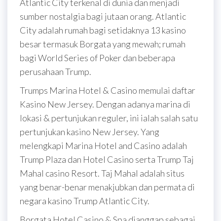
Atlantic City terkenal di dunia dan menjadi
sumber nostalgia bagi jutaan orang. Atlantic
City adalah rumah bagi setidaknya 13 kasino
besar termasuk Borgata yang mewah; rumah
bagi World Series of Poker dan beberapa
perusahaan Trump.
Trumps Marina Hotel & Casino memulai daftar
Kasino New Jersey. Dengan adanya marina di
lokasi & pertunjukan reguler, ini ialah salah satu
pertunjukan kasino New Jersey. Yang
melengkapi Marina Hotel and Casino adalah
Trump Plaza dan Hotel Casino serta Trump Taj
Mahal casino Resort. Taj Mahal adalah situs
yang benar-benar menakjubkan dan permata di
negara kasino Trump Atlantic City.
Borgata Hotel Casino & Spa dianggap sebagai