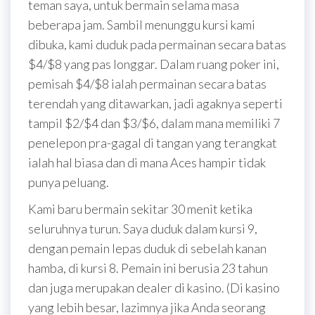
teman saya, untuk bermain selama masa
beberapa jam. Sambil menunggu kursi kami
dibuka, kami duduk pada permainan secara batas
$4/$8 yang pas longgar. Dalam ruang poker ini,
pemisah $4/$8 ialah permainan secara batas
terendah yang ditawarkan, jadi agaknya seperti
tampil $2/$4 dan $3/$6, dalam mana memiliki 7
penelepon pra-gagal di tangan yang terangkat
ialah hal biasa dan di mana Aces hampir tidak
punya peluang.
Kami baru bermain sekitar 30 menit ketika
seluruhnya turun. Saya duduk dalam kursi 9,
dengan pemain lepas duduk di sebelah kanan
hamba, di kursi 8. Pemain ini berusia 23 tahun
dan juga merupakan dealer di kasino. (Di kasino
yang lebih besar, lazimnya jika Anda seorang