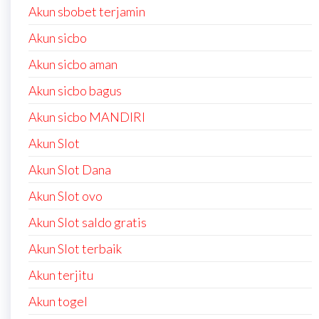
Akun sbobet terjamin
Akun sicbo
Akun sicbo aman
Akun sicbo bagus
Akun sicbo MANDIRI
Akun Slot
Akun Slot Dana
Akun Slot ovo
Akun Slot saldo gratis
Akun Slot terbaik
Akun terjitu
Akun togel