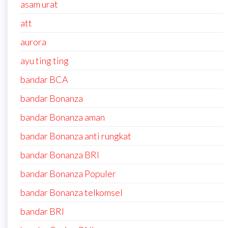
asam urat
att
aurora
ayu ting ting
bandar BCA
bandar Bonanza
bandar Bonanza aman
bandar Bonanza anti rungkat
bandar Bonanza BRI
bandar Bonanza Populer
bandar Bonanza telkomsel
bandar BRI