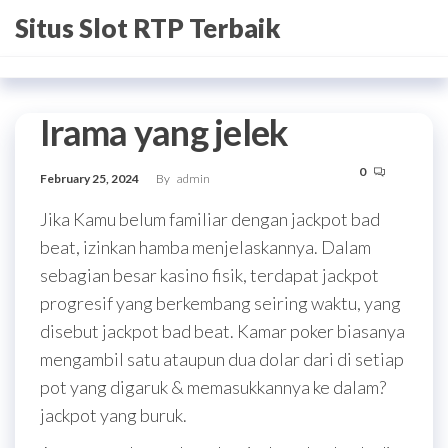
Skip
Situs Slot RTP Terbaik
to
the
content
Irama yang jelek
0
February 25, 2024
By
admin
Jika Kamu belum familiar dengan jackpot bad
beat, izinkan hamba menjelaskannya. Dalam
sebagian besar kasino fisik, terdapat jackpot
progresif yang berkembang seiring waktu, yang
disebut jackpot bad beat. Kamar poker biasanya
mengambil satu ataupun dua dolar dari di setiap
pot yang digaruk & memasukkannya ke dalam?
jackpot yang buruk.