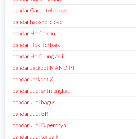
bandar Gacor telkomsel
bandar habanero ovo
bandar Hoki aman
bandar Hoki terbaik
bandar Hoki uang asli
bandar Jackpot MANDIRI
bandar Jackpot XL
bandar Judi anti rungkat
bandar Judi bagus
bandar Judi BRI
bandar Judi Dipercaya
bandar Judi terbaik