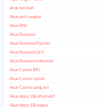
ahok menikah
Akun anti rungkat
Akun BNI
Akun Bonanza
Akun Bonanza Populer
Akun Bonanza Qris
Akun Bonanza telkomsel
Akun Casino BRI
Akun Casino rupiah
Akun Casino uang asli
Akun depo 10k alternatif
Akun depo 10k bagus