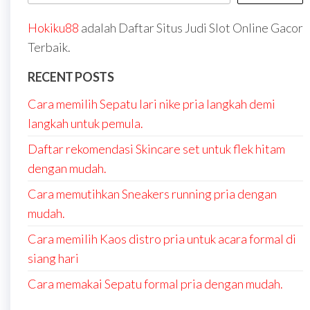
Hokiku88
adalah Daftar Situs Judi Slot Online Gacor
Terbaik.
RECENT POSTS
Cara memilih Sepatu lari nike pria langkah demi
langkah untuk pemula.
Daftar rekomendasi Skincare set untuk flek hitam
dengan mudah.
Cara memutihkan Sneakers running pria dengan
mudah.
Cara memilih Kaos distro pria untuk acara formal di
siang hari
Cara memakai Sepatu formal pria dengan mudah.