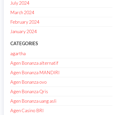
July 2024
March 2024
February 2024
January 2024
CATEGORIES
agartha
Agen Bonanza alternatif
Agen Bonanza MANDIRI
Agen Bonanza ovo
Agen Bonanza Qris
Agen Bonanza uang asli
Agen Casino BRI