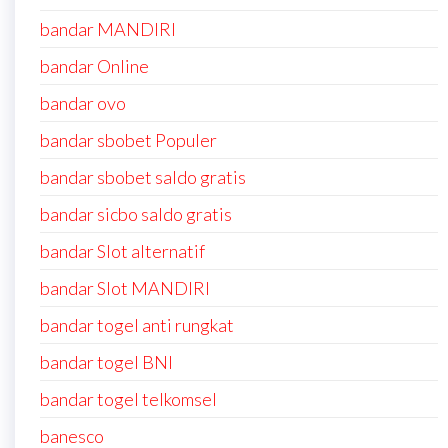
bandar MANDIRI
bandar Online
bandar ovo
bandar sbobet Populer
bandar sbobet saldo gratis
bandar sicbo saldo gratis
bandar Slot alternatif
bandar Slot MANDIRI
bandar togel anti rungkat
bandar togel BNI
bandar togel telkomsel
banesco