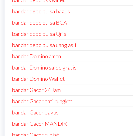
bandar depo 5k Wallet
bandar depo pulsa bagus
bandar depo pulsa BCA
bandar depo pulsa Qris
bandar depo pulsa uang asli
bandar Domino aman
bandar Domino saldo gratis
bandar Domino Wallet
bandar Gacor 24 Jam
bandar Gacor anti rungkat
bandar Gacor bagus
bandar Gacor MANDIRI
bandar Gacor rupiah