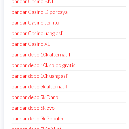
bandar Casino BNI
bandar Casino Dipercaya
bandar Casino terjitu
bandar Casino uang asli
bandar Casino XL
bandar depo 10k alternatif
bandar depo 10k saldo gratis
bandar depo 10k uang asli
bandar depo 5k alternatif
bandar depo 5k Dana
bandar depo 5k ovo
bandar depo 5k Populer