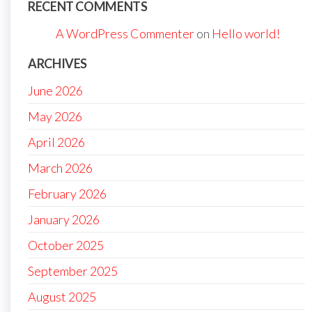
RECENT COMMENTS
A WordPress Commenter
on
Hello world!
ARCHIVES
June 2026
May 2026
April 2026
March 2026
February 2026
January 2026
October 2025
September 2025
August 2025