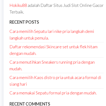
Hokiku88
adalah Daftar Situs Judi Slot Online Gacor
Terbaik.
RECENT POSTS
Cara memilih Sepatu lari nike pria langkah demi
langkah untuk pemula.
Daftar rekomendasi Skincare set untuk flek hitam
dengan mudah.
Cara memutihkan Sneakers running pria dengan
mudah.
Cara memilih Kaos distro pria untuk acara formal di
siang hari
Cara memakai Sepatu formal pria dengan mudah.
RECENT COMMENTS