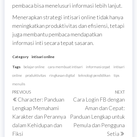
pembaca bisa menelusuri informasi lebih lanjut.
Menerapkan strategi intisari online tidak hanya
meningkatkan produktivitas dan efisiensi, tetapi
juga membantu pembaca mendapatkan
informasi inti secara tepat sasaran.
Category
intisari online
Tags
belajar online
cara membuat intisari
informasi cepat
intisari
online
produktivitas
ringkasan digital
teknologi pendidikan
tips
menulis
Post
Previous
PREVIOUS
NEXT
Next
Character: Panduan
Cara Login FB dengan
navigation
Post
Post
Lengkap Memahami
Aman dan Cepat:
Karakter dan Perannya
Panduan Lengkap untuk
dalam Kehidupan dan
Pemula dan Pengguna
Fiksi
Setia