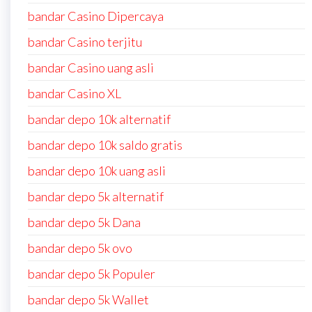
bandar Casino Dipercaya
bandar Casino terjitu
bandar Casino uang asli
bandar Casino XL
bandar depo 10k alternatif
bandar depo 10k saldo gratis
bandar depo 10k uang asli
bandar depo 5k alternatif
bandar depo 5k Dana
bandar depo 5k ovo
bandar depo 5k Populer
bandar depo 5k Wallet