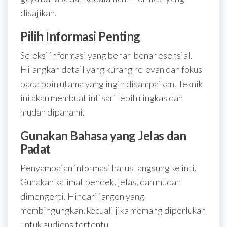
disajikan.
Pilih Informasi Penting
Seleksi informasi yang benar-benar esensial.
Hilangkan detail yang kurang relevan dan fokus
pada poin utama yang ingin disampaikan. Teknik
ini akan membuat intisari lebih ringkas dan
mudah dipahami.
Gunakan Bahasa yang Jelas dan
Padat
Penyampaian informasi harus langsung ke inti.
Gunakan kalimat pendek, jelas, dan mudah
dimengerti. Hindari jargon yang
membingungkan, kecuali jika memang diperlukan
untuk audiens tertentu.