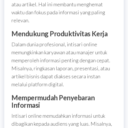
atau artikel. Hal ini membantu menghemat
waktu dan fokus pada informasi yang paling
relevan.
Mendukung Produktivitas Kerja
Dalam dunia profesional, intisari online
memungkinkan karyawan atau manajer untuk
memperoleh informasi penting dengan cepat.
Misalnya, ringkasan laporan, presentasi, atau
artikel bisnis dapat diakses secara instan
melalui platform digital.
Mempermudah Penyebaran
Informasi
Intisari online memudahkan informasi untuk
dibagikan kepada audiens yang luas. Misalnya,