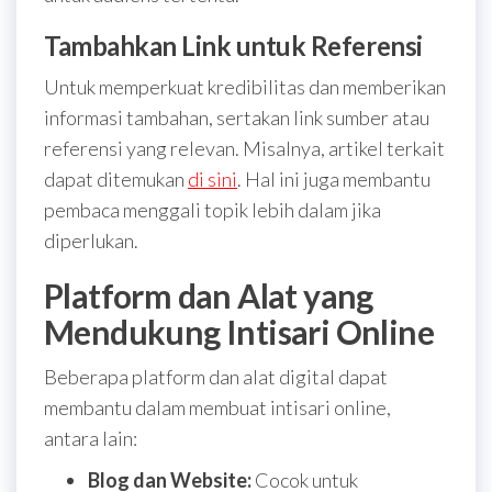
Tambahkan Link untuk Referensi
Untuk memperkuat kredibilitas dan memberikan
informasi tambahan, sertakan link sumber atau
referensi yang relevan. Misalnya, artikel terkait
dapat ditemukan
di sini
. Hal ini juga membantu
pembaca menggali topik lebih dalam jika
diperlukan.
Platform dan Alat yang
Mendukung Intisari Online
Beberapa platform dan alat digital dapat
membantu dalam membuat intisari online,
antara lain:
Blog dan Website:
Cocok untuk