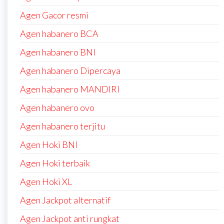
Agen Gacor resmi
Agen habanero BCA
Agen habanero BNI
Agen habanero Dipercaya
Agen habanero MANDIRI
Agen habanero ovo
Agen habanero terjitu
Agen Hoki BNI
Agen Hoki terbaik
Agen Hoki XL
Agen Jackpot alternatif
Agen Jackpot anti rungkat