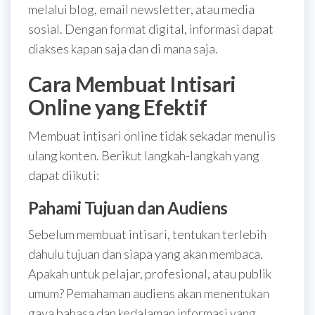
melalui blog, email newsletter, atau media
sosial. Dengan format digital, informasi dapat
diakses kapan saja dan di mana saja.
Cara Membuat Intisari
Online yang Efektif
Membuat intisari online tidak sekadar menulis
ulang konten. Berikut langkah-langkah yang
dapat diikuti:
Pahami Tujuan dan Audiens
Sebelum membuat intisari, tentukan terlebih
dahulu tujuan dan siapa yang akan membaca.
Apakah untuk pelajar, profesional, atau publik
umum? Pemahaman audiens akan menentukan
gaya bahasa dan kedalaman informasi yang