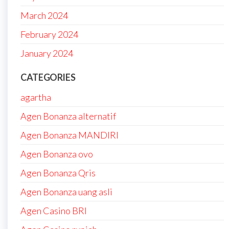
March 2024
February 2024
January 2024
CATEGORIES
agartha
Agen Bonanza alternatif
Agen Bonanza MANDIRI
Agen Bonanza ovo
Agen Bonanza Qris
Agen Bonanza uang asli
Agen Casino BRI