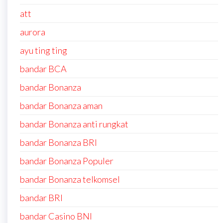
att
aurora
ayu ting ting
bandar BCA
bandar Bonanza
bandar Bonanza aman
bandar Bonanza anti rungkat
bandar Bonanza BRI
bandar Bonanza Populer
bandar Bonanza telkomsel
bandar BRI
bandar Casino BNI