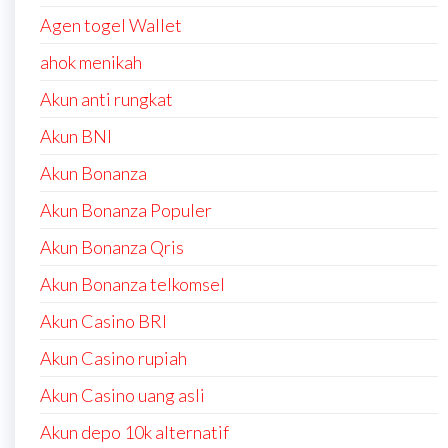
Agen togel Wallet
ahok menikah
Akun anti rungkat
Akun BNI
Akun Bonanza
Akun Bonanza Populer
Akun Bonanza Qris
Akun Bonanza telkomsel
Akun Casino BRI
Akun Casino rupiah
Akun Casino uang asli
Akun depo 10k alternatif