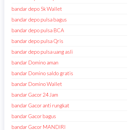
bandar depo 5k Wallet
bandar depo pulsa bagus
bandar depo pulsa BCA
bandar depo pulsa Qris
bandar depo pulsa uang asli
bandar Domino aman
bandar Domino saldo gratis
bandar Domino Wallet
bandar Gacor 24 Jam
bandar Gacor anti rungkat
bandar Gacor bagus
bandar Gacor MANDIRI