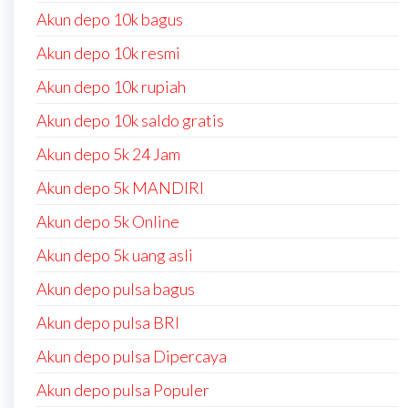
Akun depo 10k bagus
Akun depo 10k resmi
Akun depo 10k rupiah
Akun depo 10k saldo gratis
Akun depo 5k 24 Jam
Akun depo 5k MANDIRI
Akun depo 5k Online
Akun depo 5k uang asli
Akun depo pulsa bagus
Akun depo pulsa BRI
Akun depo pulsa Dipercaya
Akun depo pulsa Populer