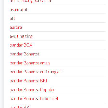
arti lambang pancasila
asam urat
att
aurora
ayu ting ting
bandar BCA
bandar Bonanza
bandar Bonanza aman
bandar Bonanza anti rungkat
bandar Bonanza BRI
bandar Bonanza Populer
bandar Bonanza telkomsel
bandar BRI