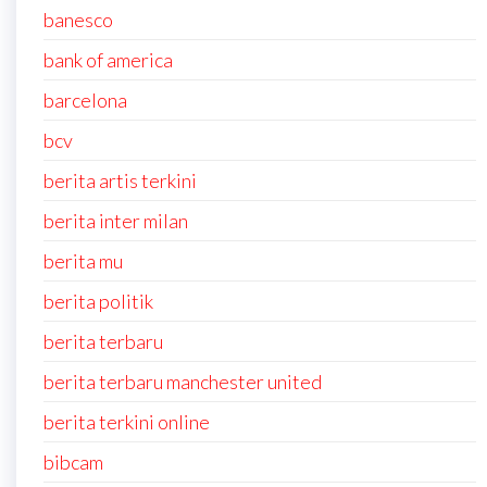
banesco
bank of america
barcelona
bcv
berita artis terkini
berita inter milan
berita mu
berita politik
berita terbaru
berita terbaru manchester united
berita terkini online
bibcam