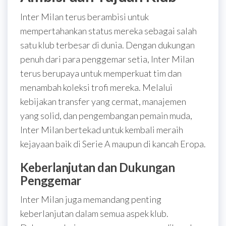
Inter Milan terus berambisi untuk
mempertahankan status mereka sebagai salah
satu klub terbesar di dunia. Dengan dukungan
penuh dari para penggemar setia, Inter Milan
terus berupaya untuk memperkuat tim dan
menambah koleksi trofi mereka. Melalui
kebijakan transfer yang cermat, manajemen
yang solid, dan pengembangan pemain muda,
Inter Milan bertekad untuk kembali meraih
kejayaan baik di Serie A maupun di kancah Eropa.
Keberlanjutan dan Dukungan
Penggemar
Inter Milan juga memandang penting
keberlanjutan dalam semua aspek klub.