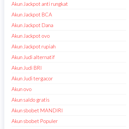
Akun Jackpot anti rungkat
Akun Jackpot BCA
Akun Jackpot Dana
Akun Jackpot ovo
Akun Jackpot rupiah
Akun Judi alternatif
Akun Judi BRI
Akun Judi tergacor
Akun ovo
Akun saldo gratis
Akun sbobet MANDIRI
Akun sbobet Populer