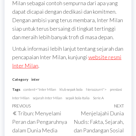
Milan sebagai contoh sempurna dari apa yang
dapat dicapai dengan dedikasi dan komitmen.
Dengan ambisi yang terus membara, Inter Milan
siap untuk terus bersaing di tingkat tertinggi
dan meraih lebih banyak trofi di masa depan.
Untuk informasi lebih lanjut tentang sejarah dan
pencapaian Inter Milan, kunjungi
website resmi
Inter Milan
.
Category
inter
Tags
content="Inter Milan
klub sepak bola
Nerazzurri">
prestasi
Inter Milan
sejarah Inter Milan
sepak bola Italia
Serie A
Post
Previous
PREVIOUS
NEXT
Next
Tribun: Menyelami
Menjelajahi Dunia
navigation
Post
Post
Peran dan Pengaruhnya
Nudis: Fakta, Sejarah,
dalam Dunia Media
dan Pandangan Sosial