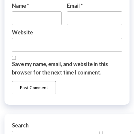
Name
*
Email
*
Website
Save my name, email, and website in this
browser for the next time I comment.
Search