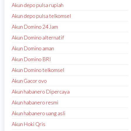
Akun depo pulsa rupiah
Akun depo pulsa telkomsel
Akun Domino 24 Jam
Akun Domino alternatif
Akun Domino aman
Akun Domino BRI
Akun Domino telkomsel
Akun Gacor ovo
Akun habanero Dipercaya
Akun habanero resmi
Akun habanero uang asli
Akun Hoki Qris