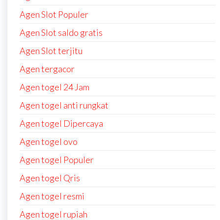
Agen Slot Populer
Agen Slot saldo gratis
Agen Slot terjitu
Agen tergacor
Agen togel 24 Jam
Agen togel anti rungkat
Agen togel Dipercaya
Agen togel ovo
Agen togel Populer
Agen togel Qris
Agen togel resmi
Agen togel rupiah