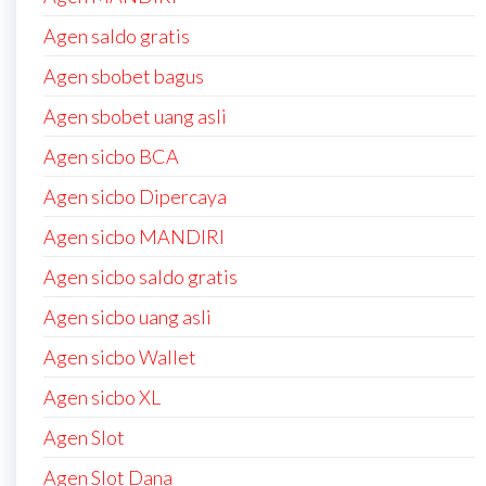
Agen saldo gratis
Agen sbobet bagus
Agen sbobet uang asli
Agen sicbo BCA
Agen sicbo Dipercaya
Agen sicbo MANDIRI
Agen sicbo saldo gratis
Agen sicbo uang asli
Agen sicbo Wallet
Agen sicbo XL
Agen Slot
Agen Slot Dana