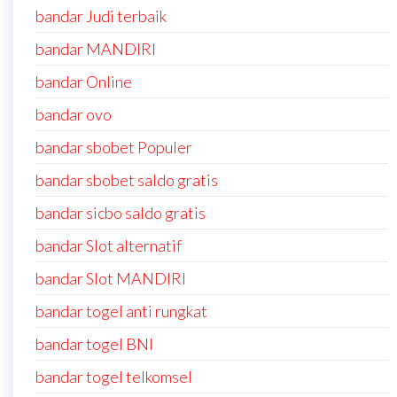
bandar Judi terbaik
bandar MANDIRI
bandar Online
bandar ovo
bandar sbobet Populer
bandar sbobet saldo gratis
bandar sicbo saldo gratis
bandar Slot alternatif
bandar Slot MANDIRI
bandar togel anti rungkat
bandar togel BNI
bandar togel telkomsel