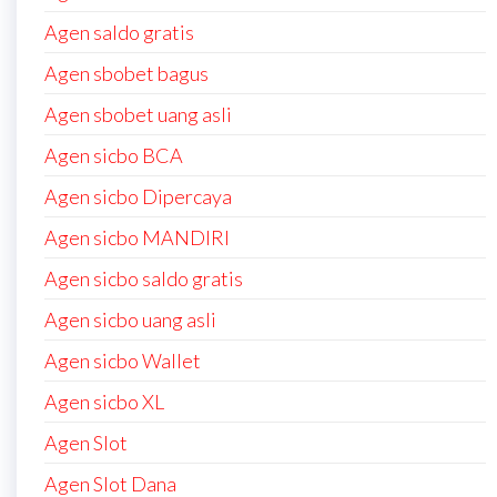
Agen saldo gratis
Agen sbobet bagus
Agen sbobet uang asli
Agen sicbo BCA
Agen sicbo Dipercaya
Agen sicbo MANDIRI
Agen sicbo saldo gratis
Agen sicbo uang asli
Agen sicbo Wallet
Agen sicbo XL
Agen Slot
Agen Slot Dana