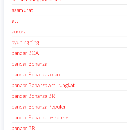
asam urat
att
aurora
ayu ting ting
bandar BCA
bandar Bonanza
bandar Bonanza aman
bandar Bonanza anti rungkat
bandar Bonanza BRI
bandar Bonanza Populer
bandar Bonanza telkomsel
bandar BRI