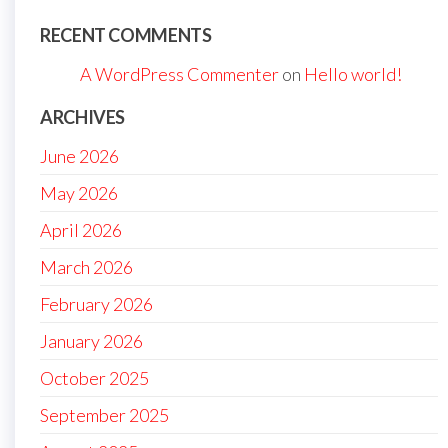
RECENT COMMENTS
A WordPress Commenter
on
Hello world!
ARCHIVES
June 2026
May 2026
April 2026
March 2026
February 2026
January 2026
October 2025
September 2025