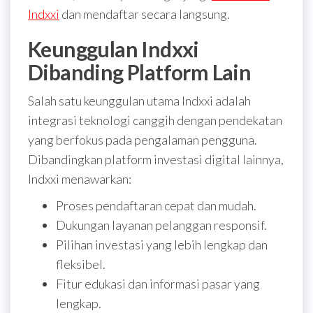
Indxxi
dan mendaftar secara langsung.
Keunggulan Indxxi
Dibanding Platform Lain
Salah satu keunggulan utama Indxxi adalah
integrasi teknologi canggih dengan pendekatan
yang berfokus pada pengalaman pengguna.
Dibandingkan platform investasi digital lainnya,
Indxxi menawarkan:
Proses pendaftaran cepat dan mudah.
Dukungan layanan pelanggan responsif.
Pilihan investasi yang lebih lengkap dan
fleksibel.
Fitur edukasi dan informasi pasar yang
lengkap.