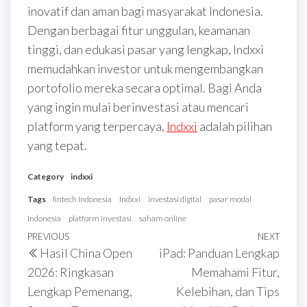
inovatif dan aman bagi masyarakat Indonesia.
Dengan berbagai fitur unggulan, keamanan
tinggi, dan edukasi pasar yang lengkap, Indxxi
memudahkan investor untuk mengembangkan
portofolio mereka secara optimal. Bagi Anda
yang ingin mulai berinvestasi atau mencari
platform yang terpercaya,
Indxxi
adalah pilihan
yang tepat.
Category
indxxi
Tags
fintech Indonesia
Indxxi
investasi digital
pasar modal
Indonesia
platform investasi
saham online
Post
Previous
PREVIOUS
NEXT
Next
Hasil China Open
iPad: Panduan Lengkap
navigation
Post
Post
2026: Ringkasan
Memahami Fitur,
Lengkap Pemenang,
Kelebihan, dan Tips