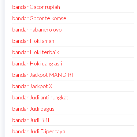
bandar Gacor rupiah
bandar Gacor telkomsel
bandar habanero ovo
bandar Hoki aman
bandar Hoki terbaik
bandar Hoki uang asli
bandar Jackpot MANDIRI
bandar Jackpot XL
bandar Judi anti rungkat
bandar Judi bagus
bandar Judi BRI
bandar Judi Dipercaya