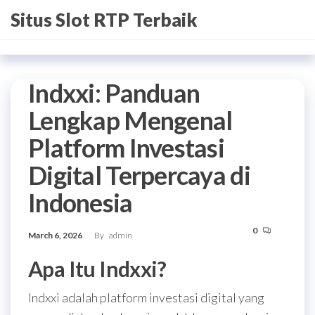
Skip
Situs Slot RTP Terbaik
to
the
content
Indxxi: Panduan
Lengkap Mengenal
Platform Investasi
Digital Terpercaya di
Indonesia
0
March 6, 2026
By
admin
Apa Itu Indxxi?
Indxxi adalah platform investasi digital yang