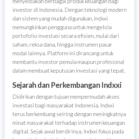
menyediakan berbagai produk keuangan bagi
investor di Indonesia. Dengan teknologi modern
dan sistem yang mudah digunakan, Indxxi
memungkinkan pengguna untuk mengelola
portofolio investasi secara efisien, mulai dari
saham, reksa dana, hingga instrumen pasar
modal lainnya. Platform ini dirancang untuk
membantu investor pemula maupun profesional
dalam membuat keputusan investasi yang tepat.
Sejarah dan Perkembangan Indxxi
Didirikan dengan tujuan mempermudah akses
investasi bagi masyarakat Indonesia, Indxxi
terus berkembang seiring dengan meningkatnya
minat masyarakat terhadap instrumen keuangan
digital. Sejak awal berdirinya, Indxxi fokus pada