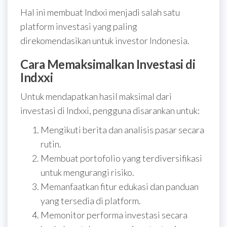
Hal ini membuat Indxxi menjadi salah satu
platform investasi yang paling
direkomendasikan untuk investor Indonesia.
Cara Memaksimalkan Investasi di
Indxxi
Untuk mendapatkan hasil maksimal dari
investasi di Indxxi, pengguna disarankan untuk:
Mengikuti berita dan analisis pasar secara
rutin.
Membuat portofolio yang terdiversifikasi
untuk mengurangi risiko.
Memanfaatkan fitur edukasi dan panduan
yang tersedia di platform.
Memonitor performa investasi secara