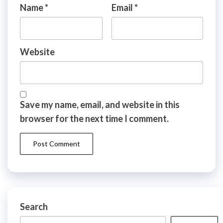
Name
*
Email
*
Website
Save my name, email, and website in this
browser for the next time I comment.
Search