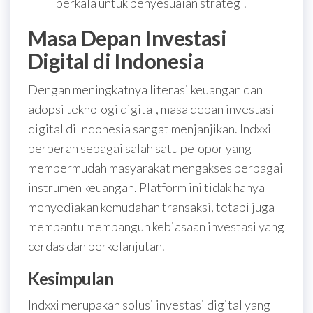
berkala untuk penyesuaian strategi.
Masa Depan Investasi
Digital di Indonesia
Dengan meningkatnya literasi keuangan dan
adopsi teknologi digital, masa depan investasi
digital di Indonesia sangat menjanjikan. Indxxi
berperan sebagai salah satu pelopor yang
mempermudah masyarakat mengakses berbagai
instrumen keuangan. Platform ini tidak hanya
menyediakan kemudahan transaksi, tetapi juga
membantu membangun kebiasaan investasi yang
cerdas dan berkelanjutan.
Kesimpulan
Indxxi merupakan solusi investasi digital yang