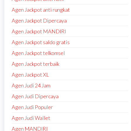
Agen Jackpot anti rungkat
Agen Jackpot Dipercaya
Agen Jackpot MANDIRI
Agen Jackpot saldo gratis
Agen Jackpot telkomsel
Agen Jackpot terbaik
Agen Jackpot XL
Agen Judi 24 Jam
Agen Judi Dipercaya
Agen Judi Populer
Agen Judi Wallet
Agen MANDIRI