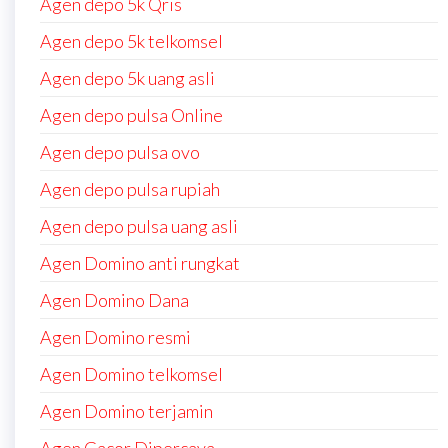
Agen depo 5k Qris
Agen depo 5k telkomsel
Agen depo 5k uang asli
Agen depo pulsa Online
Agen depo pulsa ovo
Agen depo pulsa rupiah
Agen depo pulsa uang asli
Agen Domino anti rungkat
Agen Domino Dana
Agen Domino resmi
Agen Domino telkomsel
Agen Domino terjamin