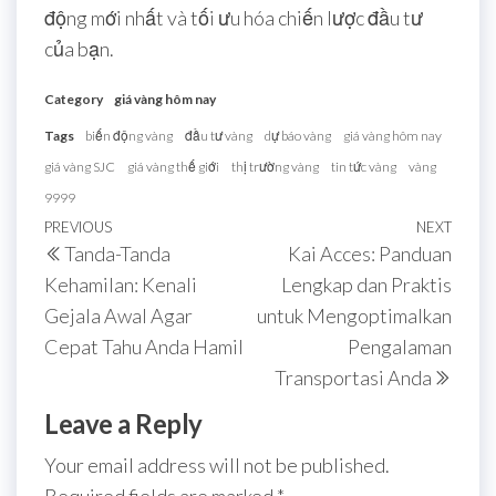
động mới nhất và tối ưu hóa chiến lược đầu tư
của bạn.
Category
giá vàng hôm nay
Tags
biến động vàng
đầu tư vàng
dự báo vàng
giá vàng hôm nay
giá vàng SJC
giá vàng thế giới
thị trường vàng
tin tức vàng
vàng
9999
Post
Previous
PREVIOUS
NEXT
Next
Tanda-Tanda
Kai Acces: Panduan
navigation
Post
Post
Kehamilan: Kenali
Lengkap dan Praktis
Gejala Awal Agar
untuk Mengoptimalkan
Cepat Tahu Anda Hamil
Pengalaman
Transportasi Anda
Leave a Reply
Your email address will not be published.