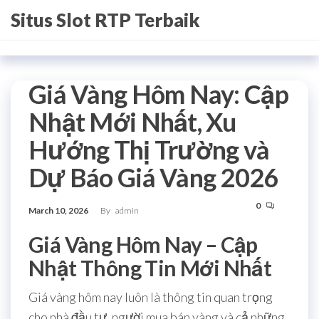
Skip
Situs Slot RTP Terbaik
to
the
content
Giá Vàng Hôm Nay: Cập
Nhật Mới Nhất, Xu
Hướng Thị Trường và
Dự Báo Giá Vàng 2026
0
March 10, 2026
By
admin
Giá Vàng Hôm Nay – Cập
Nhật Thông Tin Mới Nhất
Giá vàng hôm nay luôn là thông tin quan trọng
cho nhà đầu tư, người mua bán vàng và cả những