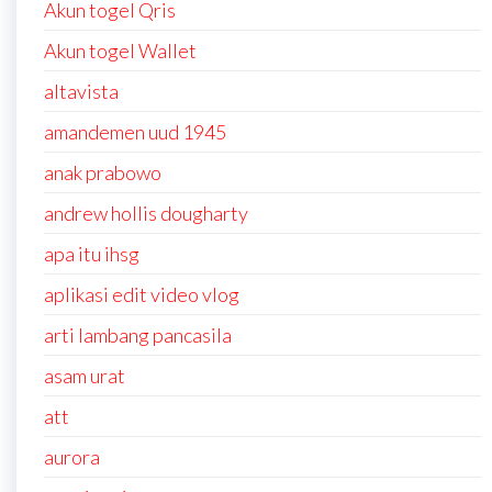
Akun togel Qris
Akun togel Wallet
altavista
amandemen uud 1945
anak prabowo
andrew hollis dougharty
apa itu ihsg
aplikasi edit video vlog
arti lambang pancasila
asam urat
att
aurora