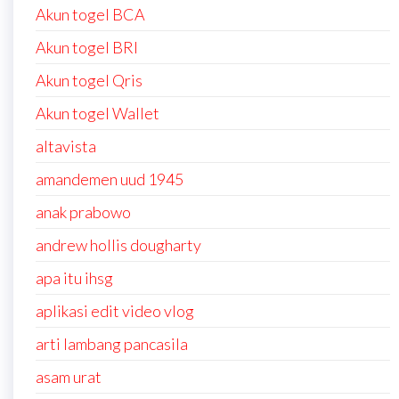
Akun togel BCA
Akun togel BRI
Akun togel Qris
Akun togel Wallet
altavista
amandemen uud 1945
anak prabowo
andrew hollis dougharty
apa itu ihsg
aplikasi edit video vlog
arti lambang pancasila
asam urat