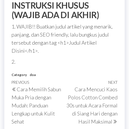
INSTRUKSI KHUSUS
(WAJIB ADA DI AKHIR)
1. WAJIB!! Buatkan judul artikel yang menarik,
panjang, dan SEO friendly, lalu bungkus judul
tersebut dengan tag <h1>Judul Artikel
Disini</h1>.
2.
Category
doa
Post
Previous
PREVIOUS
NEXT
Next
Cara Memilih Sabun
Cara Mencuci Kaos
navigation
Post
Post
Muka Pria dengan
Polos Cotton Combed
Mudah: Panduan
30s untuk Acara Formal
Lengkap untuk Kulit
di Siang Hari dengan
Sehat
Hasil Maksimal