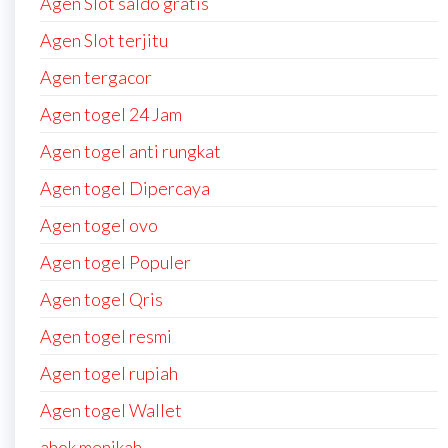
Agen Slot saldo gratis
Agen Slot terjitu
Agen tergacor
Agen togel 24 Jam
Agen togel anti rungkat
Agen togel Dipercaya
Agen togel ovo
Agen togel Populer
Agen togel Qris
Agen togel resmi
Agen togel rupiah
Agen togel Wallet
ahok menikah