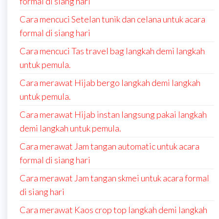
formal di siang hari
Cara mencuci Setelan tunik dan celana untuk acara
formal di siang hari
Cara mencuci Tas travel bag langkah demi langkah
untuk pemula.
Cara merawat Hijab bergo langkah demi langkah
untuk pemula.
Cara merawat Hijab instan langsung pakai langkah
demi langkah untuk pemula.
Cara merawat Jam tangan automatic untuk acara
formal di siang hari
Cara merawat Jam tangan skmei untuk acara formal
di siang hari
Cara merawat Kaos crop top langkah demi langkah