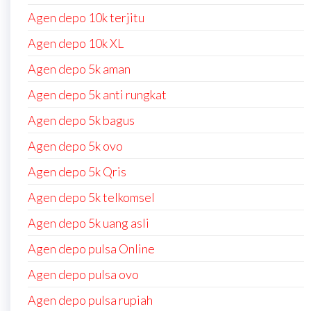
Agen depo 10k terjitu
Agen depo 10k XL
Agen depo 5k aman
Agen depo 5k anti rungkat
Agen depo 5k bagus
Agen depo 5k ovo
Agen depo 5k Qris
Agen depo 5k telkomsel
Agen depo 5k uang asli
Agen depo pulsa Online
Agen depo pulsa ovo
Agen depo pulsa rupiah