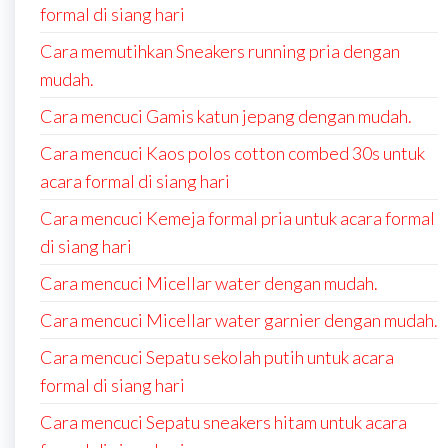
formal di siang hari
Cara memutihkan Sneakers running pria dengan
mudah.
Cara mencuci Gamis katun jepang dengan mudah.
Cara mencuci Kaos polos cotton combed 30s untuk
acara formal di siang hari
Cara mencuci Kemeja formal pria untuk acara formal
di siang hari
Cara mencuci Micellar water dengan mudah.
Cara mencuci Micellar water garnier dengan mudah.
Cara mencuci Sepatu sekolah putih untuk acara
formal di siang hari
Cara mencuci Sepatu sneakers hitam untuk acara