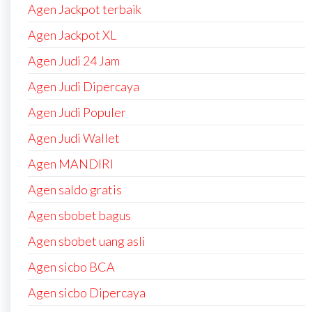
Agen Jackpot terbaik
Agen Jackpot XL
Agen Judi 24 Jam
Agen Judi Dipercaya
Agen Judi Populer
Agen Judi Wallet
Agen MANDIRI
Agen saldo gratis
Agen sbobet bagus
Agen sbobet uang asli
Agen sicbo BCA
Agen sicbo Dipercaya