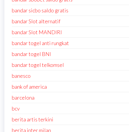
bandar sicbo saldo gratis
bandar Slot alternatif
bandar Slot MANDIRI
bandar togel anti rungkat
bandar togel BNI
bandar togel telkomsel
banesco
bank of america
barcelona
bcv
berita artis terkini
berita inter milan