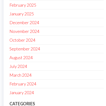
February 2025
January 2025
December 2024
November 2024
October 2024
September 2024
August 2024
July 2024
March 2024
February 2024
January 2024
CATEGORIES