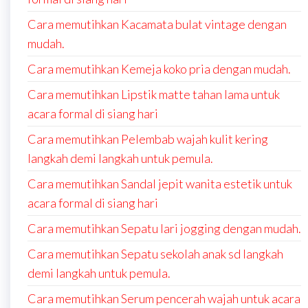
Cara memutihkan Kacamata bulat vintage dengan
mudah.
Cara memutihkan Kemeja koko pria dengan mudah.
Cara memutihkan Lipstik matte tahan lama untuk
acara formal di siang hari
Cara memutihkan Pelembab wajah kulit kering
langkah demi langkah untuk pemula.
Cara memutihkan Sandal jepit wanita estetik untuk
acara formal di siang hari
Cara memutihkan Sepatu lari jogging dengan mudah.
Cara memutihkan Sepatu sekolah anak sd langkah
demi langkah untuk pemula.
Cara memutihkan Serum pencerah wajah untuk acara