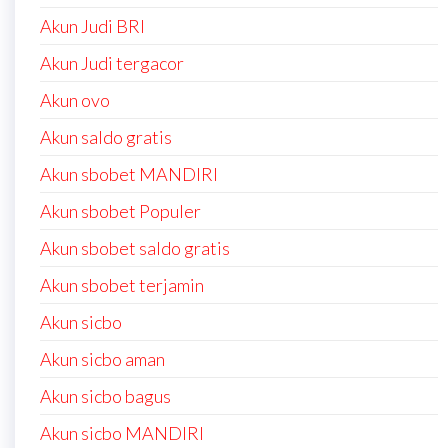
Akun Judi BRI
Akun Judi tergacor
Akun ovo
Akun saldo gratis
Akun sbobet MANDIRI
Akun sbobet Populer
Akun sbobet saldo gratis
Akun sbobet terjamin
Akun sicbo
Akun sicbo aman
Akun sicbo bagus
Akun sicbo MANDIRI