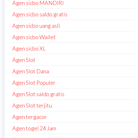
Agen sicbo MANDIRI
Agen sicbo saldo gratis
Agen sicbo uang asli
Agen sicbo Wallet
Agen sicbo XL
Agen Slot
Agen Slot Dana
Agen Slot Populer
Agen Slot saldo gratis
Agen Slot terjitu
Agen tergacor
Agen togel 24 Jam