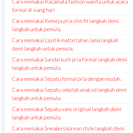
Cara memakai Kacamata fashion wanita untuk acara
formal di siang hari
Cara memakai Kemeja pria slim fit langkah demi
langkah untuk pemula.
Cara memakai Lipstik matte tahan lama langkah
demi langkah untuk pemula.
Cara memakai Sandal kulit pria formal langkah demi
langkah untuk pemula.
Cara memakai Sepatu formal pria dengan mudah.
Cara memakai Sepatu sekolah anak sd langkah demi
langkah untuk pemula.
Cara memakai Sepatu vans original langkah demi
langkah untuk pemula.
Cara memakai Sneakers korean style langkah demi