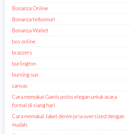
Bonanza Online
Bonanza telkomsel
Bonanza Wallet
bos online
brazzers
burlington
burning sun
canvas
Cara memakai Gamis polos elegan untuk acara
formal di siang hari
Cara memakai Jaket denim pria oversized dengan
mudah.