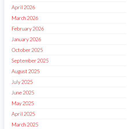
April 2026
March 2026
February 2026
January 2026
October 2025
September 2025
August 2025
July 2025
June 2025
May 2025
April 2025
March 2025