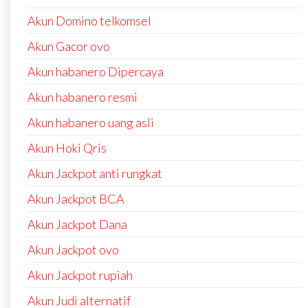
Akun Domino telkomsel
Akun Gacor ovo
Akun habanero Dipercaya
Akun habanero resmi
Akun habanero uang asli
Akun Hoki Qris
Akun Jackpot anti rungkat
Akun Jackpot BCA
Akun Jackpot Dana
Akun Jackpot ovo
Akun Jackpot rupiah
Akun Judi alternatif