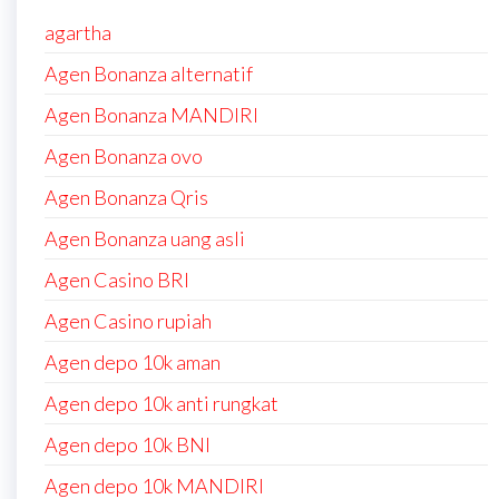
agartha
Agen Bonanza alternatif
Agen Bonanza MANDIRI
Agen Bonanza ovo
Agen Bonanza Qris
Agen Bonanza uang asli
Agen Casino BRI
Agen Casino rupiah
Agen depo 10k aman
Agen depo 10k anti rungkat
Agen depo 10k BNI
Agen depo 10k MANDIRI