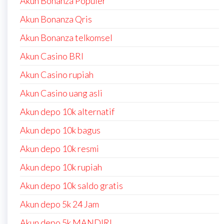
Akun Bonanza Populer
Akun Bonanza Qris
Akun Bonanza telkomsel
Akun Casino BRI
Akun Casino rupiah
Akun Casino uang asli
Akun depo 10k alternatif
Akun depo 10k bagus
Akun depo 10k resmi
Akun depo 10k rupiah
Akun depo 10k saldo gratis
Akun depo 5k 24 Jam
Akun depo 5k MANDIRI