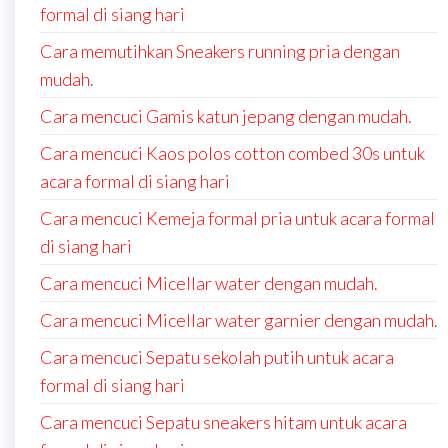
formal di siang hari
Cara memutihkan Sneakers running pria dengan
mudah.
Cara mencuci Gamis katun jepang dengan mudah.
Cara mencuci Kaos polos cotton combed 30s untuk
acara formal di siang hari
Cara mencuci Kemeja formal pria untuk acara formal
di siang hari
Cara mencuci Micellar water dengan mudah.
Cara mencuci Micellar water garnier dengan mudah.
Cara mencuci Sepatu sekolah putih untuk acara
formal di siang hari
Cara mencuci Sepatu sneakers hitam untuk acara