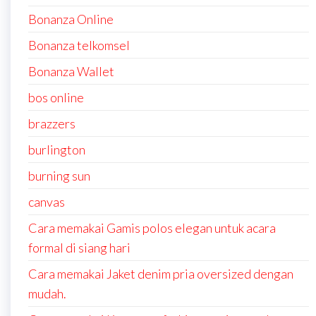
Bonanza Online
Bonanza telkomsel
Bonanza Wallet
bos online
brazzers
burlington
burning sun
canvas
Cara memakai Gamis polos elegan untuk acara
formal di siang hari
Cara memakai Jaket denim pria oversized dengan
mudah.