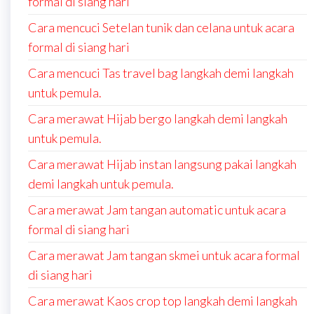
formal di siang hari
Cara mencuci Setelan tunik dan celana untuk acara
formal di siang hari
Cara mencuci Tas travel bag langkah demi langkah
untuk pemula.
Cara merawat Hijab bergo langkah demi langkah
untuk pemula.
Cara merawat Hijab instan langsung pakai langkah
demi langkah untuk pemula.
Cara merawat Jam tangan automatic untuk acara
formal di siang hari
Cara merawat Jam tangan skmei untuk acara formal
di siang hari
Cara merawat Kaos crop top langkah demi langkah