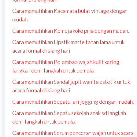
Cara memutihkan Kacamata bulat vintage dengan
mudah.
Cara memutihkan Kemeja koko pria dengan mudah.
Cara memutihkan Lipstik matte tahan lama untuk
acara formal di siang hari
Cara memutihkan Pelembab wajah kulit kering
langkah demi langkah untuk pemula.
Cara memutihkan Sandal jepit wanita estetik untuk
acara formal di siang hari
Cara memutihkan Sepatu lari jogging dengan mudah.
Cara memutihkan Sepatu sekolah anak sd langkah
demi langkah untuk pemula.
Cara memutihkan Serum pencerah wajah untuk acara