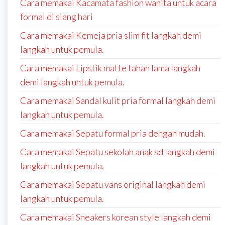
Cara memakai Kacamata fashion wanita untuk acara
formal di siang hari
Cara memakai Kemeja pria slim fit langkah demi
langkah untuk pemula.
Cara memakai Lipstik matte tahan lama langkah
demi langkah untuk pemula.
Cara memakai Sandal kulit pria formal langkah demi
langkah untuk pemula.
Cara memakai Sepatu formal pria dengan mudah.
Cara memakai Sepatu sekolah anak sd langkah demi
langkah untuk pemula.
Cara memakai Sepatu vans original langkah demi
langkah untuk pemula.
Cara memakai Sneakers korean style langkah demi