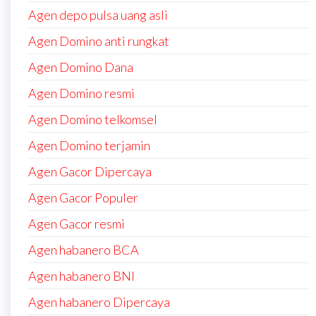
Agen depo pulsa uang asli
Agen Domino anti rungkat
Agen Domino Dana
Agen Domino resmi
Agen Domino telkomsel
Agen Domino terjamin
Agen Gacor Dipercaya
Agen Gacor Populer
Agen Gacor resmi
Agen habanero BCA
Agen habanero BNI
Agen habanero Dipercaya