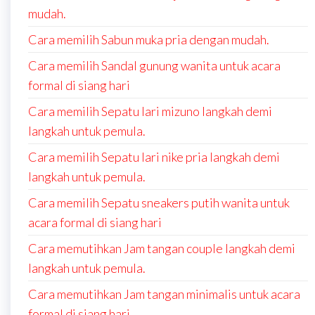
mudah.
Cara memilih Sabun muka pria dengan mudah.
Cara memilih Sandal gunung wanita untuk acara
formal di siang hari
Cara memilih Sepatu lari mizuno langkah demi
langkah untuk pemula.
Cara memilih Sepatu lari nike pria langkah demi
langkah untuk pemula.
Cara memilih Sepatu sneakers putih wanita untuk
acara formal di siang hari
Cara memutihkan Jam tangan couple langkah demi
langkah untuk pemula.
Cara memutihkan Jam tangan minimalis untuk acara
formal di siang hari