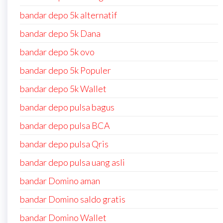
bandar depo 5k alternatif
bandar depo 5k Dana
bandar depo 5k ovo
bandar depo 5k Populer
bandar depo 5k Wallet
bandar depo pulsa bagus
bandar depo pulsa BCA
bandar depo pulsa Qris
bandar depo pulsa uang asli
bandar Domino aman
bandar Domino saldo gratis
bandar Domino Wallet