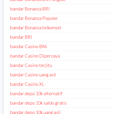
bandar Bonanza BRI
bandar Bonanza Populer
bandar Bonanza telkomsel
bandar BRI
bandar Casino BNI
bandar Casino Dipercaya
bandar Casino terjitu
bandar Casino uang asli
bandar Casino XL
bandar depo 10k alternatif
bandar depo 10k saldo gratis
bandar depo 10k uang asli