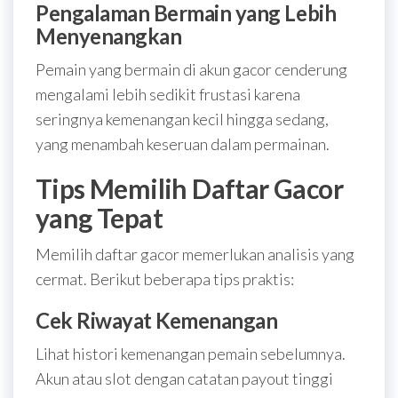
Pengalaman Bermain yang Lebih
Menyenangkan
Pemain yang bermain di akun gacor cenderung
mengalami lebih sedikit frustasi karena
seringnya kemenangan kecil hingga sedang,
yang menambah keseruan dalam permainan.
Tips Memilih Daftar Gacor
yang Tepat
Memilih daftar gacor memerlukan analisis yang
cermat. Berikut beberapa tips praktis:
Cek Riwayat Kemenangan
Lihat histori kemenangan pemain sebelumnya.
Akun atau slot dengan catatan payout tinggi