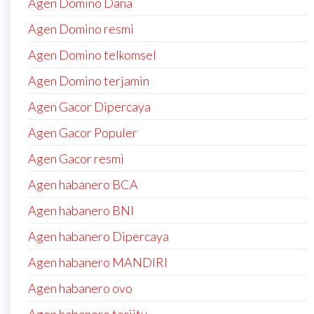
Agen Domino Dana
Agen Domino resmi
Agen Domino telkomsel
Agen Domino terjamin
Agen Gacor Dipercaya
Agen Gacor Populer
Agen Gacor resmi
Agen habanero BCA
Agen habanero BNI
Agen habanero Dipercaya
Agen habanero MANDIRI
Agen habanero ovo