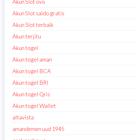
Akun Slot ovo
Akun Slot saldo gratis
Akun Slot terbaik
Akun terjitu
Akun togel
Akun togel aman
Akun togel BCA
Akun togel BRI
Akun togel Qris
Akun togel Wallet
altavista
amandemen uud 1945