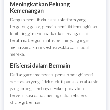
Meningkatkan Peluang
Kemenangan
Dengan memilih akun atau platform yang
tergolong gacor, pemain memiliki kemungkinan
lebih tinggi mendapatkan kemenangan. Ini
terutama berguna untuk pemain yang ingin
memaksimalkan investasi waktu dan modal
mereka.
Efisiensi dalam Bermain
Daftar gacor membantu pemain menghindari
percobaan yang tidak efektif pada akun atau slot
yang jarang membayar. Fokus pada akun
terverifikasi dapat meningkatkan efisiensi
strategi bermain.