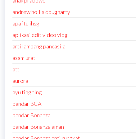
anak prabowo
andrew hollis dougharty
apa itu ihsg
aplikasi edit video vlog
arti lambang pancasila
asam urat
att
aurora
ayu ting ting
bandar BCA
bandar Bonanza
bandar Bonanza aman
bandar Bonanza anti rungkat