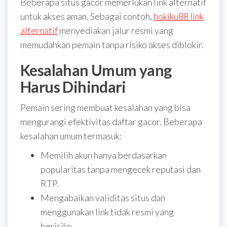
Beberapa situs gacor memerlukan link alternatif
untuk akses aman. Sebagai contoh,
hokiku88 link
alternatif
menyediakan jalur resmi yang
memudahkan pemain tanpa risiko akses diblokir.
Kesalahan Umum yang
Harus Dihindari
Pemain sering membuat kesalahan yang bisa
mengurangi efektivitas daftar gacor. Beberapa
kesalahan umum termasuk:
Memilih akun hanya berdasarkan
popularitas tanpa mengecek reputasi dan
RTP.
Mengabaikan validitas situs dan
menggunakan link tidak resmi yang
berisiko.