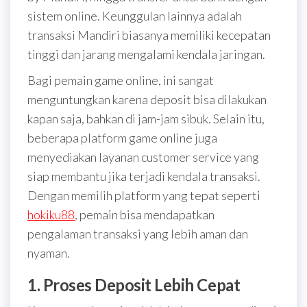
sistem online. Keunggulan lainnya adalah
transaksi Mandiri biasanya memiliki kecepatan
tinggi dan jarang mengalami kendala jaringan.
Bagi pemain game online, ini sangat
menguntungkan karena deposit bisa dilakukan
kapan saja, bahkan di jam-jam sibuk. Selain itu,
beberapa platform game online juga
menyediakan layanan customer service yang
siap membantu jika terjadi kendala transaksi.
Dengan memilih platform yang tepat seperti
hokiku88
, pemain bisa mendapatkan
pengalaman transaksi yang lebih aman dan
nyaman.
1. Proses Deposit Lebih Cepat