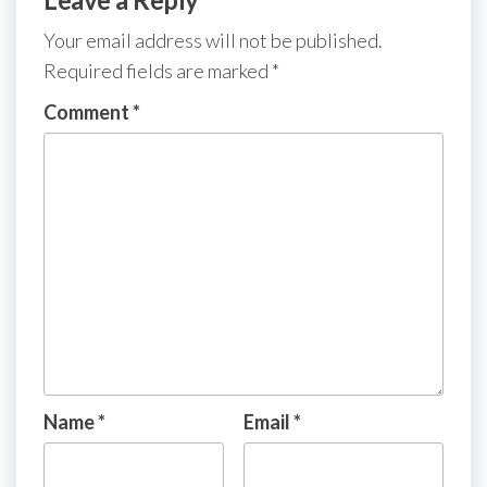
Your email address will not be published.
Required fields are marked
*
Comment
*
Name
*
Email
*