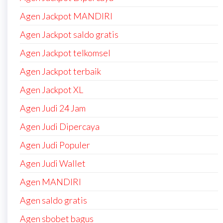
Agen Jackpot MANDIRI
Agen Jackpot saldo gratis
Agen Jackpot telkomsel
Agen Jackpot terbaik
Agen Jackpot XL
Agen Judi 24 Jam
Agen Judi Dipercaya
Agen Judi Populer
Agen Judi Wallet
Agen MANDIRI
Agen saldo gratis
Agen sbobet bagus