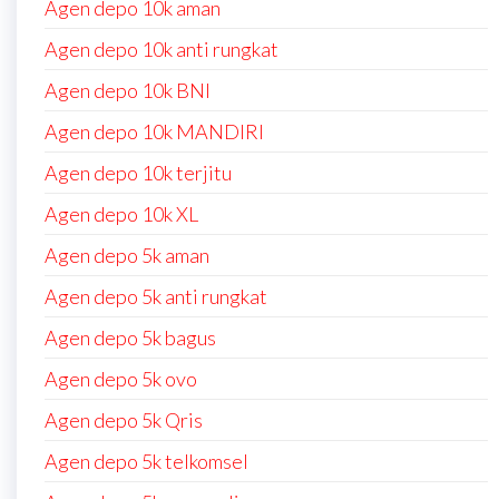
Agen depo 10k aman
Agen depo 10k anti rungkat
Agen depo 10k BNI
Agen depo 10k MANDIRI
Agen depo 10k terjitu
Agen depo 10k XL
Agen depo 5k aman
Agen depo 5k anti rungkat
Agen depo 5k bagus
Agen depo 5k ovo
Agen depo 5k Qris
Agen depo 5k telkomsel