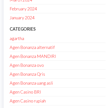
February 2024
January 2024
CATEGORIES
agartha
Agen Bonanza alternatif
Agen Bonanza MANDIRI
Agen Bonanza ovo
Agen Bonanza Qris
Agen Bonanza uang asli
Agen Casino BRI
Agen Casino rupiah