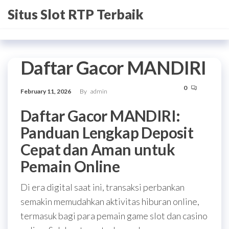
Skip
Situs Slot RTP Terbaik
to
the
content
Daftar Gacor MANDIRI
0
February 11, 2026
By
admin
Daftar Gacor MANDIRI:
Panduan Lengkap Deposit
Cepat dan Aman untuk
Pemain Online
Di era digital saat ini, transaksi perbankan
semakin memudahkan aktivitas hiburan online,
termasuk bagi para pemain game slot dan casino