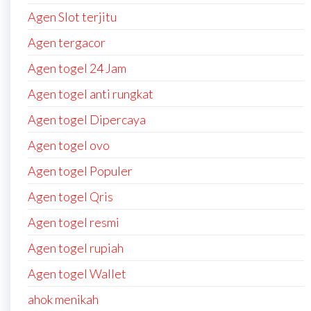
Agen Slot terjitu
Agen tergacor
Agen togel 24 Jam
Agen togel anti rungkat
Agen togel Dipercaya
Agen togel ovo
Agen togel Populer
Agen togel Qris
Agen togel resmi
Agen togel rupiah
Agen togel Wallet
ahok menikah