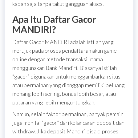
kapan saja tanpa takut gangguan akses.
Apa Itu Daftar Gacor
MANDIRI?
Daftar Gacor MANDIRI adalah istilah yang
merujuk pada proses pendaftaran akun game
online dengan metode transaksi utama
menggunakan Bank Mandiri. Biasanya istilah
“gacor” digunakan untuk menggambarkan situs
atau permainan yang dianggap memiliki peluang
menang lebih sering, bonus lebih besar, atau
putaran yang lebih menguntungkan.
Namun, selain faktor permainan, banyak pemain
juga menilai “gacor” dari kelancaran deposit dan
withdraw. Jika deposit Mandiri bisa diproses