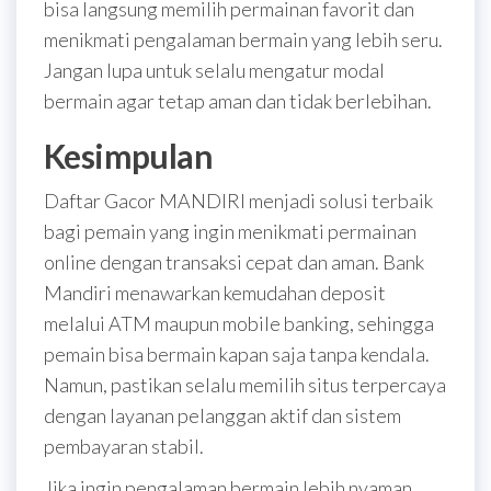
bisa langsung memilih permainan favorit dan
menikmati pengalaman bermain yang lebih seru.
Jangan lupa untuk selalu mengatur modal
bermain agar tetap aman dan tidak berlebihan.
Kesimpulan
Daftar Gacor MANDIRI menjadi solusi terbaik
bagi pemain yang ingin menikmati permainan
online dengan transaksi cepat dan aman. Bank
Mandiri menawarkan kemudahan deposit
melalui ATM maupun mobile banking, sehingga
pemain bisa bermain kapan saja tanpa kendala.
Namun, pastikan selalu memilih situs terpercaya
dengan layanan pelanggan aktif dan sistem
pembayaran stabil.
Jika ingin pengalaman bermain lebih nyaman,