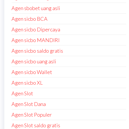
Agen sbobet uang asli
Agen sicbo BCA
Agen sicbo Dipercaya
Agen sicbo MANDIRI
Agen sicbo saldo gratis
Agen sicbo uang asli
Agen sicbo Wallet
Agen sicbo XL
Agen Slot
Agen Slot Dana
Agen Slot Populer
Agen Slot saldo gratis