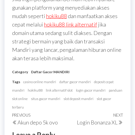
gunakan platform yang menyediakan akses
mudah seperti
hokiku88
dan manfaatkan akses
cepat melalui
hokiku88 link alternatif
jika
domain utama sedang sulit diakses. Dengan
strategi bermain yang baik dan transaksi
Mandiri yang lancar, pengalaman hiburan online
akan terasa lebih maksimal.
Category
Daftar Gacor MANDIRI
Tags
casino online mandiri
daftar gacor mandiri
deposit cepat
mandiri
hokiku88
link alternatif slot
login gacor mandiri
panduan
slot online
situs gacor mandiri
slot deposit mandiri
slot gacor
terbaru
Post
Previous
PREVIOUS
NEXT
Next
Akun depo 5k ovo
Login Bonanza XL
navigation
Post
Post
Leave a Reply