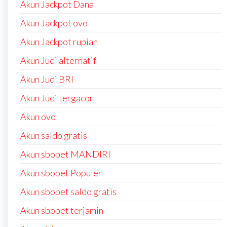
Akun Jackpot Dana
Akun Jackpot ovo
Akun Jackpot rupiah
Akun Judi alternatif
Akun Judi BRI
Akun Judi tergacor
Akun ovo
Akun saldo gratis
Akun sbobet MANDIRI
Akun sbobet Populer
Akun sbobet saldo gratis
Akun sbobet terjamin