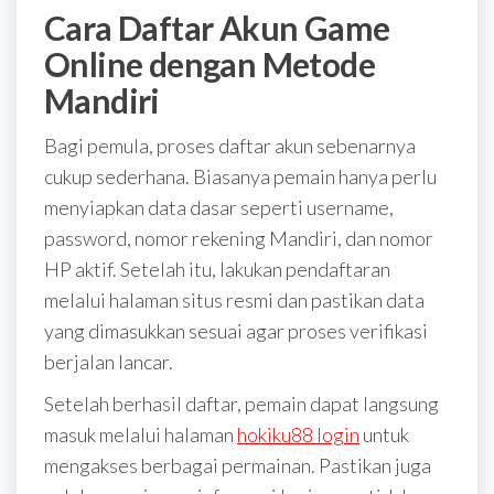
Cara Daftar Akun Game
Online dengan Metode
Mandiri
Bagi pemula, proses daftar akun sebenarnya
cukup sederhana. Biasanya pemain hanya perlu
menyiapkan data dasar seperti username,
password, nomor rekening Mandiri, dan nomor
HP aktif. Setelah itu, lakukan pendaftaran
melalui halaman situs resmi dan pastikan data
yang dimasukkan sesuai agar proses verifikasi
berjalan lancar.
Setelah berhasil daftar, pemain dapat langsung
masuk melalui halaman
hokiku88 login
untuk
mengakses berbagai permainan. Pastikan juga