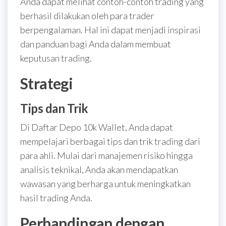
Anda dapat melihat contoh-contoh trading yang
berhasil dilakukan oleh para trader
berpengalaman. Hal ini dapat menjadi inspirasi
dan panduan bagi Anda dalam membuat
keputusan trading.
Strategi
Tips dan Trik
Di Daftar Depo 10k Wallet, Anda dapat
mempelajari berbagai tips dan trik trading dari
para ahli. Mulai dari manajemen risiko hingga
analisis teknikal, Anda akan mendapatkan
wawasan yang berharga untuk meningkatkan
hasil trading Anda.
Perbandingan dengan