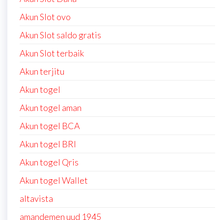
Akun Slot ovo
Akun Slot saldo gratis
Akun Slot terbaik
Akun terjitu
Akun togel
Akun togel aman
Akun togel BCA
Akun togel BRI
Akun togel Qris
Akun togel Wallet
altavista
amandemen uud 1945