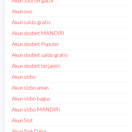
Akun Judi tergacor
Akun ovo
Akun saldo gratis
Akun sbobet MANDIRI
Akun sbobet Populer
Akun sbobet saldo gratis
Akun sbobet terjamin
Akun sicbo
Akun sicbo aman
Akun sicbo bagus
Akun sicbo MANDIRI
Akun Slot
Akun Slot Dana