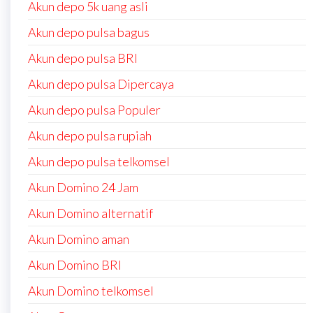
Akun depo 5k uang asli
Akun depo pulsa bagus
Akun depo pulsa BRI
Akun depo pulsa Dipercaya
Akun depo pulsa Populer
Akun depo pulsa rupiah
Akun depo pulsa telkomsel
Akun Domino 24 Jam
Akun Domino alternatif
Akun Domino aman
Akun Domino BRI
Akun Domino telkomsel