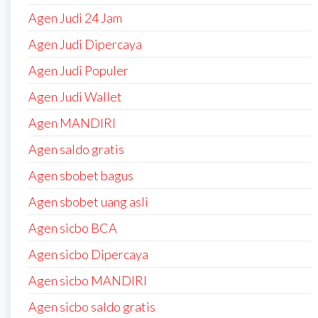
Agen Judi 24 Jam
Agen Judi Dipercaya
Agen Judi Populer
Agen Judi Wallet
Agen MANDIRI
Agen saldo gratis
Agen sbobet bagus
Agen sbobet uang asli
Agen sicbo BCA
Agen sicbo Dipercaya
Agen sicbo MANDIRI
Agen sicbo saldo gratis