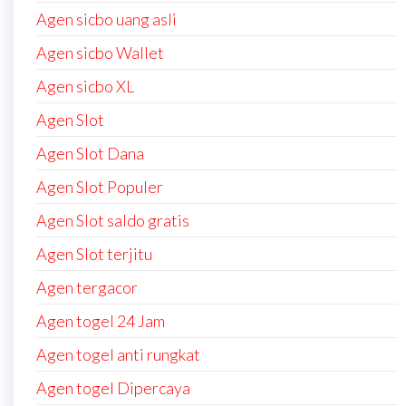
Agen sicbo uang asli
Agen sicbo Wallet
Agen sicbo XL
Agen Slot
Agen Slot Dana
Agen Slot Populer
Agen Slot saldo gratis
Agen Slot terjitu
Agen tergacor
Agen togel 24 Jam
Agen togel anti rungkat
Agen togel Dipercaya