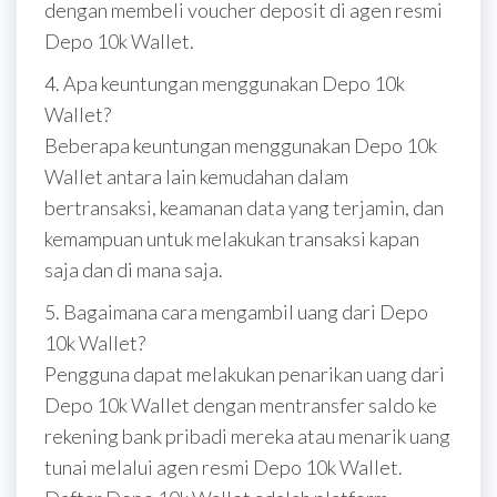
dengan membeli voucher deposit di agen resmi
Depo 10k Wallet.
4. Apa keuntungan menggunakan Depo 10k
Wallet?
Beberapa keuntungan menggunakan Depo 10k
Wallet antara lain kemudahan dalam
bertransaksi, keamanan data yang terjamin, dan
kemampuan untuk melakukan transaksi kapan
saja dan di mana saja.
5. Bagaimana cara mengambil uang dari Depo
10k Wallet?
Pengguna dapat melakukan penarikan uang dari
Depo 10k Wallet dengan mentransfer saldo ke
rekening bank pribadi mereka atau menarik uang
tunai melalui agen resmi Depo 10k Wallet.