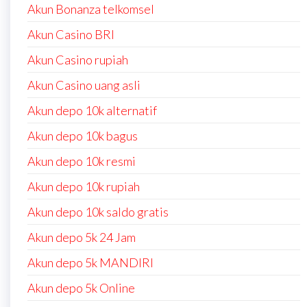
Akun Bonanza telkomsel
Akun Casino BRI
Akun Casino rupiah
Akun Casino uang asli
Akun depo 10k alternatif
Akun depo 10k bagus
Akun depo 10k resmi
Akun depo 10k rupiah
Akun depo 10k saldo gratis
Akun depo 5k 24 Jam
Akun depo 5k MANDIRI
Akun depo 5k Online