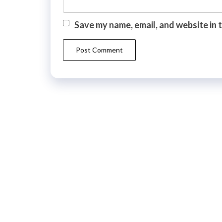
Save my name, email, and website in 