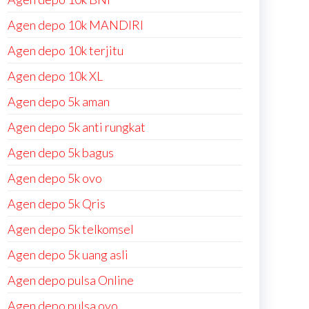
Agen depo 10k MANDIRI
Agen depo 10k terjitu
Agen depo 10k XL
Agen depo 5k aman
Agen depo 5k anti rungkat
Agen depo 5k bagus
Agen depo 5k ovo
Agen depo 5k Qris
Agen depo 5k telkomsel
Agen depo 5k uang asli
Agen depo pulsa Online
Agen depo pulsa ovo