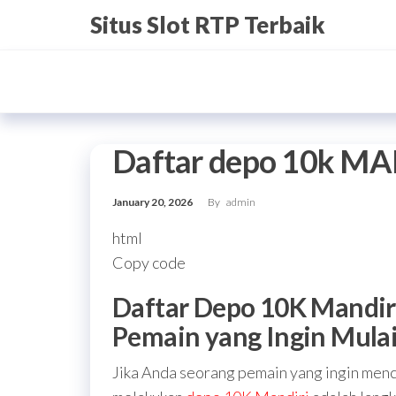
Skip
Situs Slot RTP Terbaik
to
the
content
Daftar depo 10k M
January 20, 2026
By
admin
html
Copy code
Daftar Depo 10K Mandir
Pemain yang Ingin Mula
Jika Anda seorang pemain yang ingin menc