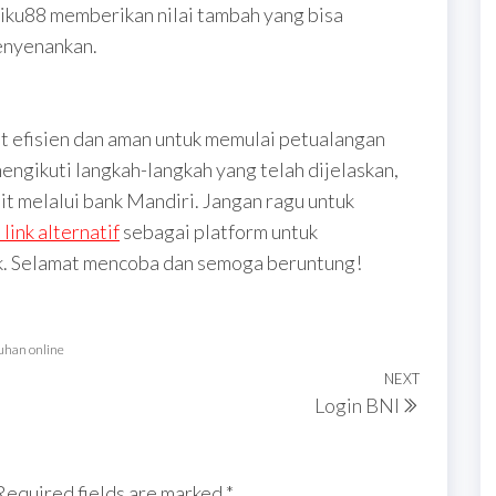
iku88 memberikan nilai tambah yang bisa
enyenankan.
t efisien dan aman untuk memulai petualangan
engikuti langkah-langkah yang telah dijelaskan,
 melalui bank Mandiri. Jangan ragu untuk
link alternatif
sebagai platform untuk
. Selamat mencoba dan semoga beruntung!
uhan online
NEXT
Next
Login BNI
Post
Required fields are marked
*