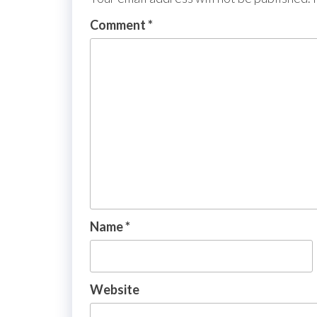
Comment
*
Name
*
Website