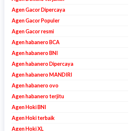
Agen Gacor Dipercaya
Agen Gacor Populer
Agen Gacor resmi
Agen habanero BCA
Agen habanero BNI
Agen habanero Dipercaya
Agen habanero MANDIRI
Agen habanero ovo
Agen habanero terjitu
Agen Hoki BNI
Agen Hoki terbaik
Agen Hoki XL