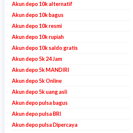
Akun depo 10k alternatif
Akun depo 10k bagus
Akun depo 10k resmi
Akun depo 10k rupiah
Akun depo 10k saldo gratis
Akun depo 5k 24 Jam
Akun depo 5k MANDIRI
Akun depo 5k Online
Akun depo 5k uang asli
Akun depo pulsa bagus
Akun depo pulsa BRI
Akun depo pulsa Dipercaya