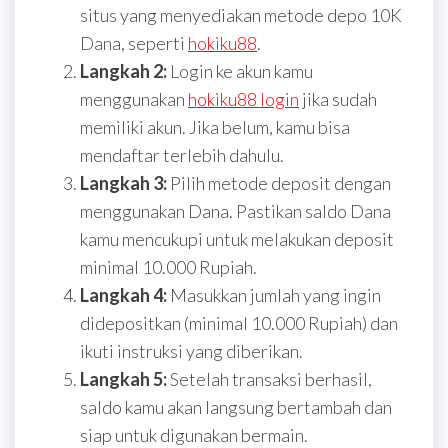
situs yang menyediakan metode depo 10K
Dana, seperti
hokiku88
.
Langkah 2:
Login ke akun kamu
menggunakan
hokiku88 login
jika sudah
memiliki akun. Jika belum, kamu bisa
mendaftar terlebih dahulu.
Langkah 3:
Pilih metode deposit dengan
menggunakan Dana. Pastikan saldo Dana
kamu mencukupi untuk melakukan deposit
minimal 10.000 Rupiah.
Langkah 4:
Masukkan jumlah yang ingin
didepositkan (minimal 10.000 Rupiah) dan
ikuti instruksi yang diberikan.
Langkah 5:
Setelah transaksi berhasil,
saldo kamu akan langsung bertambah dan
siap untuk digunakan bermain.