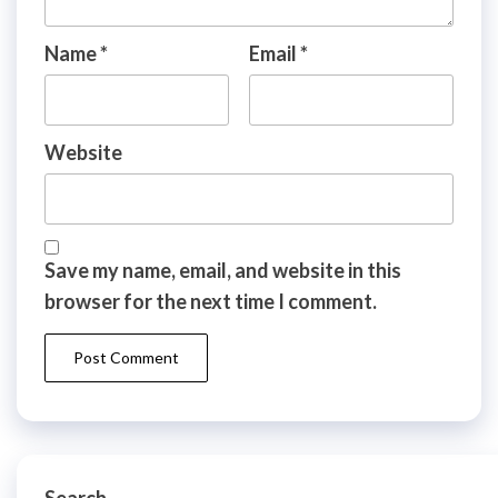
Name
*
Email
*
Website
Save my name, email, and website in this
browser for the next time I comment.