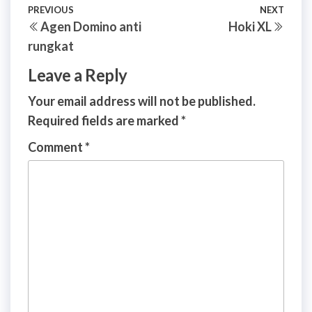
Post
Previous
PREVIOUS
NEXT
Next
Agen Domino anti
Hoki XL
navigation
Post
Post
rungkat
Leave a Reply
Your email address will not be published.
Required fields are marked
*
Comment
*