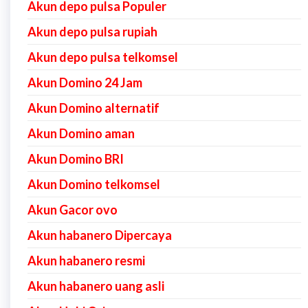
Akun depo pulsa Populer
Akun depo pulsa rupiah
Akun depo pulsa telkomsel
Akun Domino 24 Jam
Akun Domino alternatif
Akun Domino aman
Akun Domino BRI
Akun Domino telkomsel
Akun Gacor ovo
Akun habanero Dipercaya
Akun habanero resmi
Akun habanero uang asli