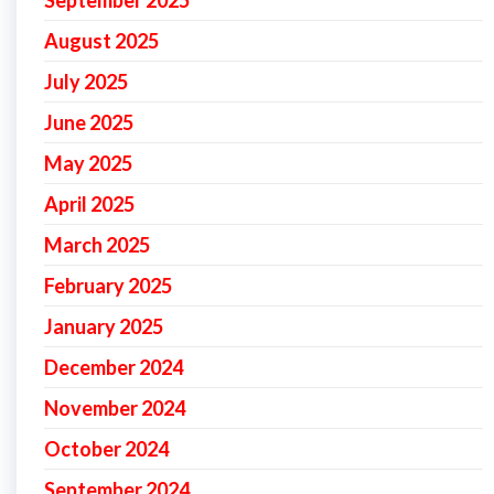
September 2025
August 2025
July 2025
June 2025
May 2025
April 2025
March 2025
February 2025
January 2025
December 2024
November 2024
October 2024
September 2024