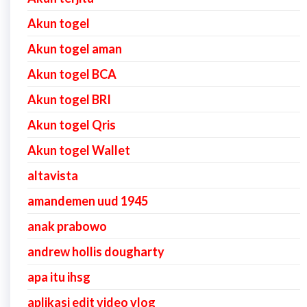
Akun togel
Akun togel aman
Akun togel BCA
Akun togel BRI
Akun togel Qris
Akun togel Wallet
altavista
amandemen uud 1945
anak prabowo
andrew hollis dougharty
apa itu ihsg
aplikasi edit video vlog