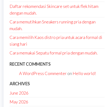
Daftar rekomendasi Skincare set untuk flek hitam
dengan mudah.
Cara memutihkan Sneakers running pria dengan
mudah.
Cara memilih Kaos distro pria untuk acara formal di
siang hari
Cara memakai Sepatu formal pria dengan mudah.
RECENT COMMENTS
A WordPress Commenter
on
Hello world!
ARCHIVES
June 2026
May 2026