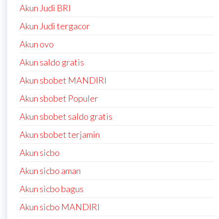
Akun Judi BRI
Akun Judi tergacor
Akun ovo
Akun saldo gratis
Akun sbobet MANDIRI
Akun sbobet Populer
Akun sbobet saldo gratis
Akun sbobet terjamin
Akun sicbo
Akun sicbo aman
Akun sicbo bagus
Akun sicbo MANDIRI