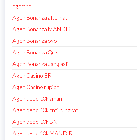
agartha
Agen Bonanza alternatif
Agen Bonanza MANDIRI
Agen Bonanza ovo
Agen Bonanza Qris
Agen Bonanza uang asli
Agen Casino BRI
Agen Casino rupiah
Agen depo 10k aman
Agen depo 10k anti rungkat
Agen depo 10k BNI
Agen depo 10k MANDIRI