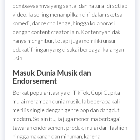
pembawaannya yang santai dan natural di setiap
video. Ia sering menampilkan diri dalam sketsa
komedi, dance challenge, hingga kolaborasi
dengan content creator lain. Kontennya tidak
hanya menghibur, tetapi juga memiliki unsur
edukatif ringan yang disukai berbagai kalangan
usia.
Masuk Dunia Musik dan
Endorsement
Berkat popularitasnya di TikTok, Cupi Cupita
mulai merambah dunia musik. Ia beberapa kali
merilis single dengan genre pop dan dangdut
modern. Selain itu, ia juga menerima berbagai
tawaran endorsement produk, mulai dari fashion
hingga makanan dan minuman, karena