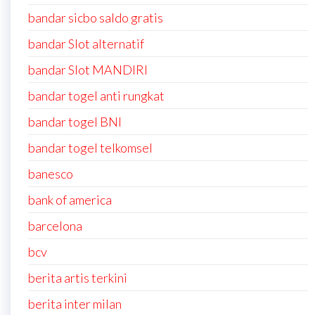
bandar sicbo saldo gratis
bandar Slot alternatif
bandar Slot MANDIRI
bandar togel anti rungkat
bandar togel BNI
bandar togel telkomsel
banesco
bank of america
barcelona
bcv
berita artis terkini
berita inter milan