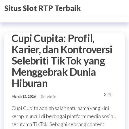
Skip
Situs Slot RTP Terbaik
to
the
content
Cupi Cupita: Profil,
Karier, dan Kontroversi
Selebriti TikTok yang
Menggebrak Dunia
Hiburan
0
March 15, 2026
By
admin
Cupi Cupita adalah salah satu nama yang kini
kerap muncul di berbagai platform media sosial,
terutama TikTok. Sebagai seorang content