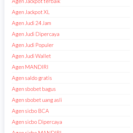
Agen Jackpot terbaik
Agen Jackpot XL
Agen Judi 24 Jam
Agen Judi Dipercaya
Agen Judi Populer
Agen Judi Wallet
Agen MANDIRI
Agen saldo gratis
Agen sbobet bagus
Agen sbobet uang asli
Agen sicbo BCA
Agen sicbo Dipercaya
Agen sicbo MANDIRI