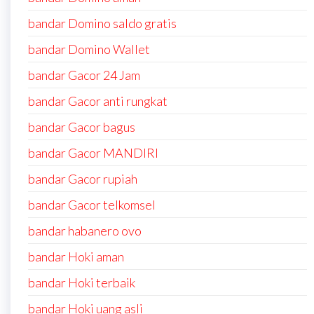
bandar Domino saldo gratis
bandar Domino Wallet
bandar Gacor 24 Jam
bandar Gacor anti rungkat
bandar Gacor bagus
bandar Gacor MANDIRI
bandar Gacor rupiah
bandar Gacor telkomsel
bandar habanero ovo
bandar Hoki aman
bandar Hoki terbaik
bandar Hoki uang asli