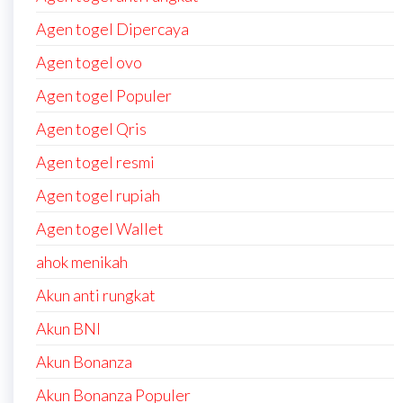
Agen togel Dipercaya
Agen togel ovo
Agen togel Populer
Agen togel Qris
Agen togel resmi
Agen togel rupiah
Agen togel Wallet
ahok menikah
Akun anti rungkat
Akun BNI
Akun Bonanza
Akun Bonanza Populer