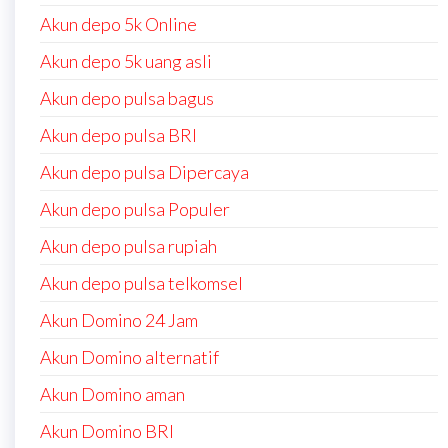
Akun depo 5k Online
Akun depo 5k uang asli
Akun depo pulsa bagus
Akun depo pulsa BRI
Akun depo pulsa Dipercaya
Akun depo pulsa Populer
Akun depo pulsa rupiah
Akun depo pulsa telkomsel
Akun Domino 24 Jam
Akun Domino alternatif
Akun Domino aman
Akun Domino BRI