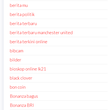
berita mu
berita politik
berita terbaru
berita terbaru manchester united
berita terkini online
bibcam
bilder
bioskop online lk21
black clover
bon coin
Bonanza bagus
Bonanza BRI