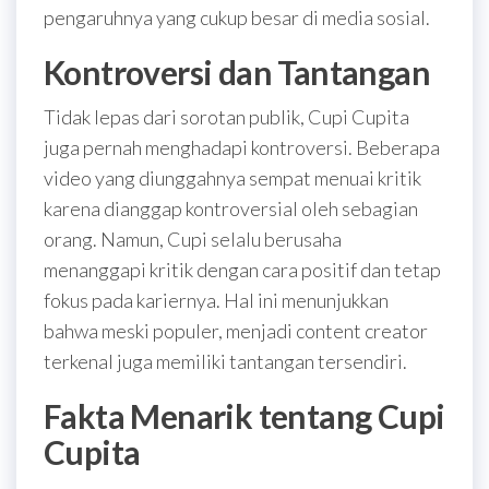
pengaruhnya yang cukup besar di media sosial.
Kontroversi dan Tantangan
Tidak lepas dari sorotan publik, Cupi Cupita
juga pernah menghadapi kontroversi. Beberapa
video yang diunggahnya sempat menuai kritik
karena dianggap kontroversial oleh sebagian
orang. Namun, Cupi selalu berusaha
menanggapi kritik dengan cara positif dan tetap
fokus pada kariernya. Hal ini menunjukkan
bahwa meski populer, menjadi content creator
terkenal juga memiliki tantangan tersendiri.
Fakta Menarik tentang Cupi
Cupita