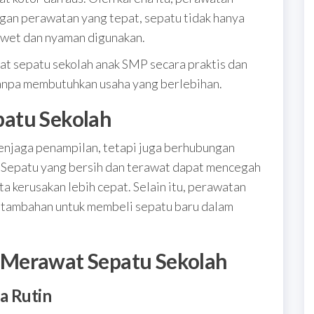
ngan perawatan yang tepat, sepatu tidak hanya
h awet dan nyaman digunakan.
wat sepatu sekolah anak SMP secara praktis dan
 tanpa membutuhkan usaha yang berlebihan.
atu Sekolah
njaga penampilan, tetapi juga berhubungan
a. Sepatu yang bersih dan terawat dapat mencegah
a kerusakan lebih cepat. Selain itu, perawatan
 tambahan untuk membeli sepatu baru dalam
 Merawat Sepatu Sekolah
a Rutin