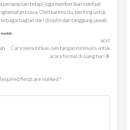
a penampilan tetapi juga memberikan manfaat
nghematan biaya. Oleh karena itu, penting untuk
sebagai bagian dari disiplin dan tanggung jawab.
n mudah.
NEXT
Next
kah
Cara memutihkan Jam tangan minimalis untuk
Post
acara formal di siang hari
Required fields are marked
*