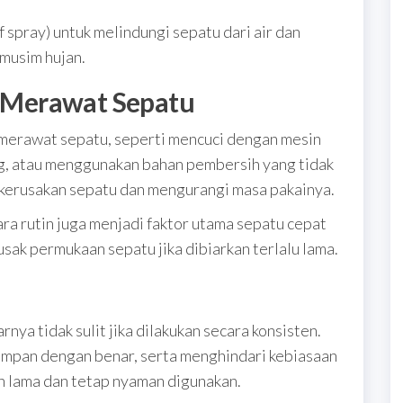
 spray) untuk melindungi sepatu dari air dan
 musim hujan.
 Merawat Sepatu
merawat sepatu, seperti mencuci dengan mesin
ng, atau menggunakan bahan pembersih yang tidak
 kerusakan sepatu dan mengurangi masa pakainya.
ara rutin juga menjadi faktor utama sepatu cepat
ak permukaan sepatu jika dibiarkan terlalu lama.
a tidak sulit jika dilakukan secara konsisten.
mpan dengan benar, serta menghindari kebiasaan
h lama dan tetap nyaman digunakan.