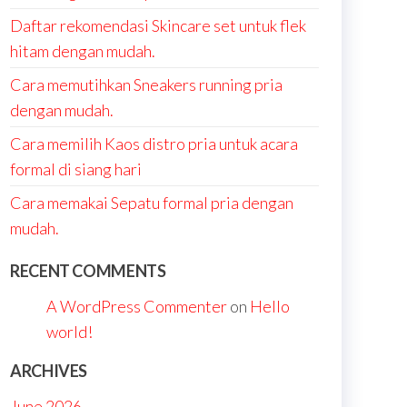
Daftar rekomendasi Skincare set untuk flek
hitam dengan mudah.
Cara memutihkan Sneakers running pria
dengan mudah.
Cara memilih Kaos distro pria untuk acara
formal di siang hari
Cara memakai Sepatu formal pria dengan
mudah.
RECENT COMMENTS
A WordPress Commenter
on
Hello
world!
ARCHIVES
June 2026