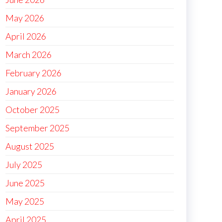
May 2026
April 2026
March 2026
February 2026
January 2026
October 2025
September 2025
August 2025
July 2025
June 2025
May 2025
April 2025