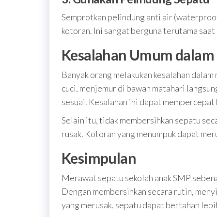
Semprotkan pelindung anti air (waterproof
kotoran. Ini sangat berguna terutama saat
Kesalahan Umum dalam
Banyak orang melakukan kesalahan dalam 
cuci, menjemur di bawah matahari langsu
sesuai. Kesalahan ini dapat mempercepat
Selain itu, tidak membersihkan sepatu sec
rusak. Kotoran yang menumpuk dapat merus
Kesimpulan
Merawat sepatu sekolah anak SMP sebenarny
Dengan membersihkan secara rutin, menyi
yang merusak, sepatu dapat bertahan lebi