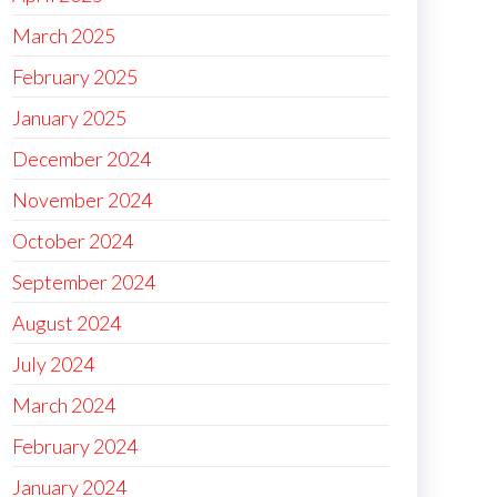
March 2025
February 2025
January 2025
December 2024
November 2024
October 2024
September 2024
August 2024
July 2024
March 2024
February 2024
January 2024