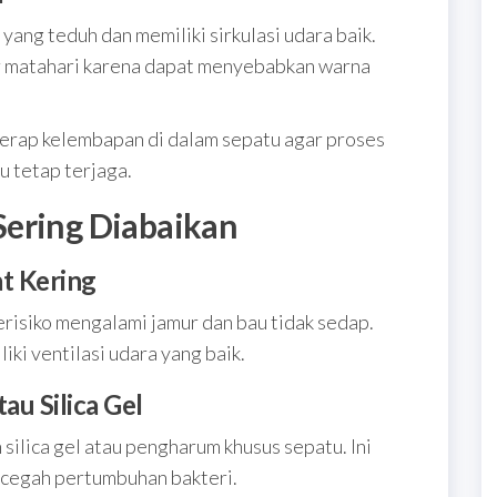
 yang teduh dan memiliki sirkulasi udara baik.
r matahari karena dapat menyebabkan warna
yerap kelembapan di dalam sepatu agar proses
u tetap terjaga.
Sering Diabaikan
t Kering
risiko mengalami jamur dan bau tidak sedap.
iki ventilasi udara yang baik.
u Silica Gel
ilica gel atau pengharum khusus sepatu. Ini
egah pertumbuhan bakteri.