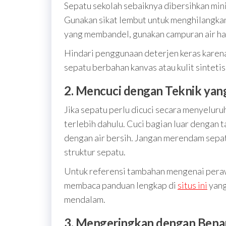
Sepatu sekolah sebaiknya dibersihkan minim
Gunakan sikat lembut untuk menghilangka
yang membandel, gunakan campuran air ha
Hindari penggunaan deterjen keras karena
sepatu berbahan kanvas atau kulit sintetis
2. Mencuci dengan Teknik yan
Jika sepatu perlu dicuci secara menyeluruh
terlebih dahulu. Cuci bagian luar dengan 
dengan air bersih. Jangan merendam sepa
struktur sepatu.
Untuk referensi tambahan mengenai peraw
membaca panduan lengkap di
situs ini
yang
mendalam.
3. Mengeringkan dengan Bena