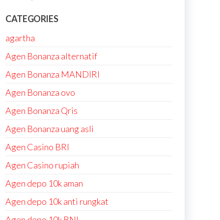
CATEGORIES
agartha
Agen Bonanza alternatif
Agen Bonanza MANDIRI
Agen Bonanza ovo
Agen Bonanza Qris
Agen Bonanza uang asli
Agen Casino BRI
Agen Casino rupiah
Agen depo 10k aman
Agen depo 10k anti rungkat
Agen depo 10k BNI