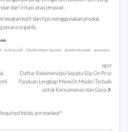
ndar dari iritasi atau jerawat.
erawatan kulit dan tips menggunakan produk
m
secara organik.
udah.
t
kulit sensitif
Micellar Water Garnier
pembersih wajah
perawatan
NEXT
Next
uk
Daftar Rekomendasi Sepatu Slip On Pria:
Post
Demi
Panduan Lengkap Memilih Model Terbaik
untuk Kenyamanan dan Gaya
Required fields are marked
*