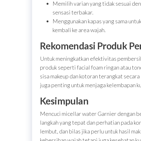
Memilih varian yang tidak sesuai den
sensasi terbakar.
Menggunakan kapas yang sama untuk 
kembali ke area wajah.
Rekomendasi Produk P
Untuk meningkatkan efektivitas pembersi
produk seperti facial foam ringan atau t
sisa makeup dan kotoran terangkat secara 
juga penting untuk menjaga kelembapan ku
Kesimpulan
Mencuci micellar water Garnier dengan 
langkah yang tepat dan perhatian pada kon
lembut, dan bilas jika perlu untuk hasil ma
kebersihan wajah tetapi juga kesehatan ku