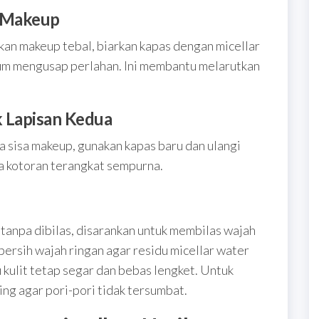
t Makeup
an makeup tebal, biarkan kapas dengan micellar
um mengusap perlahan. Ini membantu melarutkan
k Lapisan Kedua
a sisa makeup, gunakan kapas baru dan ulangi
a kotoran terangkat sempurna.
tanpa dibilas, disarankan untuk membilas wajah
rsih wajah ringan agar residu micellar water
 kulit tetap segar dan bebas lengket. Untuk
ting agar pori-pori tidak tersumbat.