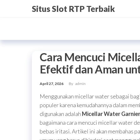
Skip
Situs Slot RTP Terbaik
to
the
content
Cara Mencuci Micell
Efektif dan Aman unt
April 27, 2026
By
admin
Menggunakan micellar water sebagai bagia
populer karena kemudahannya dalam membe
digunakan adalah
Micellar Water Garnie
bagaimana cara mencuci micellar water den
bebas iritasi. Artikel ini akan membahas p