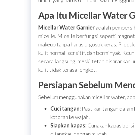
umum yang harus dihindari saat menggunak
Apa Itu Micellar Water G
Micellar Water Garnier
adalah pembersih
micelle. Micelle berfungsi seperti magnet
makeup tanpa harus digosok keras. Produk 
kulit normal, sensitif, dan berminyak. Keu
secara langsung, meski tetap disarankan 
kulit tidak terasa lengket.
Persiapan Sebelum Men
Sebelum menggunakan micellar water, ada
Cuci tangan:
Pastikan tangan dalam 
kotoran ke wajah.
Siapkan kapas:
Gunakan kapas bersih
dijangkau dengan mudah.