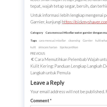
tepat, wajah tetap segar, bersih, dan terhi
Untuk informasi lebih lengkap mengenai p
Garnier, kunjungi
https://pickmyshaver.co
Category
Cara mencuci Micellar water garnier dengan m
Tags
cara mencuci micellar
cleansing
Garnier
kulit seha
kulit
skincare harian
tips kecantikan
Post
Previous
PREVIOUS
Cara Memutihkan Pelembab Wajah unt
navigation
Post
Kulit Kering: Panduan Lengkap Langkah 
Langkah untuk Pemula
Leave a Reply
Your email address will not be published.
Comment
*