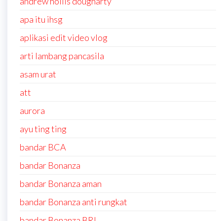
andrew hollis dougharty
apa itu ihsg
aplikasi edit video vlog
arti lambang pancasila
asam urat
att
aurora
ayu ting ting
bandar BCA
bandar Bonanza
bandar Bonanza aman
bandar Bonanza anti rungkat
bandar Bonanza BRI