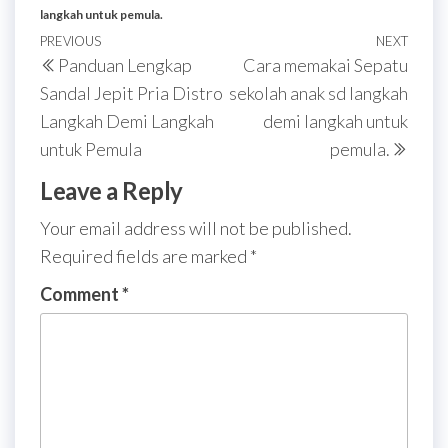
langkah untuk pemula.
Post
Previous
PREVIOUS
NEXT
Next
Panduan Lengkap
Cara memakai Sepatu
navigation
Post
Post
Sandal Jepit Pria Distro
sekolah anak sd langkah
Langkah Demi Langkah
demi langkah untuk
untuk Pemula
pemula.
Leave a Reply
Your email address will not be published.
Required fields are marked
*
Comment
*