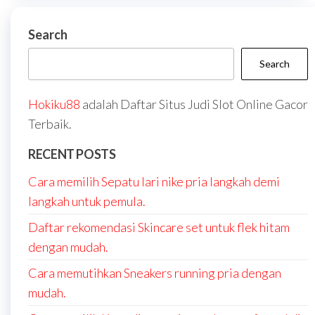
Search
Search
Hokiku88
adalah Daftar Situs Judi Slot Online Gacor
Terbaik.
RECENT POSTS
Cara memilih Sepatu lari nike pria langkah demi
langkah untuk pemula.
Daftar rekomendasi Skincare set untuk flek hitam
dengan mudah.
Cara memutihkan Sneakers running pria dengan
mudah.