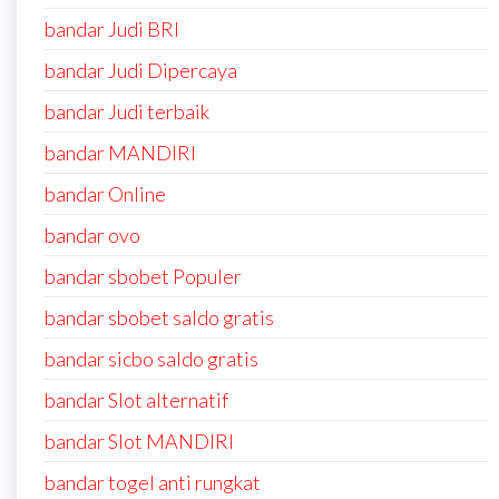
bandar Judi BRI
bandar Judi Dipercaya
bandar Judi terbaik
bandar MANDIRI
bandar Online
bandar ovo
bandar sbobet Populer
bandar sbobet saldo gratis
bandar sicbo saldo gratis
bandar Slot alternatif
bandar Slot MANDIRI
bandar togel anti rungkat