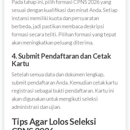
Pada tahap ini, pilih formasi CPNS 2026 yang
sesuai dengan kualifikasi dan minat Anda. Setiap
instansi memiliki kuota dan persyaratan
berbeda, jadi pastikan membaca deskripsi
formasi secara teliti. Pilihan formasi yang tepat
akan meningkatkan peluang diterima.
4. Submit Pendaftaran dan Cetak
Kartu
Setelah semua data dan dokumen lengkap,
submit pendaftaran Anda. Kemudian cetak kartu
registrasi sebagai bukti pendaftaran. Kartu ini
akan digunakan untuk mengikuti seleksi
administrasi dan ujian.
Tips Agar Lolos Seleksi