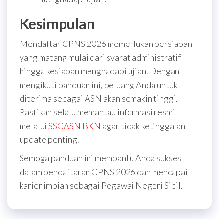
Kesimpulan
Mendaftar CPNS 2026 memerlukan persiapan
yang matang mulai dari syarat administratif
hingga kesiapan menghadapi ujian. Dengan
mengikuti panduan ini, peluang Anda untuk
diterima sebagai ASN akan semakin tinggi.
Pastikan selalu memantau informasi resmi
melalui
SSCASN BKN
agar tidak ketinggalan
update penting.
Semoga panduan ini membantu Anda sukses
dalam pendaftaran CPNS 2026 dan mencapai
karier impian sebagai Pegawai Negeri Sipil.