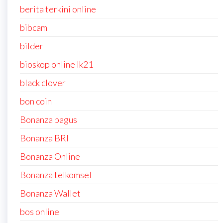
berita terkini online
bibcam
bilder
bioskop online lk21
black clover
bon coin
Bonanza bagus
Bonanza BRI
Bonanza Online
Bonanza telkomsel
Bonanza Wallet
bos online