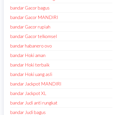
bandar Gacor bagus
bandar Gacor MANDIRI
bandar Gacor rupiah
bandar Gacor telkomsel
bandar habanero ovo
bandar Hoki aman
bandar Hoki terbaik
bandar Hoki uang asli
bandar Jackpot MANDIRI
bandar Jackpot XL
bandar Judi anti rungkat
bandar Judi bagus