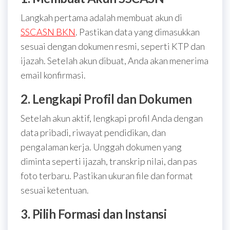
Langkah pertama adalah membuat akun di
SSCASN BKN
. Pastikan data yang dimasukkan
sesuai dengan dokumen resmi, seperti KTP dan
ijazah. Setelah akun dibuat, Anda akan menerima
email konfirmasi.
2. Lengkapi Profil dan Dokumen
Setelah akun aktif, lengkapi profil Anda dengan
data pribadi, riwayat pendidikan, dan
pengalaman kerja. Unggah dokumen yang
diminta seperti ijazah, transkrip nilai, dan pas
foto terbaru. Pastikan ukuran file dan format
sesuai ketentuan.
3. Pilih Formasi dan Instansi