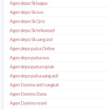
Agen depo 5k bagus
Agen depo 5k ovo
Agen depo 5k Qris
Agen depo 5k telkomsel
Agen depo 5k uang asli
Agen depo pulsa Online
Agen depo pulsa ovo
Agen depo pulsa rupiah
Agen depo pulsa uang asli
Agen Domino anti rungkat
Agen Domino Dana
Agen Domino resmi