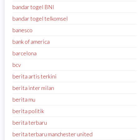
bandar togel BNI
bandar togel telkomsel
banesco
bank of america
barcelona
bcv
berita artis terkini
berita inter milan
berita mu
berita politik
berita terbaru
berita terbaru manchester united