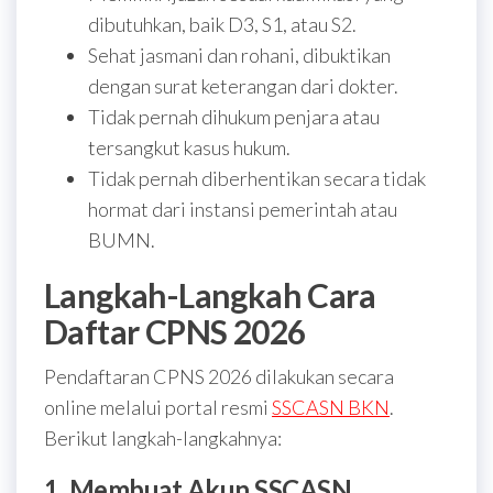
dibutuhkan, baik D3, S1, atau S2.
Sehat jasmani dan rohani, dibuktikan
dengan surat keterangan dari dokter.
Tidak pernah dihukum penjara atau
tersangkut kasus hukum.
Tidak pernah diberhentikan secara tidak
hormat dari instansi pemerintah atau
BUMN.
Langkah-Langkah Cara
Daftar CPNS 2026
Pendaftaran CPNS 2026 dilakukan secara
online melalui portal resmi
SSCASN BKN
.
Berikut langkah-langkahnya:
1. Membuat Akun SSCASN