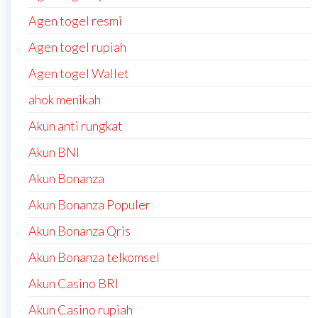
Agen togel resmi
Agen togel rupiah
Agen togel Wallet
ahok menikah
Akun anti rungkat
Akun BNI
Akun Bonanza
Akun Bonanza Populer
Akun Bonanza Qris
Akun Bonanza telkomsel
Akun Casino BRI
Akun Casino rupiah