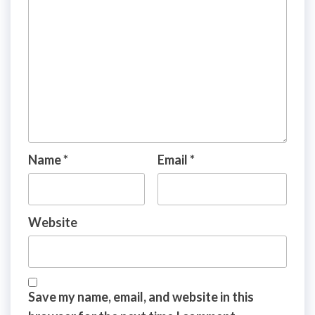
Name
*
Email
*
Website
Save my name, email, and website in this