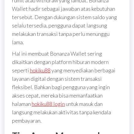
rumit atau withdraw yang lambat. Bonanza
Wallet hadir sebagai jawaban atas kebutuhan
tersebut. Dengan dukungan sistem saldo yang
selalu tersedia, pengguna dapat langsung
melakukan transaksi tanpa perlu menunggu
lama.
Hal ini membuat Bonanza Wallet sering
dikaitkan dengan platform hiburan modern
seperti
hokiku88
yang menyediakan berbagai
layanan digital dengan sistem transaksi
fleksibel. Bahkan bagi pengguna yang ingin
akses cepat, mereka bisa memanfaatkan
halaman
hokiku88 login
untuk masuk dan
langsung melakukan aktivitas tanpa kendala
pembayaran.