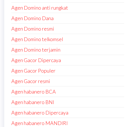
Agen Domino anti rungkat
Agen Domino Dana
Agen Domino resmi
Agen Domino telkomsel
Agen Domino terjamin
Agen Gacor Dipercaya
Agen Gacor Populer
Agen Gacor resmi
Agen habanero BCA
Agen habanero BNI
Agen habanero Dipercaya
Agen habanero MANDIRI