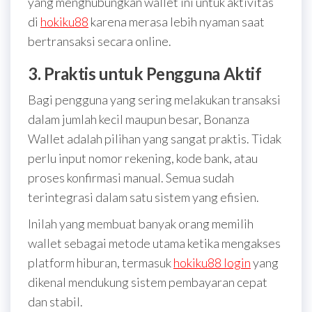
yang menghubungkan wallet ini untuk aktivitas
di
hokiku88
karena merasa lebih nyaman saat
bertransaksi secara online.
3. Praktis untuk Pengguna Aktif
Bagi pengguna yang sering melakukan transaksi
dalam jumlah kecil maupun besar, Bonanza
Wallet adalah pilihan yang sangat praktis. Tidak
perlu input nomor rekening, kode bank, atau
proses konfirmasi manual. Semua sudah
terintegrasi dalam satu sistem yang efisien.
Inilah yang membuat banyak orang memilih
wallet sebagai metode utama ketika mengakses
platform hiburan, termasuk
hokiku88 login
yang
dikenal mendukung sistem pembayaran cepat
dan stabil.