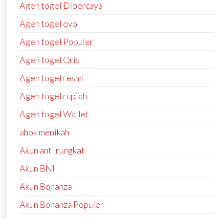
Agen togel Dipercaya
Agen togel ovo
Agen togel Populer
Agen togel Qris
Agen togel resmi
Agen togel rupiah
Agen togel Wallet
ahok menikah
Akun anti rungkat
Akun BNI
Akun Bonanza
Akun Bonanza Populer