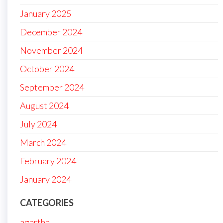
January 2025
December 2024
November 2024
October 2024
September 2024
August 2024
July 2024
March 2024
February 2024
January 2024
CATEGORIES
agartha