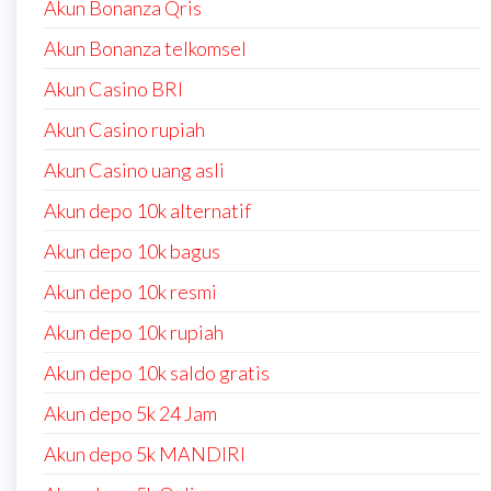
Akun Bonanza Qris
Akun Bonanza telkomsel
Akun Casino BRI
Akun Casino rupiah
Akun Casino uang asli
Akun depo 10k alternatif
Akun depo 10k bagus
Akun depo 10k resmi
Akun depo 10k rupiah
Akun depo 10k saldo gratis
Akun depo 5k 24 Jam
Akun depo 5k MANDIRI