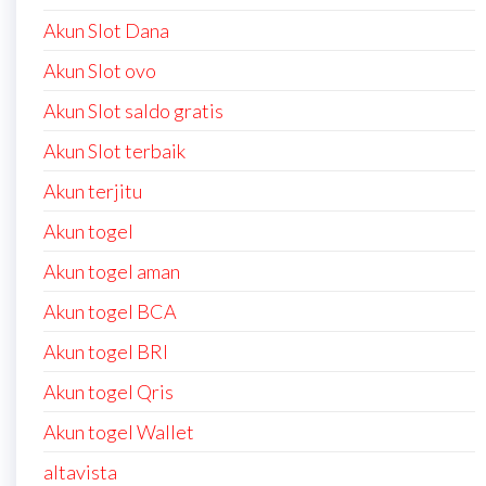
Akun Slot Dana
Akun Slot ovo
Akun Slot saldo gratis
Akun Slot terbaik
Akun terjitu
Akun togel
Akun togel aman
Akun togel BCA
Akun togel BRI
Akun togel Qris
Akun togel Wallet
altavista