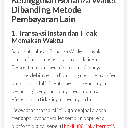
Keunggulan Bonanza Wallet
Dibanding Metode
Pembayaran Lain
1. Transaksi Instan dan Tidak
Memakan Waktu
Salah satu alasan Bonanza Wallet banyak
diminati adalah kecepatan transaksinya.
Deposit maupun penarikan dana biasanya
diproses lebih cepat dibanding metode transfer
bank biasa. Hal ini tentu menjadi keuntungan
besar bagi pengguna yang mengutamakan
efisiensi dan tidak ingin menunggu lama.
Kecepatan transaksi ini juga menjadi alasan
mengapa layanan wallet semakin populer di
platform digital seperti
hokiku88 link alternatif
,