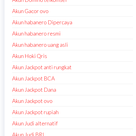
Akun Gacor ovo
Akun habanero Dipercaya
Akun habanero resmi
Akun habanero uang asli
Akun Hoki Qris
Akun Jackpot anti rungkat
Akun Jackpot BCA
Akun Jackpot Dana
Akun Jackpot ovo
Akun Jackpot rupiah
Akun Judi alternatif
Akun Judi BRI