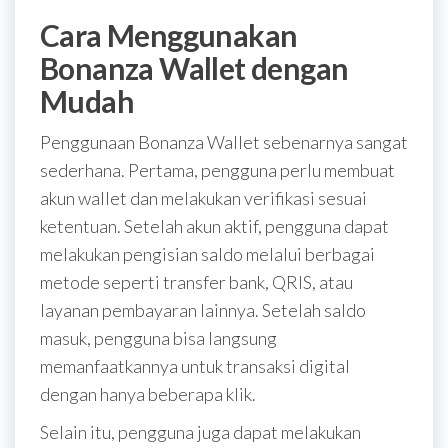
Cara Menggunakan
Bonanza Wallet dengan
Mudah
Penggunaan Bonanza Wallet sebenarnya sangat
sederhana. Pertama, pengguna perlu membuat
akun wallet dan melakukan verifikasi sesuai
ketentuan. Setelah akun aktif, pengguna dapat
melakukan pengisian saldo melalui berbagai
metode seperti transfer bank, QRIS, atau
layanan pembayaran lainnya. Setelah saldo
masuk, pengguna bisa langsung
memanfaatkannya untuk transaksi digital
dengan hanya beberapa klik.
Selain itu, pengguna juga dapat melakukan