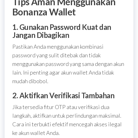
Tips Aman Menggunakan
Bonanza Wallet
1. Gunakan Password Kuat dan
Jangan Dibagikan
Pastikan Anda menggunakan kombinasi
password yang sulit ditebak dan tidak
menggunakan password yang sama dengan akun
lain. Ini penting agar akun wallet Anda tidak
mudah dibobol.
2. Aktifkan Verifikasi Tambahan
Jika tersedia fitur OTP atau verifikasi dua
langkah, aktifkan untuk perlindungan maksimal.
Cara ini terbukti efektif mencegah akses ilegal
ke akun wallet Anda.