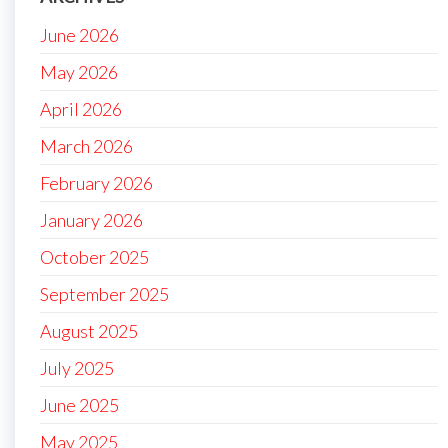
June 2026
May 2026
April 2026
March 2026
February 2026
January 2026
October 2025
September 2025
August 2025
July 2025
June 2025
May 2025