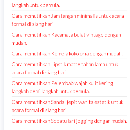
langkah untuk pemula.
Cara memutihkan Jam tangan minimalis untuk acara
formal di siang hari
Cara memutihkan Kacamata bulat vintage dengan
mudah.
Cara memutihkan Kemeja koko pria dengan mudah.
Cara memutihkan Lipstik matte tahan lama untuk
acara formal di siang hari
Cara memutihkan Pelembab wajah kulit kering
langkah demi langkah untuk pemula.
Cara memutihkan Sandal jepit wanita estetik untuk
acara formal di siang hari
Cara memutihkan Sepatu lari jogging dengan mudah.