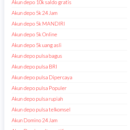
Akun depo 10k saldo gratis
Akun depo 5k 24 Jam
Akun depo 5k MANDIRI
Akun depo 5k Online
Akun depo 5k uang asli
Akun depo pulsa bagus
Akun depo pulsa BRI
Akun depo pulsa Dipercaya
Akun depo pulsa Populer
Akun depo pulsa rupiah
Akun depo pulsa telkomsel
Akun Domino 24 Jam