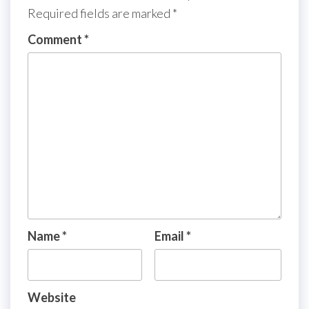
Required fields are marked
*
Comment
*
Name
*
Email
*
Website