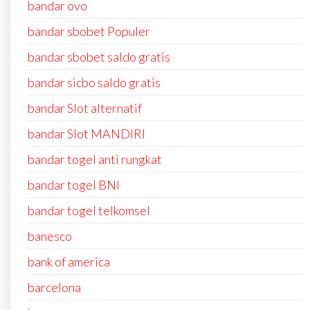
bandar ovo
bandar sbobet Populer
bandar sbobet saldo gratis
bandar sicbo saldo gratis
bandar Slot alternatif
bandar Slot MANDIRI
bandar togel anti rungkat
bandar togel BNI
bandar togel telkomsel
banesco
bank of america
barcelona