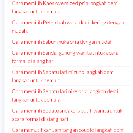
Cara memilih Kaos oversized pria langkah demi
langkah untuk pemula.
Cara memilih Pelembab wajah kulit kering dengan
mudah.
Cara memilih Sabun muka pria dengan mudah.
Cara memilih Sandal gunung wanita untuk acara
formal di siang hari
Cara memilih Sepatu lari mizuno langkah demi
langkah untuk pemula.
Cara memilih Sepatu lari nike pria langkah demi
langkah untuk pemula.
Cara memilih Sepatu sneakers putih wanita untuk
acara formal di siang hari
Cara memutihkan Jam tangan couple langkah demi