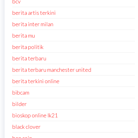
bcv
berita artis terkini
berita inter milan
berita mu
berita politik
berita terbaru
berita terbaru manchester united
berita terkini online
bibcam
bilder
bioskop online lk21
black clover