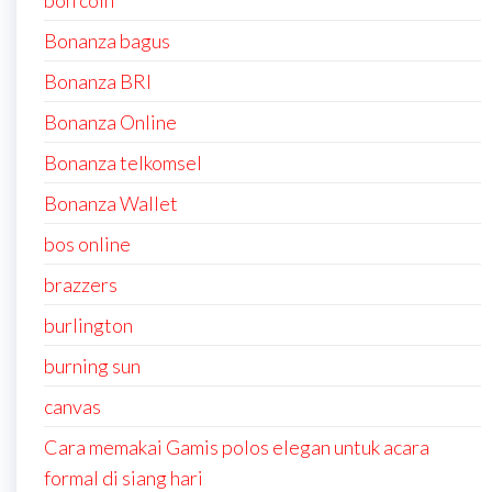
bon coin
Bonanza bagus
Bonanza BRI
Bonanza Online
Bonanza telkomsel
Bonanza Wallet
bos online
brazzers
burlington
burning sun
canvas
Cara memakai Gamis polos elegan untuk acara
formal di siang hari