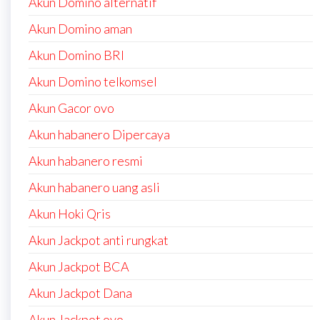
Akun Domino alternatif
Akun Domino aman
Akun Domino BRI
Akun Domino telkomsel
Akun Gacor ovo
Akun habanero Dipercaya
Akun habanero resmi
Akun habanero uang asli
Akun Hoki Qris
Akun Jackpot anti rungkat
Akun Jackpot BCA
Akun Jackpot Dana
Akun Jackpot ovo