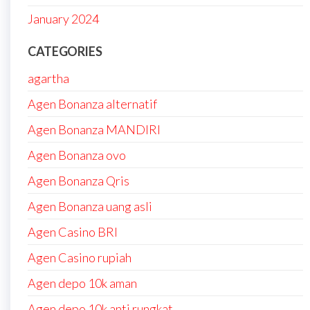
January 2024
CATEGORIES
agartha
Agen Bonanza alternatif
Agen Bonanza MANDIRI
Agen Bonanza ovo
Agen Bonanza Qris
Agen Bonanza uang asli
Agen Casino BRI
Agen Casino rupiah
Agen depo 10k aman
Agen depo 10k anti rungkat