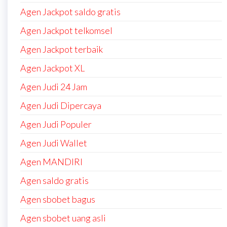
Agen Jackpot saldo gratis
Agen Jackpot telkomsel
Agen Jackpot terbaik
Agen Jackpot XL
Agen Judi 24 Jam
Agen Judi Dipercaya
Agen Judi Populer
Agen Judi Wallet
Agen MANDIRI
Agen saldo gratis
Agen sbobet bagus
Agen sbobet uang asli