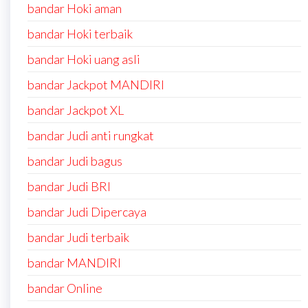
bandar Hoki aman
bandar Hoki terbaik
bandar Hoki uang asli
bandar Jackpot MANDIRI
bandar Jackpot XL
bandar Judi anti rungkat
bandar Judi bagus
bandar Judi BRI
bandar Judi Dipercaya
bandar Judi terbaik
bandar MANDIRI
bandar Online