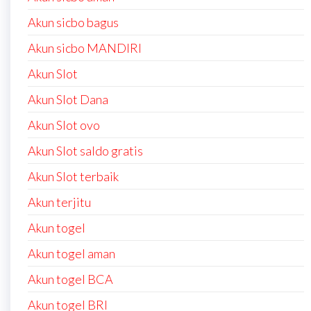
Akun sicbo bagus
Akun sicbo MANDIRI
Akun Slot
Akun Slot Dana
Akun Slot ovo
Akun Slot saldo gratis
Akun Slot terbaik
Akun terjitu
Akun togel
Akun togel aman
Akun togel BCA
Akun togel BRI