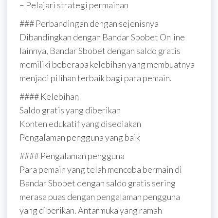
– Pelajari strategi permainan
### Perbandingan dengan sejenisnya
Dibandingkan dengan Bandar Sbobet Online
lainnya, Bandar Sbobet dengan saldo gratis
memiliki beberapa kelebihan yang membuatnya
menjadi pilihan terbaik bagi para pemain.
#### Kelebihan
Saldo gratis yang diberikan
Konten edukatif yang disediakan
Pengalaman pengguna yang baik
#### Pengalaman pengguna
Para pemain yang telah mencoba bermain di
Bandar Sbobet dengan saldo gratis sering
merasa puas dengan pengalaman pengguna
yang diberikan. Antarmuka yang ramah