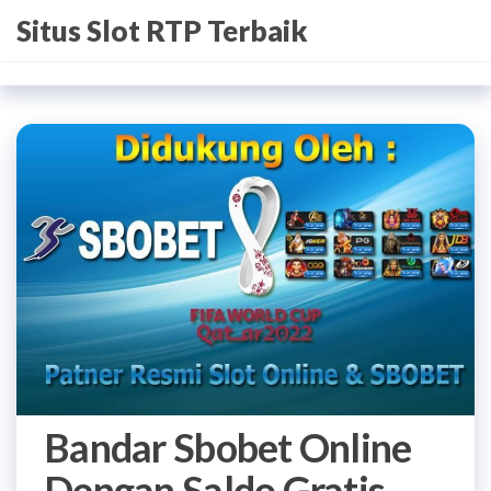
Skip
Situs Slot RTP Terbaik
to
the
content
Bandar Sbobet Online
Dengan Saldo Gratis