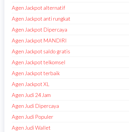
Agen Jackpot alternatif
Agen Jackpot anti rungkat
Agen Jackpot Dipercaya
Agen Jackpot MANDIRI
Agen Jackpot saldo gratis
Agen Jackpot telkomsel
Agen Jackpot terbaik
Agen Jackpot XL
Agen Judi 24 Jam
Agen Judi Dipercaya
Agen Judi Populer
Agen Judi Wallet