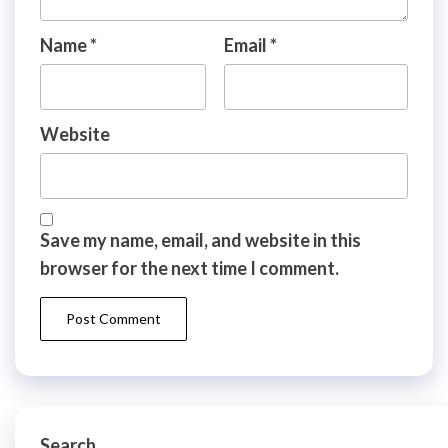
Name
*
Email
*
Website
Save my name, email, and website in this
browser for the next time I comment.
Search