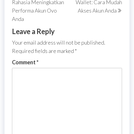
Rahasia Meningkatkan
Wallet: Cara Mudah
Performa Akun Ovo
Akses Akun Anda
Anda
Leave a Reply
Your email address will not be published.
Required fields are marked
*
Comment
*