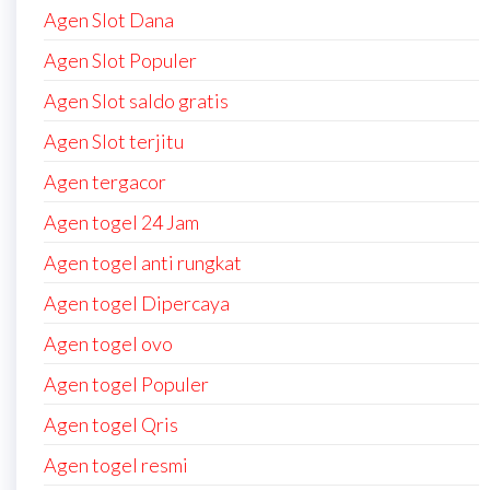
Agen Slot Dana
Agen Slot Populer
Agen Slot saldo gratis
Agen Slot terjitu
Agen tergacor
Agen togel 24 Jam
Agen togel anti rungkat
Agen togel Dipercaya
Agen togel ovo
Agen togel Populer
Agen togel Qris
Agen togel resmi