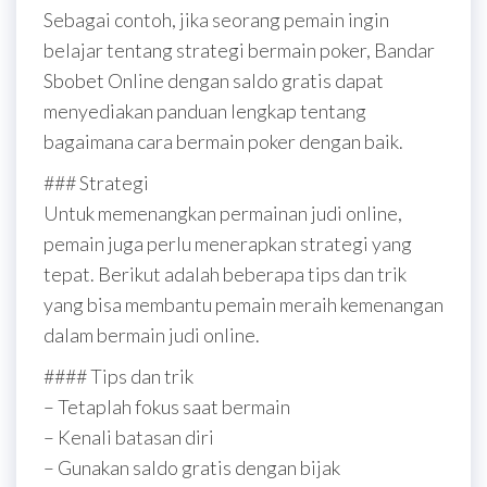
Sebagai contoh, jika seorang pemain ingin
belajar tentang strategi bermain poker, Bandar
Sbobet Online dengan saldo gratis dapat
menyediakan panduan lengkap tentang
bagaimana cara bermain poker dengan baik.
### Strategi
Untuk memenangkan permainan judi online,
pemain juga perlu menerapkan strategi yang
tepat. Berikut adalah beberapa tips dan trik
yang bisa membantu pemain meraih kemenangan
dalam bermain judi online.
#### Tips dan trik
– Tetaplah fokus saat bermain
– Kenali batasan diri
– Gunakan saldo gratis dengan bijak