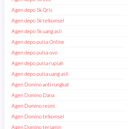
Agen depo 5k Qris
Agen depo 5k telkomsel
Agen depo 5k uang asli
Agen depo pulsa Online
Agen depo pulsa ovo
Agen depo pulsa rupiah
Agen depo pulsa uang asli
Agen Domino anti rungkat
Agen Domino Dana
Agen Domino resmi
Agen Domino telkomsel
Agen Domino terjamin