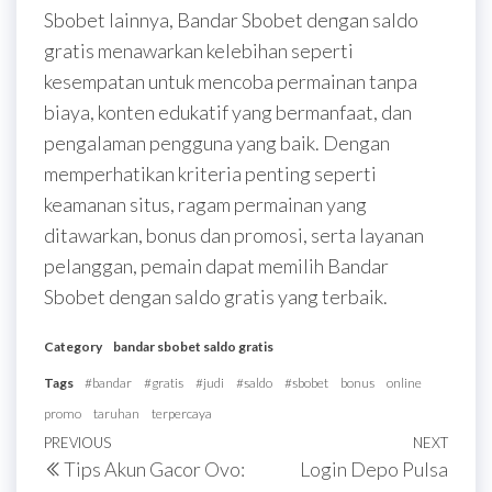
Sbobet lainnya, Bandar Sbobet dengan saldo
gratis menawarkan kelebihan seperti
kesempatan untuk mencoba permainan tanpa
biaya, konten edukatif yang bermanfaat, dan
pengalaman pengguna yang baik. Dengan
memperhatikan kriteria penting seperti
keamanan situs, ragam permainan yang
ditawarkan, bonus dan promosi, serta layanan
pelanggan, pemain dapat memilih Bandar
Sbobet dengan saldo gratis yang terbaik.
Category
bandar sbobet saldo gratis
Tags
#bandar
#gratis
#judi
#saldo
#sbobet
bonus
online
promo
taruhan
terpercaya
Post
Previous
PREVIOUS
NEXT
Next
Tips Akun Gacor Ovo:
Login Depo Pulsa
navigation
Post
Post