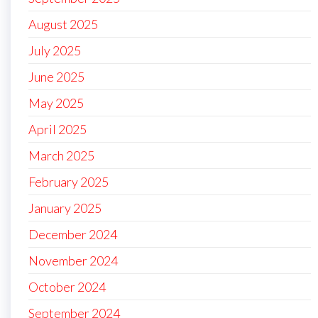
August 2025
July 2025
June 2025
May 2025
April 2025
March 2025
February 2025
January 2025
December 2024
November 2024
October 2024
September 2024