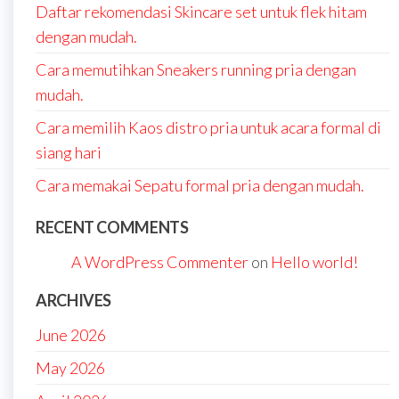
Daftar rekomendasi Skincare set untuk flek hitam
dengan mudah.
Cara memutihkan Sneakers running pria dengan
mudah.
Cara memilih Kaos distro pria untuk acara formal di
siang hari
Cara memakai Sepatu formal pria dengan mudah.
RECENT COMMENTS
A WordPress Commenter
on
Hello world!
ARCHIVES
June 2026
May 2026