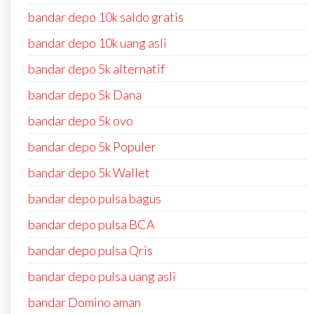
bandar depo 10k saldo gratis
bandar depo 10k uang asli
bandar depo 5k alternatif
bandar depo 5k Dana
bandar depo 5k ovo
bandar depo 5k Populer
bandar depo 5k Wallet
bandar depo pulsa bagus
bandar depo pulsa BCA
bandar depo pulsa Qris
bandar depo pulsa uang asli
bandar Domino aman