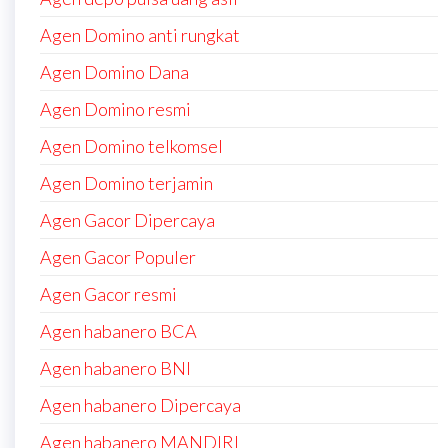
Agen Domino anti rungkat
Agen Domino Dana
Agen Domino resmi
Agen Domino telkomsel
Agen Domino terjamin
Agen Gacor Dipercaya
Agen Gacor Populer
Agen Gacor resmi
Agen habanero BCA
Agen habanero BNI
Agen habanero Dipercaya
Agen habanero MANDIRI