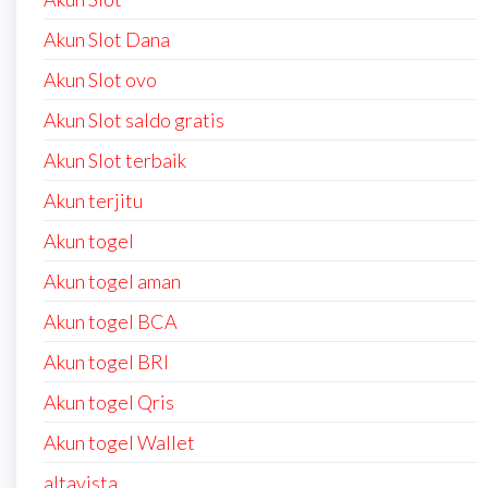
Akun Slot Dana
Akun Slot ovo
Akun Slot saldo gratis
Akun Slot terbaik
Akun terjitu
Akun togel
Akun togel aman
Akun togel BCA
Akun togel BRI
Akun togel Qris
Akun togel Wallet
altavista