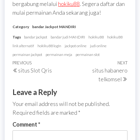
bergabung melalui
hokiku88
. Segera daftar dan
mulai permainan Anda sekarang juga!
Category
bandar Jackpot MANDIRI
Tags
bandar jackpot
bandar judi MANDIRI
hokiku88
hokiku88
link alternatif
hokiku88 login
jackpot online
judi online
permainan jackpot
permainan meja
permainan slot
Post
Previous
PREVIOUS
NEXT
Next
situs Slot Qris
situs habanero
navigation
Post
Post
telkomsel
Leave a Reply
Your email address will not be published.
Required fields are marked
*
Comment
*