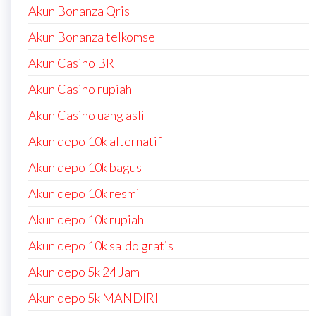
Akun Bonanza Qris
Akun Bonanza telkomsel
Akun Casino BRI
Akun Casino rupiah
Akun Casino uang asli
Akun depo 10k alternatif
Akun depo 10k bagus
Akun depo 10k resmi
Akun depo 10k rupiah
Akun depo 10k saldo gratis
Akun depo 5k 24 Jam
Akun depo 5k MANDIRI