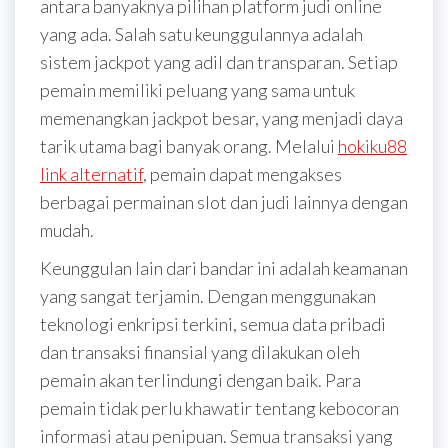
antara banyaknya pilihan platform judi online
yang ada. Salah satu keunggulannya adalah
sistem jackpot yang adil dan transparan. Setiap
pemain memiliki peluang yang sama untuk
memenangkan jackpot besar, yang menjadi daya
tarik utama bagi banyak orang. Melalui
hokiku88
link alternatif
, pemain dapat mengakses
berbagai permainan slot dan judi lainnya dengan
mudah.
Keunggulan lain dari bandar ini adalah keamanan
yang sangat terjamin. Dengan menggunakan
teknologi enkripsi terkini, semua data pribadi
dan transaksi finansial yang dilakukan oleh
pemain akan terlindungi dengan baik. Para
pemain tidak perlu khawatir tentang kebocoran
informasi atau penipuan. Semua transaksi yang