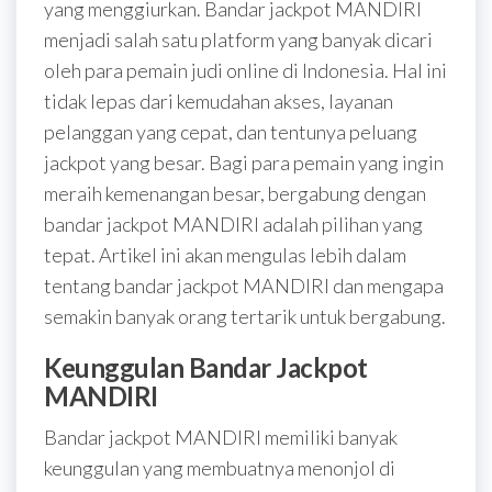
yang menggiurkan. Bandar jackpot MANDIRI
menjadi salah satu platform yang banyak dicari
oleh para pemain judi online di Indonesia. Hal ini
tidak lepas dari kemudahan akses, layanan
pelanggan yang cepat, dan tentunya peluang
jackpot yang besar. Bagi para pemain yang ingin
meraih kemenangan besar, bergabung dengan
bandar jackpot MANDIRI adalah pilihan yang
tepat. Artikel ini akan mengulas lebih dalam
tentang bandar jackpot MANDIRI dan mengapa
semakin banyak orang tertarik untuk bergabung.
Keunggulan Bandar Jackpot
MANDIRI
Bandar jackpot MANDIRI memiliki banyak
keunggulan yang membuatnya menonjol di