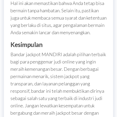
Hal ini akan memastikan bahwa Anda tetap bisa
bermain tanpa hambatan. Selain itu, pastikan
juga untuk membaca semua syarat dan ketentuan
yang berlaku di situs, agar pengalaman bermain
Anda semakin lancar dan menyenangkan.
Kesimpulan
Bandar jackpot MANDIRI adalah pilihan terbaik
bagi para penggemar judi online yang ingin
meraih kemenangan besar. Dengan berbagai
permainan menarik, sistem jackpot yang
transparan, dan layanan pelanggan yang
responsif, bandar ini telah membuktikan dirinya
sebagai salah satu yang terbaik di industri judi
online. Jangan lewatkan kesempatan untuk
bergabung dan meraih jackpot besar dengan