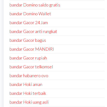
bandar Domino saldo gratis
bandar Domino Wallet
bandar Gacor 24 Jam
bandar Gacor anti rungkat
bandar Gacor bagus
bandar Gacor MANDIRI
bandar Gacor rupiah
bandar Gacor telkomsel
bandar habanero ovo
bandar Hoki aman
bandar Hoki terbaik
bandar Hoki uang asli