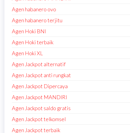
Agen habanero ovo
Agen habanero terjitu
Agen Hoki BNI
Agen Hoki terbaik
Agen Hoki XL
Agen Jackpot alternatif
Agen Jackpot anti rungkat
Agen Jackpot Dipercaya
Agen Jackpot MANDIRI
Agen Jackpot saldo gratis
Agen Jackpot telkomsel
Agen Jackpot terbaik