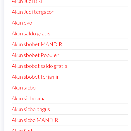
Akun Judi BRI
Akun Judi tergacor
Akun ovo
Akun saldo gratis
Akun sbobet MANDIRI
Akun sbobet Populer
Akun sbobet saldo gratis
Akun sbobet terjamin
Akun sicbo
Akun sicbo aman
Akun sicbo bagus
Akun sicbo MANDIRI
Akun Slot