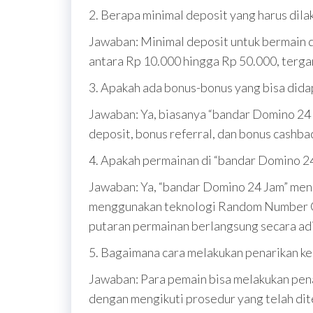
2. Berapa minimal deposit yang harus dil
Jawaban: Minimal deposit untuk bermain d
antara Rp 10.000 hingga Rp 50.000, tergan
3. Apakah ada bonus-bonus yang bisa dida
Jawaban: Ya, biasanya “bandar Domino 24
deposit, bonus referral, dan bonus cashb
4. Apakah permainan di “bandar Domino 24 
Jawaban: Ya, “bandar Domino 24 Jam” men
menggunakan teknologi Random Number G
putaran permainan berlangsung secara adi
5. Bagaimana cara melakukan penarikan k
Jawaban: Para pemain bisa melakukan pen
dengan mengikuti prosedur yang telah dite