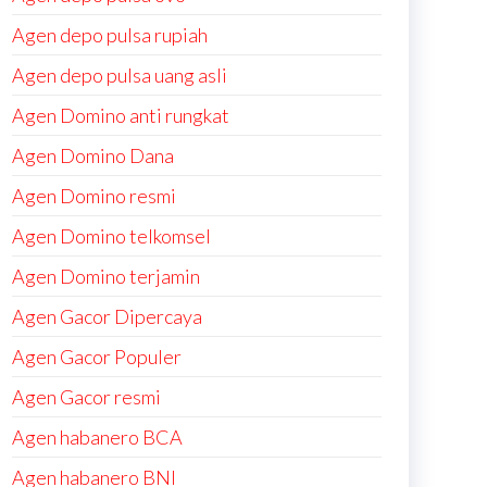
Agen depo pulsa rupiah
Agen depo pulsa uang asli
Agen Domino anti rungkat
Agen Domino Dana
Agen Domino resmi
Agen Domino telkomsel
Agen Domino terjamin
Agen Gacor Dipercaya
Agen Gacor Populer
Agen Gacor resmi
Agen habanero BCA
Agen habanero BNI