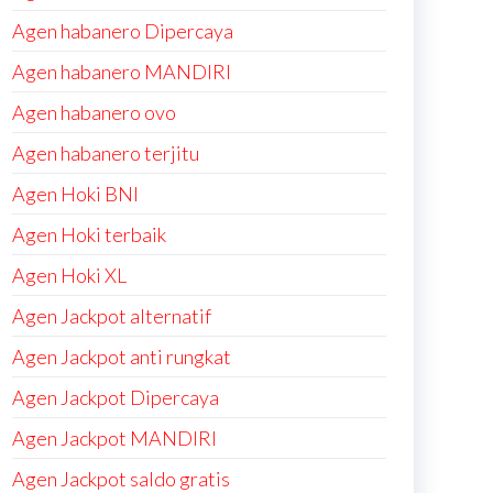
Agen habanero Dipercaya
Agen habanero MANDIRI
Agen habanero ovo
Agen habanero terjitu
Agen Hoki BNI
Agen Hoki terbaik
Agen Hoki XL
Agen Jackpot alternatif
Agen Jackpot anti rungkat
Agen Jackpot Dipercaya
Agen Jackpot MANDIRI
Agen Jackpot saldo gratis