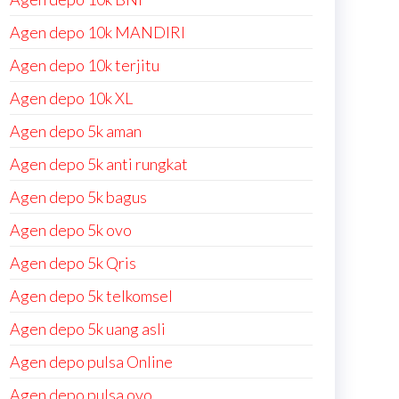
Agen depo 10k MANDIRI
Agen depo 10k terjitu
Agen depo 10k XL
Agen depo 5k aman
Agen depo 5k anti rungkat
Agen depo 5k bagus
Agen depo 5k ovo
Agen depo 5k Qris
Agen depo 5k telkomsel
Agen depo 5k uang asli
Agen depo pulsa Online
Agen depo pulsa ovo