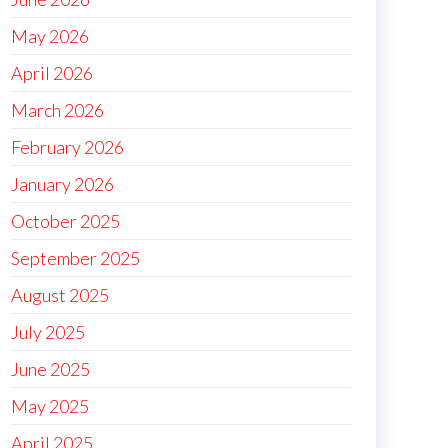
May 2026
April 2026
March 2026
February 2026
January 2026
October 2025
September 2025
August 2025
July 2025
June 2025
May 2025
April 2025