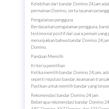
Kelebihan dari bandar Domino 24 jam adal
permainan Domino, serta layanan pelangg
Pengalaman pengguna
Berdasarkan pengalaman pengguna, banda
testimonial positif dari para pemain yang 
menunjukkan bahwa bandar Domino 24 jam 
Domino.
Panduan Memilih
Kriteria pemilihan
Ketika memilih bandar Domino 24 jam, ada
seperti reputasi bandar, keamanan transak
Pastikan untuk memilih bandar yang terper
Rekomendasi bandar Domino 24 jam
Beberapa rekomendasi bandar Domino 24 j
ABC Domino, XYZ Domino, dan 123 Domino