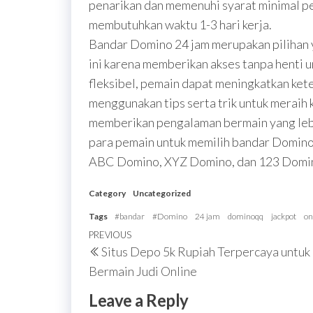
penarikan dan memenuhi syarat minimal pe
membutuhkan waktu 1-3 hari kerja.
Bandar Domino 24 jam merupakan pilihan 
ini karena memberikan akses tanpa henti 
fleksibel, pemain dapat meningkatkan ket
menggunakan tips serta trik untuk meraih
memberikan pengalaman bermain yang leb
para pemain untuk memilih bandar Domino 
ABC Domino, XYZ Domino, dan 123 Domi
Category
Uncategorized
Tags
#bandar
#Domino
24 jam
dominoqq
jackpot
on
Post
Previous
PREVIOUS
Situs Depo 5k Rupiah Terpercaya untuk
navigation
Post
Bermain Judi Online
Leave a Reply