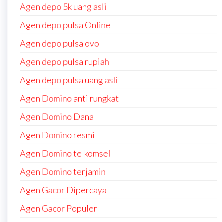
Agen depo 5k uang asli
Agen depo pulsa Online
Agen depo pulsa ovo
Agen depo pulsa rupiah
Agen depo pulsa uang asli
Agen Domino anti rungkat
Agen Domino Dana
Agen Domino resmi
Agen Domino telkomsel
Agen Domino terjamin
Agen Gacor Dipercaya
Agen Gacor Populer