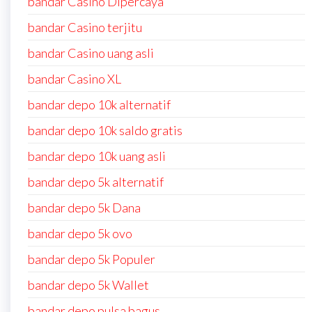
bandar Casino Dipercaya
bandar Casino terjitu
bandar Casino uang asli
bandar Casino XL
bandar depo 10k alternatif
bandar depo 10k saldo gratis
bandar depo 10k uang asli
bandar depo 5k alternatif
bandar depo 5k Dana
bandar depo 5k ovo
bandar depo 5k Populer
bandar depo 5k Wallet
bandar depo pulsa bagus