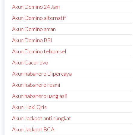
Akun Domino 24 Jam
Akun Domino alternatif
Akun Domino aman
Akun Domino BRI
Akun Domino telkomsel
Akun Gacor ovo
Akun habanero Dipercaya
Akun habanero resmi
Akun habanero uang asli
Akun Hoki Qris
Akun Jackpot anti rungkat
Akun Jackpot BCA