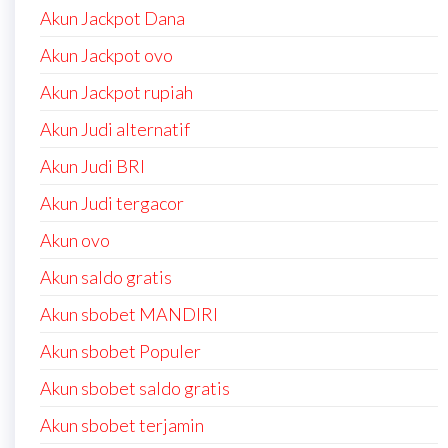
Akun Jackpot Dana
Akun Jackpot ovo
Akun Jackpot rupiah
Akun Judi alternatif
Akun Judi BRI
Akun Judi tergacor
Akun ovo
Akun saldo gratis
Akun sbobet MANDIRI
Akun sbobet Populer
Akun sbobet saldo gratis
Akun sbobet terjamin