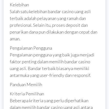
Kelebihan
Salah satu kelebihan bandar casino uang asli
terbaik adalah pelayanan yang ramah dan
profesional. Selain itu, proses deposit dan
penarikan dana pun dilakukan dengan cepat dan
aman.
Pengalaman Pengguna
Pengalaman pengguna yang baik juga menjadi
faktor penting dalam memilih bandar casino
uang asli. Bandar terbaik biasanya memiliki
antarmuka yang user-friendly dan responsif.
Panduan Memilih
Kriteria Pemilihan
Beberapa kriteria yang perlu diperhatikan
dalam memilih bandar casino uang asli antara