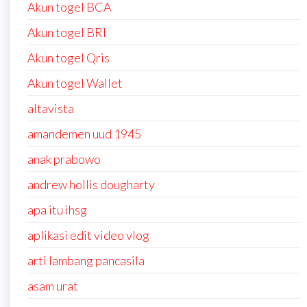
Akun togel BCA
Akun togel BRI
Akun togel Qris
Akun togel Wallet
altavista
amandemen uud 1945
anak prabowo
andrew hollis dougharty
apa itu ihsg
aplikasi edit video vlog
arti lambang pancasila
asam urat