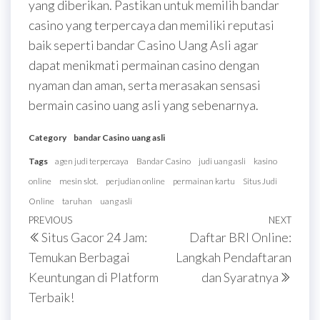
yang diberikan. Pastikan untuk memilih bandar
casino yang terpercaya dan memiliki reputasi
baik seperti bandar Casino Uang Asli agar
dapat menikmati permainan casino dengan
nyaman dan aman, serta merasakan sensasi
bermain casino uang asli yang sebenarnya.
Category
bandar Casino uang asli
Tags
agen judi terpercaya
Bandar Casino
judi uang asli
kasino
online
mesin slot.
perjudian online
permainan kartu
Situs Judi
Online
taruhan
uang asli
Post
Previous
PREVIOUS
NEXT
Next
Situs Gacor 24 Jam:
Daftar BRI Online:
navigation
Post
Post
Temukan Berbagai
Langkah Pendaftaran
Keuntungan di Platform
dan Syaratnya
Terbaik!