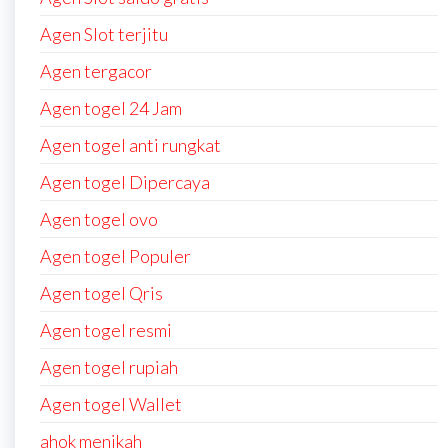
Agen Slot terjitu
Agen tergacor
Agen togel 24 Jam
Agen togel anti rungkat
Agen togel Dipercaya
Agen togel ovo
Agen togel Populer
Agen togel Qris
Agen togel resmi
Agen togel rupiah
Agen togel Wallet
ahok menikah