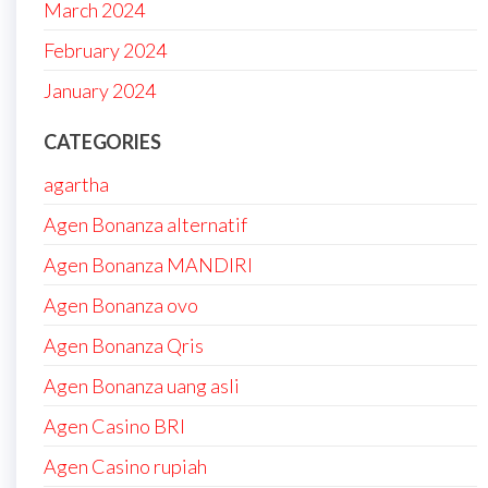
March 2024
February 2024
January 2024
CATEGORIES
agartha
Agen Bonanza alternatif
Agen Bonanza MANDIRI
Agen Bonanza ovo
Agen Bonanza Qris
Agen Bonanza uang asli
Agen Casino BRI
Agen Casino rupiah