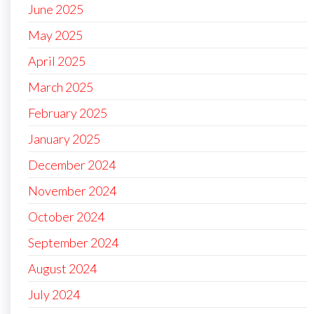
June 2025
May 2025
April 2025
March 2025
February 2025
January 2025
December 2024
November 2024
October 2024
September 2024
August 2024
July 2024