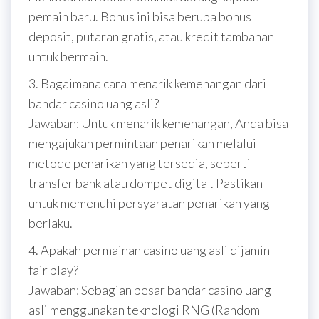
pemain baru. Bonus ini bisa berupa bonus
deposit, putaran gratis, atau kredit tambahan
untuk bermain.
3. Bagaimana cara menarik kemenangan dari
bandar casino uang asli?
Jawaban: Untuk menarik kemenangan, Anda bisa
mengajukan permintaan penarikan melalui
metode penarikan yang tersedia, seperti
transfer bank atau dompet digital. Pastikan
untuk memenuhi persyaratan penarikan yang
berlaku.
4. Apakah permainan casino uang asli dijamin
fair play?
Jawaban: Sebagian besar bandar casino uang
asli menggunakan teknologi RNG (Random