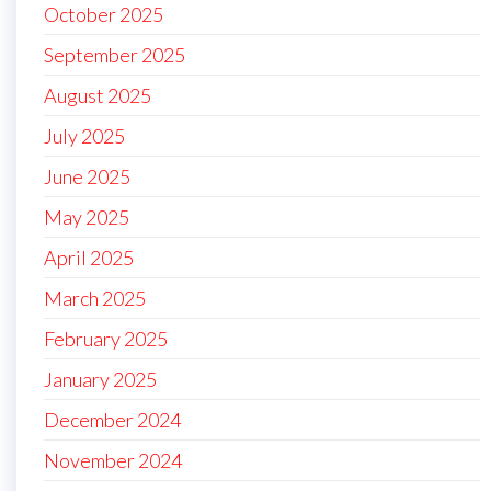
October 2025
September 2025
August 2025
July 2025
June 2025
May 2025
April 2025
March 2025
February 2025
January 2025
December 2024
November 2024