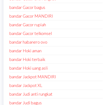
bandar Gacor bagus
bandar Gacor MANDIRI
bandar Gacor rupiah
bandar Gacor telkomsel
bandar habanero ovo
bandar Hoki aman
bandar Hoki terbaik
bandar Hoki uang asli
bandar Jackpot MANDIRI
bandar Jackpot XL
bandar Judi anti rungkat
bandar Judi bagus