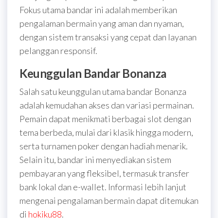
Fokus utama bandar ini adalah memberikan
pengalaman bermain yang aman dan nyaman,
dengan sistem transaksi yang cepat dan layanan
pelanggan responsif.
Keunggulan Bandar Bonanza
Salah satu keunggulan utama bandar Bonanza
adalah kemudahan akses dan variasi permainan.
Pemain dapat menikmati berbagai slot dengan
tema berbeda, mulai dari klasik hingga modern,
serta turnamen poker dengan hadiah menarik.
Selain itu, bandar ini menyediakan sistem
pembayaran yang fleksibel, termasuk transfer
bank lokal dan e-wallet. Informasi lebih lanjut
mengenai pengalaman bermain dapat ditemukan
di
hokiku88
.