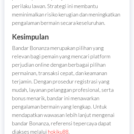
perilaku lawan. Strategi ini membantu
meminimalkan risiko kerugian dan meningkatkan
pengalaman bermain secara keseluruhan.
Kesimpulan
Bandar Bonanza merupakan pilihan yang
relevan bagi pemain yang mencari platform
perjudian online dengan berbagai pilihan
permainan, transaksi cepat, dan keamanan
terjamin. Dengan prosedur registrasi yang
mudah, layanan pelanggan profesional, serta
bonus menarik, bandar ini menawarkan
pengalaman bermain yang lengkap. Untuk
mendapatkan wawasan lebih lanjut mengenai
bandar Bonanza, referensi tepercaya dapat
diakses melalui
hokiku88
.