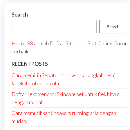
Search
Search
Hokiku88
adalah Daftar Situs Judi Slot Online Gacor
Terbaik.
RECENT POSTS
Cara memilih Sepatu lari nike pria langkah demi
langkah untuk pemula.
Daftar rekomendasi Skincare set untuk flek hitam
dengan mudah.
Cara memutihkan Sneakers running pria dengan
mudah.