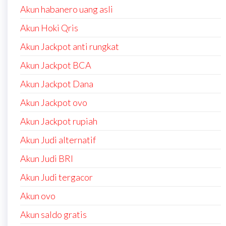
Akun habanero uang asli
Akun Hoki Qris
Akun Jackpot anti rungkat
Akun Jackpot BCA
Akun Jackpot Dana
Akun Jackpot ovo
Akun Jackpot rupiah
Akun Judi alternatif
Akun Judi BRI
Akun Judi tergacor
Akun ovo
Akun saldo gratis