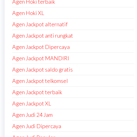
Agen Hoki terbaik
Agen Hoki XL
Agen Jackpot alternatif
Agen Jackpot anti rungkat
Agen Jackpot Dipercaya
Agen Jackpot MANDIRI
Agen Jackpot saldo gratis
Agen Jackpot telkomsel
Agen Jackpot terbaik
Agen Jackpot XL
Agen Judi 24 Jam
Agen Judi Dipercaya