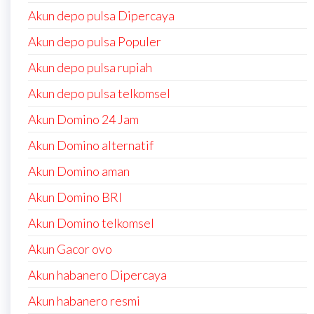
Akun depo pulsa Dipercaya
Akun depo pulsa Populer
Akun depo pulsa rupiah
Akun depo pulsa telkomsel
Akun Domino 24 Jam
Akun Domino alternatif
Akun Domino aman
Akun Domino BRI
Akun Domino telkomsel
Akun Gacor ovo
Akun habanero Dipercaya
Akun habanero resmi