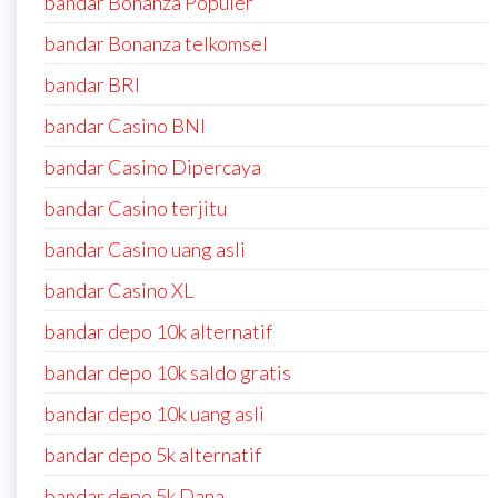
bandar Bonanza Populer
bandar Bonanza telkomsel
bandar BRI
bandar Casino BNI
bandar Casino Dipercaya
bandar Casino terjitu
bandar Casino uang asli
bandar Casino XL
bandar depo 10k alternatif
bandar depo 10k saldo gratis
bandar depo 10k uang asli
bandar depo 5k alternatif
bandar depo 5k Dana