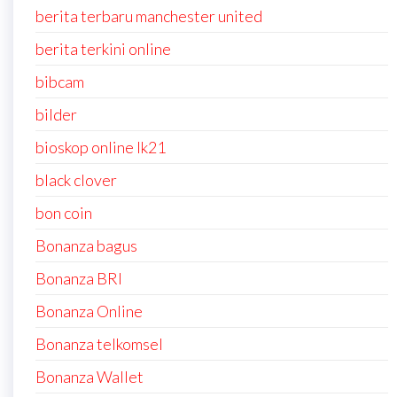
berita terbaru manchester united
berita terkini online
bibcam
bilder
bioskop online lk21
black clover
bon coin
Bonanza bagus
Bonanza BRI
Bonanza Online
Bonanza telkomsel
Bonanza Wallet