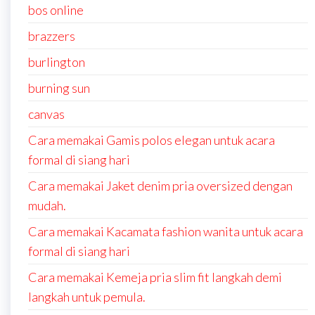
bos online
brazzers
burlington
burning sun
canvas
Cara memakai Gamis polos elegan untuk acara
formal di siang hari
Cara memakai Jaket denim pria oversized dengan
mudah.
Cara memakai Kacamata fashion wanita untuk acara
formal di siang hari
Cara memakai Kemeja pria slim fit langkah demi
langkah untuk pemula.