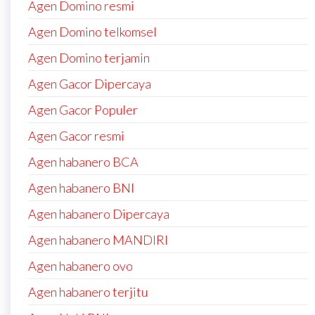
Agen Domino resmi
Agen Domino telkomsel
Agen Domino terjamin
Agen Gacor Dipercaya
Agen Gacor Populer
Agen Gacor resmi
Agen habanero BCA
Agen habanero BNI
Agen habanero Dipercaya
Agen habanero MANDIRI
Agen habanero ovo
Agen habanero terjitu