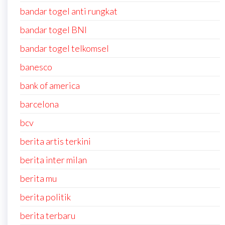
bandar togel anti rungkat
bandar togel BNI
bandar togel telkomsel
banesco
bank of america
barcelona
bcv
berita artis terkini
berita inter milan
berita mu
berita politik
berita terbaru