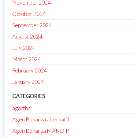
November 2024
October 2024
September 2024
August 2024
July 2024
March 2024
February 2024
January 2024
CATEGORIES
agartha
Agen Bonanza alternatif
Agen Bonanza MANDIRI