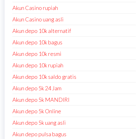
Akun Casino rupiah
Akun Casino uang asli
Akun depo 10k alternatif
Akun depo 10k bagus
Akun depo 10k resmi
Akun depo 10k rupiah
Akun depo 10k saldo gratis
Akun depo 5k 24 Jam
Akun depo 5k MANDIRI
Akun depo 5k Online
Akun depo 5k uang asli
Akun depo pulsa bagus