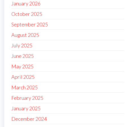
January 2026
October 2025
September 2025
August 2025
July 2025
June 2025
May 2025
April 2025
March 2025
February 2025
January 2025
December 2024