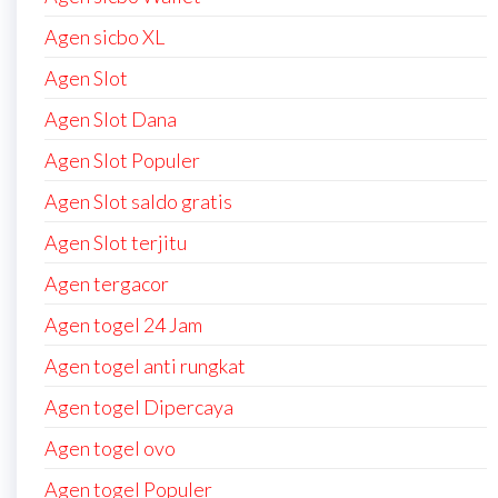
Agen sicbo XL
Agen Slot
Agen Slot Dana
Agen Slot Populer
Agen Slot saldo gratis
Agen Slot terjitu
Agen tergacor
Agen togel 24 Jam
Agen togel anti rungkat
Agen togel Dipercaya
Agen togel ovo
Agen togel Populer