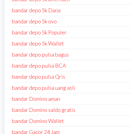
bandar depo 5k Dana
bandar depo 5k ovo
bandar depo 5k Populer
bandar depo 5k Wallet
bandar depo pulsa bagus
bandar depo pulsa BCA
bandar depo pulsa Qris
bandar depo pulsa uang asli
bandar Domino aman
bandar Domino saldo gratis
bandar Domino Wallet
bandar Gacor 24 Jam