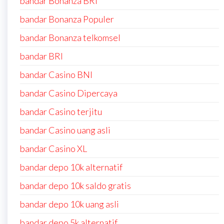
bandar Bonanza BRI
bandar Bonanza Populer
bandar Bonanza telkomsel
bandar BRI
bandar Casino BNI
bandar Casino Dipercaya
bandar Casino terjitu
bandar Casino uang asli
bandar Casino XL
bandar depo 10k alternatif
bandar depo 10k saldo gratis
bandar depo 10k uang asli
bandar depo 5k alternatif