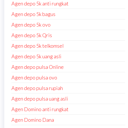
Agen depo 5k anti rungkat
Agen depo 5k bagus
Agen depo 5k ovo
Agen depo 5k Qris
Agen depo 5k telkomsel
Agen depo 5k uang asli
Agen depo pulsa Online
Agen depo pulsa ovo
Agen depo pulsa rupiah
Agen depo pulsa uang asli
Agen Domino anti rungkat
Agen Domino Dana