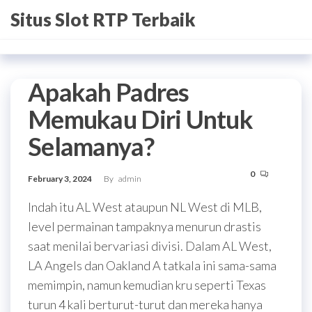
Skip
Situs Slot RTP Terbaik
to
the
content
Apakah Padres
Memukau Diri Untuk
Selamanya?
0
February 3, 2024
By
admin
Indah itu AL West ataupun NL West di MLB,
level permainan tampaknya menurun drastis
saat menilai bervariasi divisi. Dalam AL West,
LA Angels dan Oakland A tatkala ini sama-sama
memimpin, namun kemudian kru seperti Texas
turun 4 kali berturut-turut dan mereka hanya