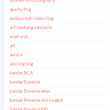
andrew hollis dougharty
apa itu ihsg
aplikasi edit video vlog
arti lambang pancasila
asam urat
att
aurora
ayu ting ting
bandar BCA
bandar Bonanza
bandar Bonanza aman
bandar Bonanza anti rungkat
bandar Bonanza BRI