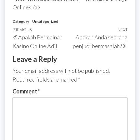
Online< /a>
Category
Uncategorized
Post
Previous
PREVIOUS
NEXT
Next
Apakah Permainan
Apakah Anda seorang
navigation
Post
Post
Kasino Online Adil
penjudi bermasalah?
Leave a Reply
Your email address will not be published.
Required fields are marked
*
Comment
*