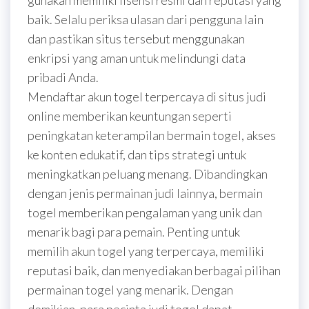
gunakan memiliki lisensi resmi dan reputasi yang
baik. Selalu periksa ulasan dari pengguna lain
dan pastikan situs tersebut menggunakan
enkripsi yang aman untuk melindungi data
pribadi Anda.
Mendaftar akun togel terpercaya di situs judi
online memberikan keuntungan seperti
peningkatan keterampilan bermain togel, akses
ke konten edukatif, dan tips strategi untuk
meningkatkan peluang menang. Dibandingkan
dengan jenis permainan judi lainnya, bermain
togel memberikan pengalaman yang unik dan
menarik bagi para pemain. Penting untuk
memilih akun togel yang terpercaya, memiliki
reputasi baik, dan menyediakan berbagai pilihan
permainan togel yang menarik. Dengan