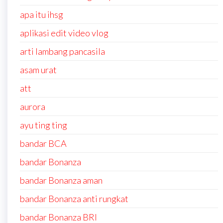
apa itu ihsg
aplikasi edit video vlog
arti lambang pancasila
asam urat
att
aurora
ayu ting ting
bandar BCA
bandar Bonanza
bandar Bonanza aman
bandar Bonanza anti rungkat
bandar Bonanza BRI