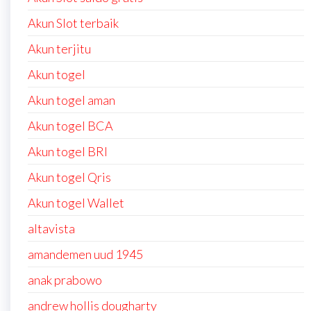
Akun Slot terbaik
Akun terjitu
Akun togel
Akun togel aman
Akun togel BCA
Akun togel BRI
Akun togel Qris
Akun togel Wallet
altavista
amandemen uud 1945
anak prabowo
andrew hollis dougharty