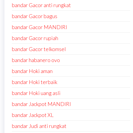
bandar Gacor anti rungkat
bandar Gacor bagus
bandar Gacor MANDIRI
bandar Gacor rupiah
bandar Gacor telkomsel
bandar habanero ovo
bandar Hoki aman
bandar Hoki terbaik
bandar Hoki uang asli
bandar Jackpot MANDIRI
bandar Jackpot XL
bandar Judi anti rungkat