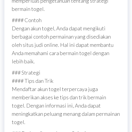
memperluas pengetahuan tentang strategi
bermain togel.
#### Contoh
Dengan akun togel, Anda dapat mengikuti
berbagai contoh permainan yang disediakan
oleh situs judi online. Hal ini dapat membantu
Anda memahami cara bermain togel dengan
lebih baik.
### Strategi
#### Tips dan Trik
Mendaftar akun togel terpercaya juga
memberikan akses ke tips dan trik bermain
togel. Dengan informasi ini, Anda dapat
meningkatkan peluang menang dalam permainan
togel.