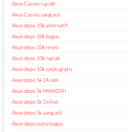
Akun Casino rupiah
Akun Casino uang asli
Akun depo 10k alternatif
Akun depo 10k bagus
Akun depo 10k resmi
Akun depo 10k rupiah
Akun depo 10k saldo gratis
Akun depo 5k 24 Jam
Akun depo 5k MANDIRI
Akun depo 5k Online
Akun depo 5k uang asli
Akun depo pulsa bagus