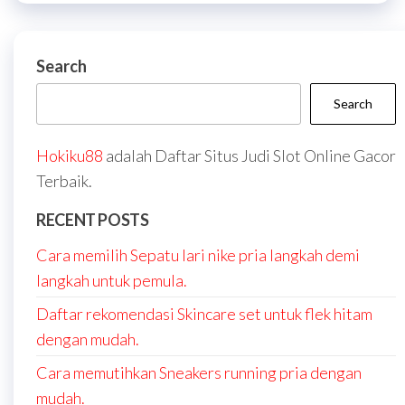
Search
Search
Hokiku88
adalah Daftar Situs Judi Slot Online Gacor
Terbaik.
RECENT POSTS
Cara memilih Sepatu lari nike pria langkah demi
langkah untuk pemula.
Daftar rekomendasi Skincare set untuk flek hitam
dengan mudah.
Cara memutihkan Sneakers running pria dengan
mudah.