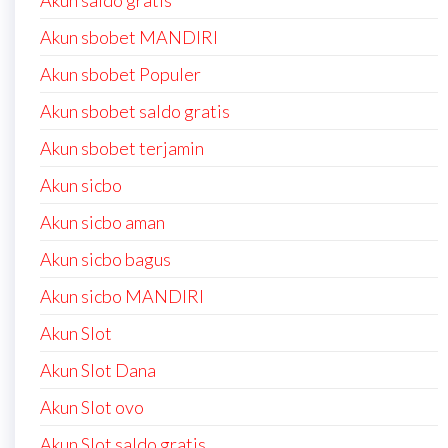
Akun saldo gratis
Akun sbobet MANDIRI
Akun sbobet Populer
Akun sbobet saldo gratis
Akun sbobet terjamin
Akun sicbo
Akun sicbo aman
Akun sicbo bagus
Akun sicbo MANDIRI
Akun Slot
Akun Slot Dana
Akun Slot ovo
Akun Slot saldo gratis