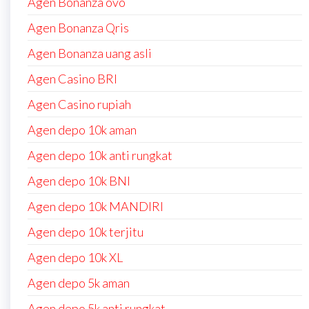
Agen Bonanza ovo
Agen Bonanza Qris
Agen Bonanza uang asli
Agen Casino BRI
Agen Casino rupiah
Agen depo 10k aman
Agen depo 10k anti rungkat
Agen depo 10k BNI
Agen depo 10k MANDIRI
Agen depo 10k terjitu
Agen depo 10k XL
Agen depo 5k aman
Agen depo 5k anti rungkat