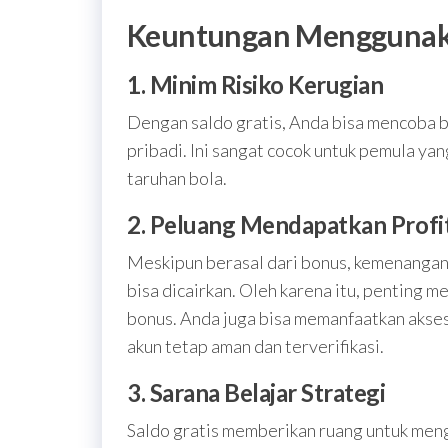
Keuntungan Menggunaka
1. Minim Risiko Kerugian
Dengan saldo gratis, Anda bisa mencoba 
pribadi. Ini sangat cocok untuk pemula ya
taruhan bola.
2. Peluang Mendapatkan Profi
Meskipun berasal dari bonus, kemenangan
bisa dicairkan. Oleh karena itu, penting 
bonus. Anda juga bisa memanfaatkan akses
akun tetap aman dan terverifikasi.
3. Sarana Belajar Strategi
Saldo gratis memberikan ruang untuk mengu