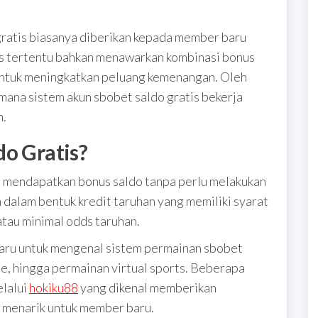
gratis biasanya diberikan kepada member baru
tus tertentu bahkan menawarkan kombinasi bonus
 untuk meningkatkan peluang kemenangan. Oleh
mana sistem akun sbobet saldo gratis bekerja
n.
do Gratis?
g mendapatkan bonus saldo tanpa perlu melakukan
n dalam bentuk kredit taruhan yang memiliki syarat
atau minimal odds taruhan.
baru untuk mengenal sistem permainan sbobet
line, hingga permainan virtual sports. Beberapa
elalui
hokiku88
yang dikenal memberikan
 menarik untuk member baru.