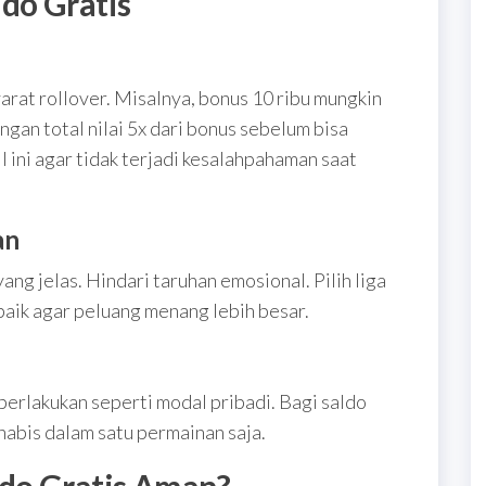
do Gratis
yarat rollover. Misalnya, bonus 10 ribu mungkin
an total nilai 5x dari bonus sebelum bisa
 ini agar tidak terjadi kesalahpahaman saat
an
ng jelas. Hindari taruhan emosional. Pilih liga
aik agar peluang menang lebih besar.
perlakukan seperti modal pribadi. Bagi saldo
habis dalam satu permainan saja.