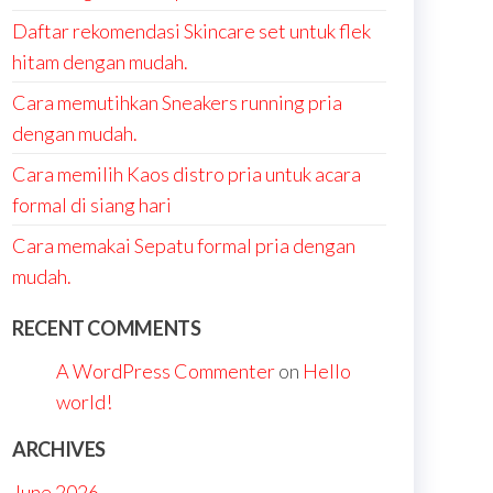
Daftar rekomendasi Skincare set untuk flek
hitam dengan mudah.
Cara memutihkan Sneakers running pria
dengan mudah.
Cara memilih Kaos distro pria untuk acara
formal di siang hari
Cara memakai Sepatu formal pria dengan
mudah.
RECENT COMMENTS
A WordPress Commenter
on
Hello
world!
ARCHIVES
June 2026