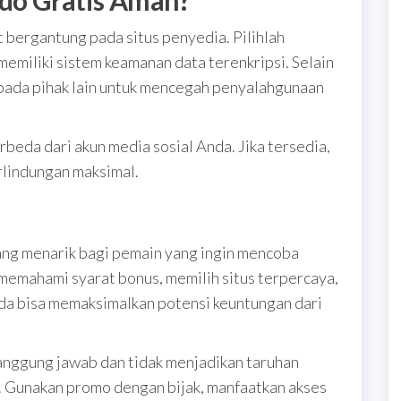
do Gratis Aman?
 bergantung pada situs penyedia. Pilihlah
emiliki sistem keamanan data terenkripsi. Selain
kepada pihak lain untuk mencegah penyalahgunaan
beda dari akun media sosial Anda. Jika tersedia,
erlindungan maksimal.
ang menarik bagi pemain yang ingin mencoba
memahami syarat bonus, memilih situs terpercaya,
da bisa memaksimalkan potensi keuntungan dari
anggung jawab dan tidak menjadikan taruhan
. Gunakan promo dengan bijak, manfaatkan akses