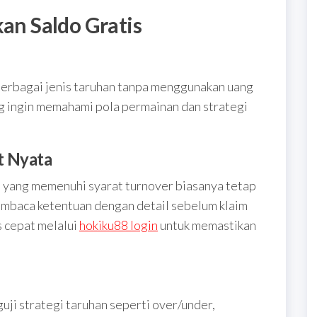
n Saldo Gratis
berbagai jenis taruhan tanpa menggunakan uang
ng ingin memahami pola permainan dan strategi
t Nyata
 yang memenuhi syarat turnover biasanya tetap
membaca ketentuan dengan detail sebelum klaim
 cepat melalui
hokiku88 login
untuk memastikan
ji strategi taruhan seperti over/under,