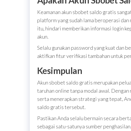
Apakah Akun Sbobet Sal
Keamanan akun sbobet saldo gratis sangat
platform yang sudah lama beroperasi dan m
itu, hindari memberikan informasi login 
akun.
Selalu gunakan password yang kuat dan ber
aktifkan fitur verifikasi tambahan untuk p
Kesimpulan
Akun sbobet saldo gratis merupakan pelu
taruhan online tanpa modal awal. Dengan 
serta menerapkan strategi yang tepat, An
saldo gratis tersebut.
Pastikan Anda selalu bermain secara bert
sebagai satu-satunya sumber penghasilan