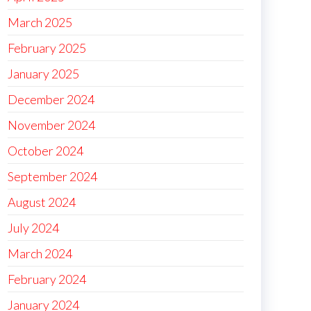
March 2025
February 2025
January 2025
December 2024
November 2024
October 2024
September 2024
August 2024
July 2024
March 2024
February 2024
January 2024