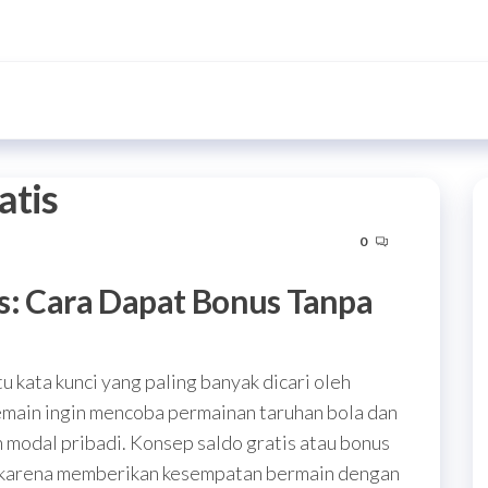
atis
0
s: Cara Dapat Bonus Tanpa
u kata kunci yang paling banyak dicari oleh
pemain ingin mencoba permainan taruhan bola dan
 modal pribadi. Konsep saldo gratis atau bonus
k karena memberikan kesempatan bermain dengan