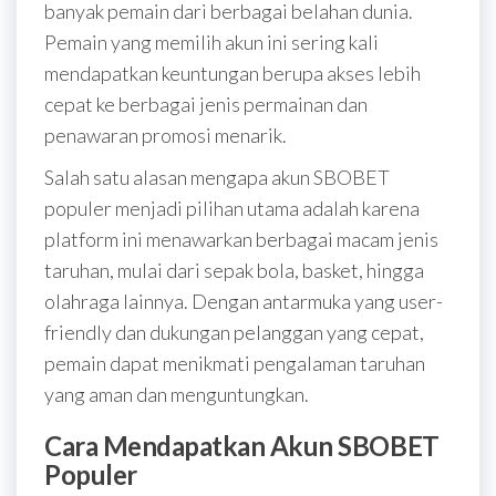
banyak pemain dari berbagai belahan dunia.
Pemain yang memilih akun ini sering kali
mendapatkan keuntungan berupa akses lebih
cepat ke berbagai jenis permainan dan
penawaran promosi menarik.
Salah satu alasan mengapa akun SBOBET
populer menjadi pilihan utama adalah karena
platform ini menawarkan berbagai macam jenis
taruhan, mulai dari sepak bola, basket, hingga
olahraga lainnya. Dengan antarmuka yang user-
friendly dan dukungan pelanggan yang cepat,
pemain dapat menikmati pengalaman taruhan
yang aman dan menguntungkan.
Cara Mendapatkan Akun SBOBET
Populer