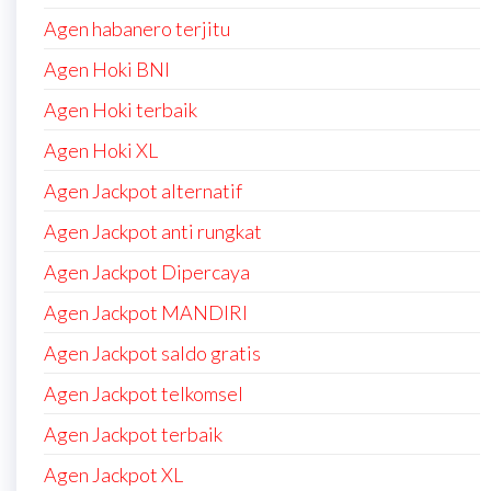
Agen habanero terjitu
Agen Hoki BNI
Agen Hoki terbaik
Agen Hoki XL
Agen Jackpot alternatif
Agen Jackpot anti rungkat
Agen Jackpot Dipercaya
Agen Jackpot MANDIRI
Agen Jackpot saldo gratis
Agen Jackpot telkomsel
Agen Jackpot terbaik
Agen Jackpot XL