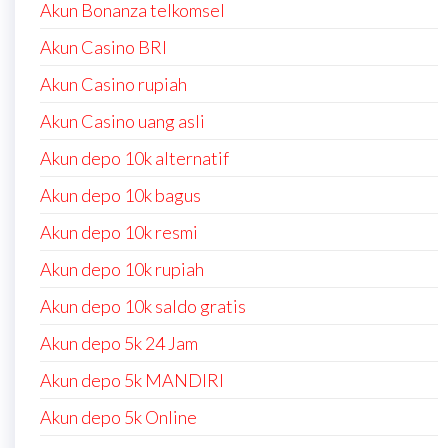
Akun Bonanza telkomsel
Akun Casino BRI
Akun Casino rupiah
Akun Casino uang asli
Akun depo 10k alternatif
Akun depo 10k bagus
Akun depo 10k resmi
Akun depo 10k rupiah
Akun depo 10k saldo gratis
Akun depo 5k 24 Jam
Akun depo 5k MANDIRI
Akun depo 5k Online