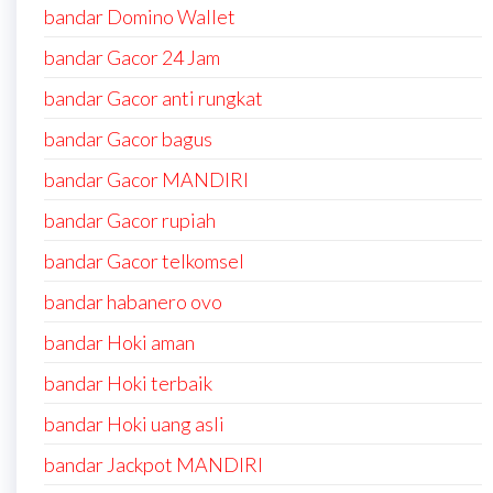
bandar Domino Wallet
bandar Gacor 24 Jam
bandar Gacor anti rungkat
bandar Gacor bagus
bandar Gacor MANDIRI
bandar Gacor rupiah
bandar Gacor telkomsel
bandar habanero ovo
bandar Hoki aman
bandar Hoki terbaik
bandar Hoki uang asli
bandar Jackpot MANDIRI