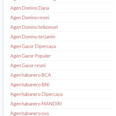
Agen Domino Dana
Agen Domino resmi
Agen Domino telkomsel
Agen Domino terjamin
Agen Gacor Dipercaya
Agen Gacor Populer
Agen Gacor resmi
Agen habanero BCA
Agen habanero BNI
Agen habanero Dipercaya
Agen habanero MANDIRI
Agen habanero ovo