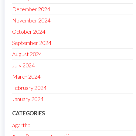
December 2024
November 2024
October 2024
September 2024
August 2024
July 2024
March 2024
February 2024
January 2024
CATEGORIES
agartha