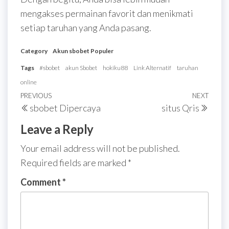
mengakses permainan favorit dan menikmati
setiap taruhan yang Anda pasang.
Category
Akun sbobet Populer
Tags
#sbobet
akun Sbobet
hokiku88
Link Alternatif
taruhan
online
Post
Previous
PREVIOUS
NEXT
Next
sbobet Dipercaya
situs Qris
navigation
Post
Post
Leave a Reply
Your email address will not be published.
Required fields are marked
*
Comment
*