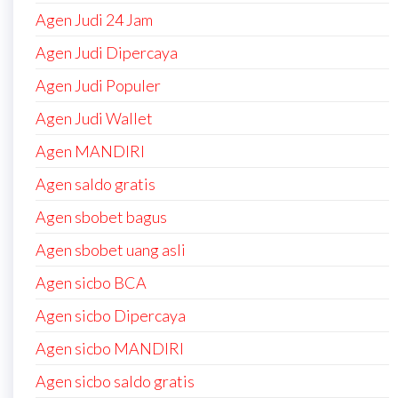
Agen Judi 24 Jam
Agen Judi Dipercaya
Agen Judi Populer
Agen Judi Wallet
Agen MANDIRI
Agen saldo gratis
Agen sbobet bagus
Agen sbobet uang asli
Agen sicbo BCA
Agen sicbo Dipercaya
Agen sicbo MANDIRI
Agen sicbo saldo gratis