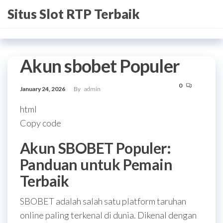
Skip
Situs Slot RTP Terbaik
to
the
content
Akun sbobet Populer
0
January 24, 2026
By
admin
html
Copy code
Akun SBOBET Populer:
Panduan untuk Pemain
Terbaik
SBOBET adalah salah satu platform taruhan
online paling terkenal di dunia. Dikenal dengan