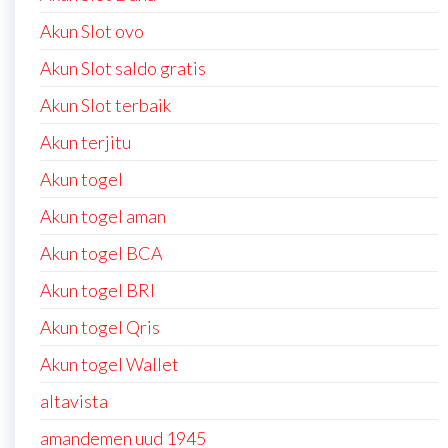
Akun Slot ovo
Akun Slot saldo gratis
Akun Slot terbaik
Akun terjitu
Akun togel
Akun togel aman
Akun togel BCA
Akun togel BRI
Akun togel Qris
Akun togel Wallet
altavista
amandemen uud 1945