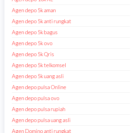
Agen depo 5k aman
Agen depo 5k anti rungkat
Agen depo 5k bagus
Agen depo 5k ovo
Agen depo 5k Qris
Agen depo 5k telkomsel
Agen depo 5k uang asli
Agen depo pulsa Online
Agen depo pulsa ovo
Agen depo pulsa rupiah
Agen depo pulsa uang asli
Agen Domino anti rungkat