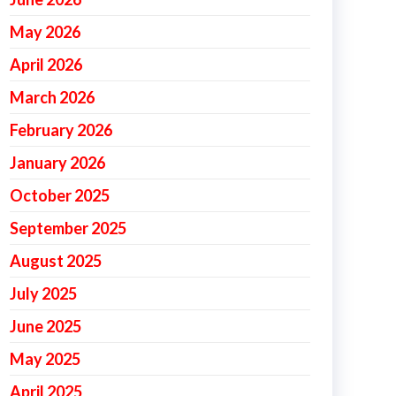
May 2026
April 2026
March 2026
February 2026
January 2026
October 2025
September 2025
August 2025
July 2025
June 2025
May 2025
April 2025