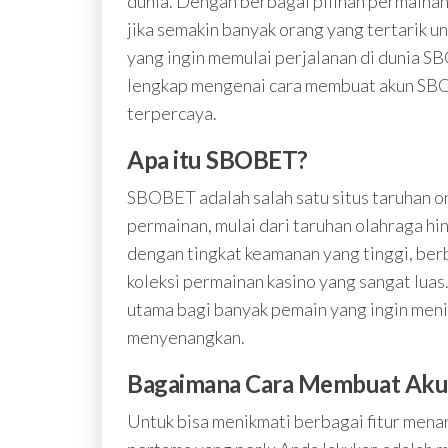
dunia. Dengan berbagai pilihan permainan
jika semakin banyak orang yang tertarik un
yang ingin memulai perjalanan di dunia SB
lengkap mengenai cara membuat akun SBOB
terpercaya.
Apa itu SBOBET?
SBOBET adalah salah satu situs taruhan o
permainan, mulai dari taruhan olahraga hin
dengan tingkat keamanan yang tinggi, berb
koleksi permainan kasino yang sangat lua
utama bagi banyak pemain yang ingin men
menyenangkan.
Bagaimana Cara Membuat Ak
Untuk bisa menikmati berbagai fitur mena