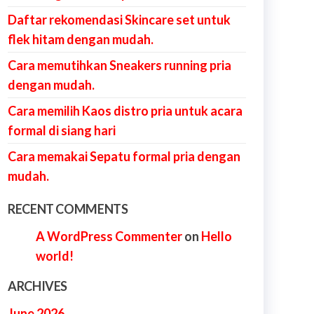
Daftar rekomendasi Skincare set untuk
flek hitam dengan mudah.
Cara memutihkan Sneakers running pria
dengan mudah.
Cara memilih Kaos distro pria untuk acara
formal di siang hari
Cara memakai Sepatu formal pria dengan
mudah.
RECENT COMMENTS
A WordPress Commenter
on
Hello
world!
ARCHIVES
June 2026