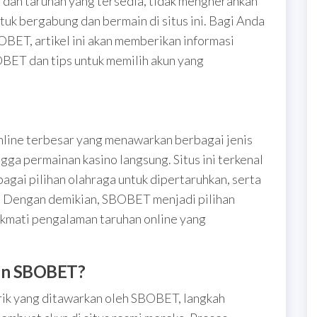
 dan taruhan yang tersedia, tidak mengherankan
tuk bergabung dan bermain di situs ini. Bagi Anda
OBET, artikel ini akan memberikan informasi
ET dan tips untuk memilih akun yang
nline terbesar yang menawarkan berbagai jenis
gga permainan kasino langsung. Situs ini terkenal
agai pilihan olahraga untuk dipertaruhkan, serta
s. Dengan demikian, SBOBET menjadi pilihan
ikmati pengalaman taruhan online yang
un SBOBET?
rik yang ditawarkan oleh SBOBET, langkah