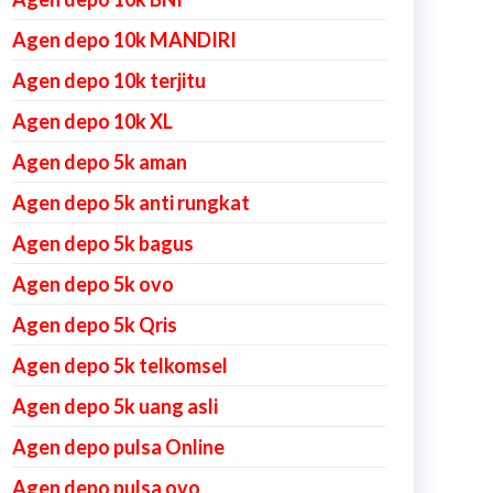
Agen depo 10k MANDIRI
Agen depo 10k terjitu
Agen depo 10k XL
Agen depo 5k aman
Agen depo 5k anti rungkat
Agen depo 5k bagus
Agen depo 5k ovo
Agen depo 5k Qris
Agen depo 5k telkomsel
Agen depo 5k uang asli
Agen depo pulsa Online
Agen depo pulsa ovo