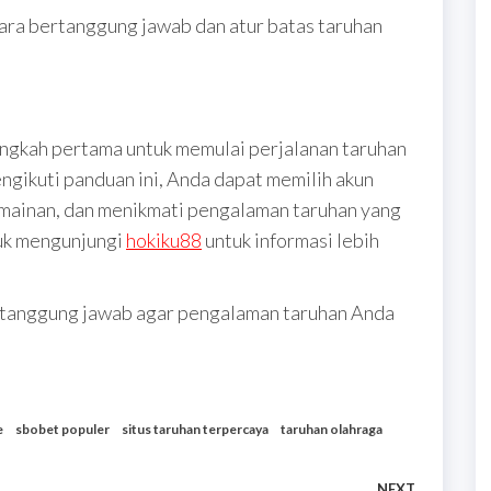
cara bertanggung jawab dan atur batas taruhan
gkah pertama untuk memulai perjalanan taruhan
gikuti panduan ini, Anda dapat memilih akun
rmainan, dan menikmati pengalaman taruhan yang
uk mengunjungi
hokiku88
untuk informasi lebih
ertanggung jawab agar pengalaman taruhan Anda
e
sbobet populer
situs taruhan terpercaya
taruhan olahraga
NEXT