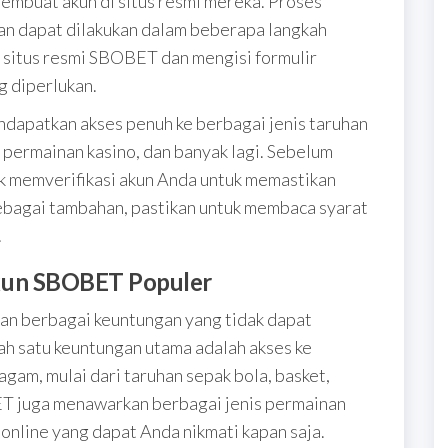
embuat akun di situs resmi mereka. Proses
n dapat dilakukan dalam beberapa langkah
 situs resmi SBOBET dan mengisi formulir
g diperlukan.
ndapatkan akses penuh ke berbagai jenis taruhan
 permainan kasino, dan banyak lagi. Sebelum
k memverifikasi akun Anda untuk memastikan
ebagai tambahan, pastikan untuk membaca syarat
.
un SBOBET Populer
n berbagai keuntungan yang tidak dapat
lah satu keuntungan utama adalah akses ke
gam, mulai dari taruhan sepak bola, basket,
BET juga menawarkan berbagai jenis permainan
t online yang dapat Anda nikmati kapan saja.