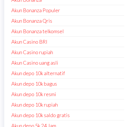
Akun Bonanza Populer
Akun Bonanza Qris
Akun Bonanza telkomsel
Akun Casino BRI
Akun Casino rupiah
Akun Casino uang asli
Akun depo 10k alternatif
Akun depo 10k bagus
Akun depo 10k resmi
Akun depo 10k rupiah
Akun depo 10k saldo gratis
Akun depo 5k 24 Jam