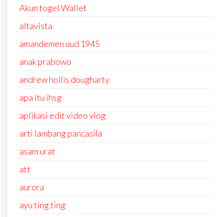
Akun togel Wallet
altavista
amandemen uud 1945
anak prabowo
andrew hollis dougharty
apa itu ihsg
aplikasi edit video vlog
arti lambang pancasila
asam urat
att
aurora
ayu ting ting