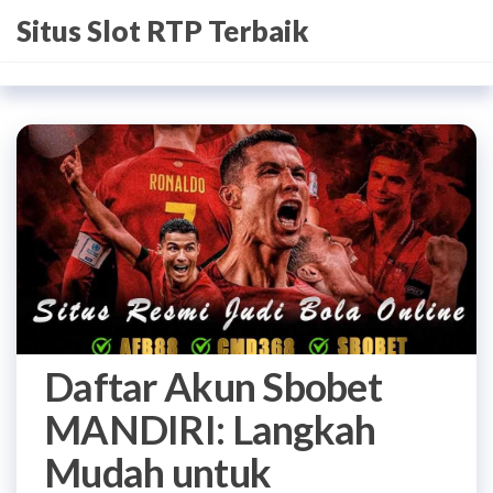
Skip
Situs Slot RTP Terbaik
to
the
content
Daftar Akun Sbobet
MANDIRI: Langkah
Mudah untuk