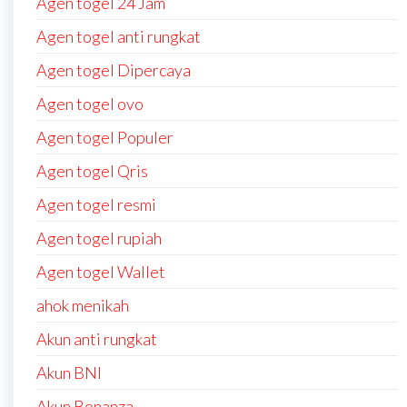
Agen togel 24 Jam
Agen togel anti rungkat
Agen togel Dipercaya
Agen togel ovo
Agen togel Populer
Agen togel Qris
Agen togel resmi
Agen togel rupiah
Agen togel Wallet
ahok menikah
Akun anti rungkat
Akun BNI
Akun Bonanza