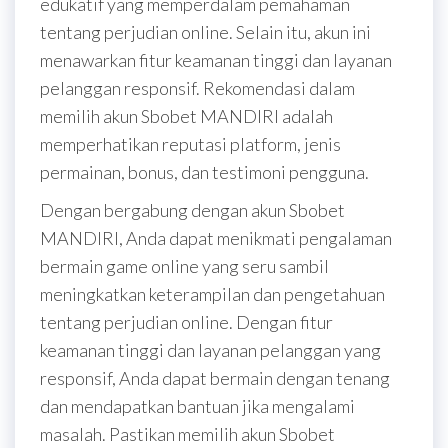
edukatif yang memperdalam pemahaman
tentang perjudian online. Selain itu, akun ini
menawarkan fitur keamanan tinggi dan layanan
pelanggan responsif. Rekomendasi dalam
memilih akun Sbobet MANDIRI adalah
memperhatikan reputasi platform, jenis
permainan, bonus, dan testimoni pengguna.
Dengan bergabung dengan akun Sbobet
MANDIRI, Anda dapat menikmati pengalaman
bermain game online yang seru sambil
meningkatkan keterampilan dan pengetahuan
tentang perjudian online. Dengan fitur
keamanan tinggi dan layanan pelanggan yang
responsif, Anda dapat bermain dengan tenang
dan mendapatkan bantuan jika mengalami
masalah. Pastikan memilih akun Sbobet