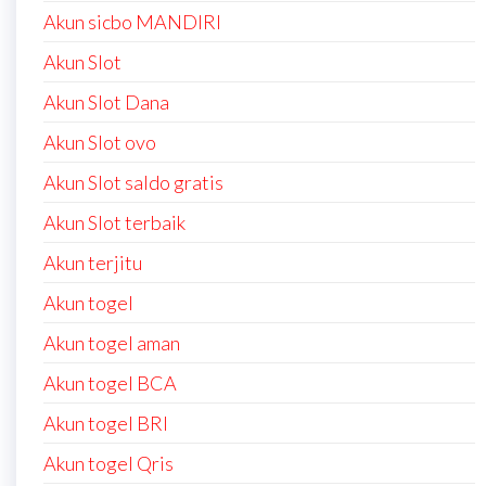
Akun sicbo MANDIRI
Akun Slot
Akun Slot Dana
Akun Slot ovo
Akun Slot saldo gratis
Akun Slot terbaik
Akun terjitu
Akun togel
Akun togel aman
Akun togel BCA
Akun togel BRI
Akun togel Qris