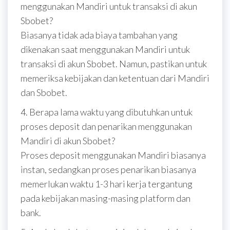
menggunakan Mandiri untuk transaksi di akun
Sbobet?
Biasanya tidak ada biaya tambahan yang
dikenakan saat menggunakan Mandiri untuk
transaksi di akun Sbobet. Namun, pastikan untuk
memeriksa kebijakan dan ketentuan dari Mandiri
dan Sbobet.
4. Berapa lama waktu yang dibutuhkan untuk
proses deposit dan penarikan menggunakan
Mandiri di akun Sbobet?
Proses deposit menggunakan Mandiri biasanya
instan, sedangkan proses penarikan biasanya
memerlukan waktu 1-3 hari kerja tergantung
pada kebijakan masing-masing platform dan
bank.