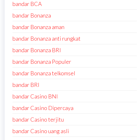
bandar BCA
bandar Bonanza
bandar Bonanza aman
bandar Bonanza anti rungkat
bandar Bonanza BRI
bandar Bonanza Populer
bandar Bonanza telkomsel
bandar BRI
bandar Casino BNI
bandar Casino Dipercaya
bandar Casino terjitu
bandar Casino uang asli