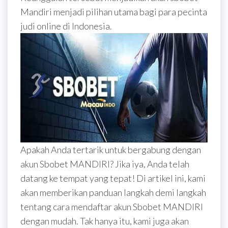
Mandiri menjadi pilihan utama bagi para pecinta
judi online di Indonesia.
Apakah Anda tertarik untuk bergabung dengan
akun Sbobet MANDIRI? Jika iya, Anda telah
datang ke tempat yang tepat! Di artikel ini, kami
akan memberikan panduan langkah demi langkah
tentang cara mendaftar akun Sbobet MANDIRI
dengan mudah. Tak hanya itu, kami juga akan