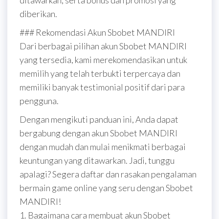
diberikan.
### Rekomendasi Akun Sbobet MANDIRI
Dari berbagai pilihan akun Sbobet MANDIRI
yang tersedia, kami merekomendasikan untuk
memilih yang telah terbukti terpercaya dan
memiliki banyak testimonial positif dari para
pengguna.
Dengan mengikuti panduan ini, Anda dapat
bergabung dengan akun Sbobet MANDIRI
dengan mudah dan mulai menikmati berbagai
keuntungan yang ditawarkan. Jadi, tunggu
apalagi? Segera daftar dan rasakan pengalaman
bermain game online yang seru dengan Sbobet
MANDIRI!
1. Bagaimana cara membuat akun Sbobet