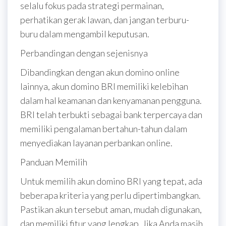
selalu fokus pada strategi permainan,
perhatikan gerak lawan, dan jangan terburu-
buru dalam mengambil keputusan.
Perbandingan dengan sejenisnya
Dibandingkan dengan akun domino online
lainnya, akun domino BRI memiliki kelebihan
dalam hal keamanan dan kenyamanan pengguna.
BRI telah terbukti sebagai bank terpercaya dan
memiliki pengalaman bertahun-tahun dalam
menyediakan layanan perbankan online.
Panduan Memilih
Untuk memilih akun domino BRI yang tepat, ada
beberapa kriteria yang perlu dipertimbangkan.
Pastikan akun tersebut aman, mudah digunakan,
dan memiliki fitur yang lengkap. Jika Anda masih