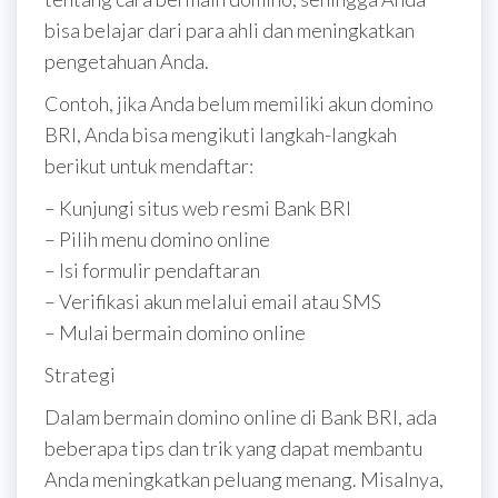
bisa belajar dari para ahli dan meningkatkan
pengetahuan Anda.
Contoh, jika Anda belum memiliki akun domino
BRI, Anda bisa mengikuti langkah-langkah
berikut untuk mendaftar:
– Kunjungi situs web resmi Bank BRI
– Pilih menu domino online
– Isi formulir pendaftaran
– Verifikasi akun melalui email atau SMS
– Mulai bermain domino online
Strategi
Dalam bermain domino online di Bank BRI, ada
beberapa tips dan trik yang dapat membantu
Anda meningkatkan peluang menang. Misalnya,