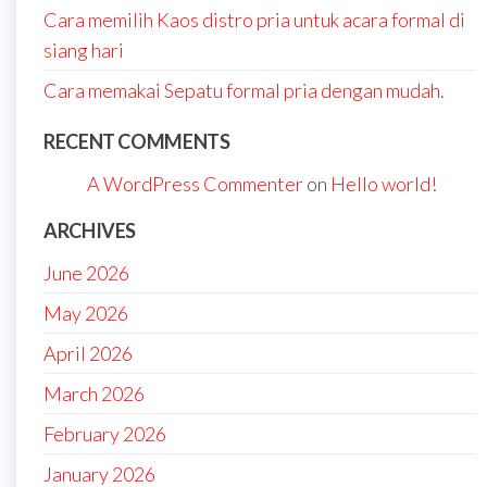
Cara memilih Kaos distro pria untuk acara formal di
siang hari
Cara memakai Sepatu formal pria dengan mudah.
RECENT COMMENTS
A WordPress Commenter
on
Hello world!
ARCHIVES
June 2026
May 2026
April 2026
March 2026
February 2026
January 2026