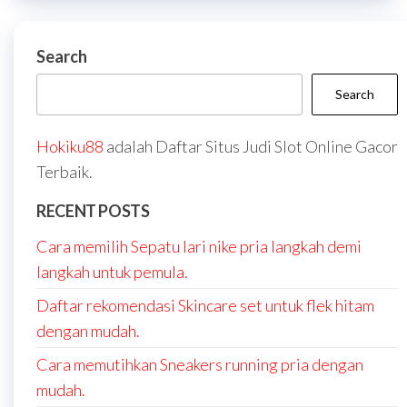
Search
Search
Hokiku88
adalah Daftar Situs Judi Slot Online Gacor
Terbaik.
RECENT POSTS
Cara memilih Sepatu lari nike pria langkah demi
langkah untuk pemula.
Daftar rekomendasi Skincare set untuk flek hitam
dengan mudah.
Cara memutihkan Sneakers running pria dengan
mudah.