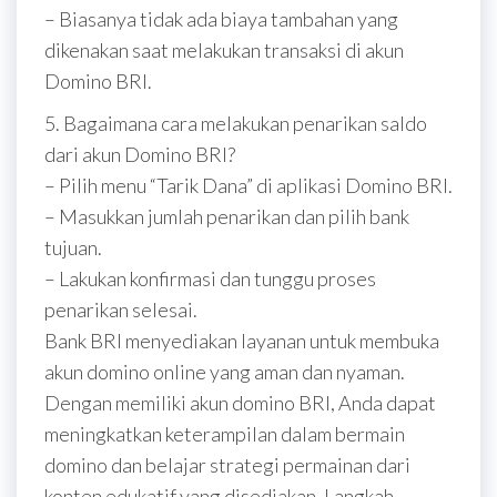
– Biasanya tidak ada biaya tambahan yang
dikenakan saat melakukan transaksi di akun
Domino BRI.
5. Bagaimana cara melakukan penarikan saldo
dari akun Domino BRI?
– Pilih menu “Tarik Dana” di aplikasi Domino BRI.
– Masukkan jumlah penarikan dan pilih bank
tujuan.
– Lakukan konfirmasi dan tunggu proses
penarikan selesai.
Bank BRI menyediakan layanan untuk membuka
akun domino online yang aman dan nyaman.
Dengan memiliki akun domino BRI, Anda dapat
meningkatkan keterampilan dalam bermain
domino dan belajar strategi permainan dari
konten edukatif yang disediakan. Langkah-