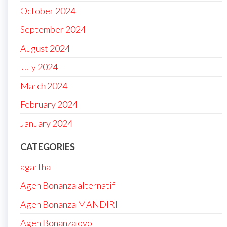
October 2024
September 2024
August 2024
July 2024
March 2024
February 2024
January 2024
CATEGORIES
agartha
Agen Bonanza alternatif
Agen Bonanza MANDIRI
Agen Bonanza ovo