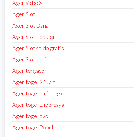
Agen sicbo XL
Agen Slot
Agen Slot Dana
Agen Slot Populer
Agen Slot saldo gratis
Agen Slot terjitu
Agen tergacor
Agen togel 24 Jam
Agen togel anti rungkat
Agen togel Dipercaya
Agen togel ovo
Agen togel Populer