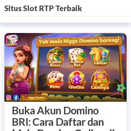
Skip
Situs Slot RTP Terbaik
to
the
content
Buka Akun Domino
BRI: Cara Daftar dan