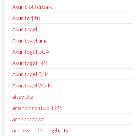
Akun Slot terbaik
Akun terjitu
Akun togel
Akun togel aman
Akun togel BCA
Akun togel BRI
Akun togel Qris
Akun togel Wallet
altavista
amandemen uud 1945
anak prabowo
andrew hollis dougharty