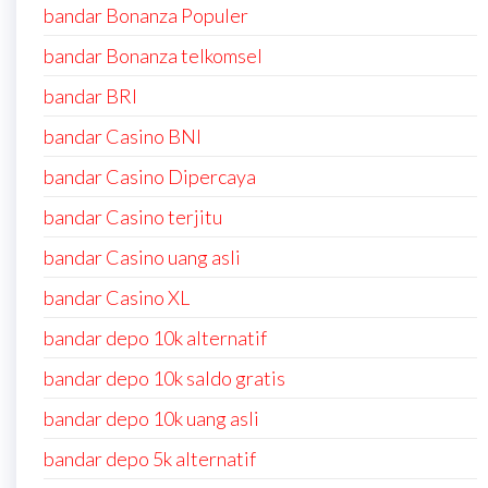
bandar Bonanza Populer
bandar Bonanza telkomsel
bandar BRI
bandar Casino BNI
bandar Casino Dipercaya
bandar Casino terjitu
bandar Casino uang asli
bandar Casino XL
bandar depo 10k alternatif
bandar depo 10k saldo gratis
bandar depo 10k uang asli
bandar depo 5k alternatif