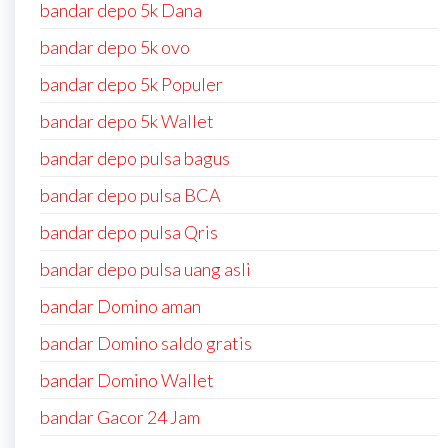
bandar depo 5k Dana
bandar depo 5k ovo
bandar depo 5k Populer
bandar depo 5k Wallet
bandar depo pulsa bagus
bandar depo pulsa BCA
bandar depo pulsa Qris
bandar depo pulsa uang asli
bandar Domino aman
bandar Domino saldo gratis
bandar Domino Wallet
bandar Gacor 24 Jam