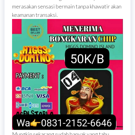
merasakan sensasi bermain tanpa khawatir akan
keamanan transaksi.
Mungkin sekarang sudah banyak yang tahu