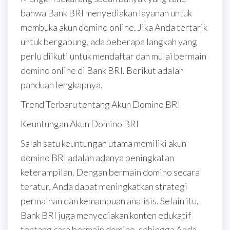
bahwa Bank BRI menyediakan layanan untuk
membuka akun domino online. Jika Anda tertarik
untuk bergabung, ada beberapa langkah yang
perlu diikuti untuk mendaftar dan mulai bermain
domino online di Bank BRI. Berikut adalah
panduan lengkapnya.
Trend Terbaru tentang Akun Domino BRI
Keuntungan Akun Domino BRI
Salah satu keuntungan utama memiliki akun
domino BRI adalah adanya peningkatan
keterampilan. Dengan bermain domino secara
teratur, Anda dapat meningkatkan strategi
permainan dan kemampuan analisis. Selain itu,
Bank BRI juga menyediakan konten edukatif
tentang cara bermain domino, sehingga Anda