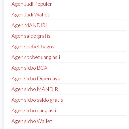
Agen Judi Populer
Agen Judi Wallet
Agen MANDIRI
Agen saldo gratis
Agen sbobet bagus
Agen sbobet uang asli
Agen sicbo BCA
Agen sicbo Dipercaya
Agen sicbo MANDIRI
Agen sicbo saldo gratis
Agen sicbo uang asli
Agen sicbo Wallet