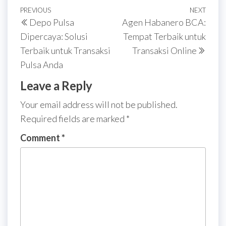
Post
Previous
PREVIOUS
NEXT
Next
Depo Pulsa
Agen Habanero BCA:
navigation
Post
Post
Dipercaya: Solusi
Tempat Terbaik untuk
Terbaik untuk Transaksi
Transaksi Online
Pulsa Anda
Leave a Reply
Your email address will not be published.
Required fields are marked
*
Comment
*