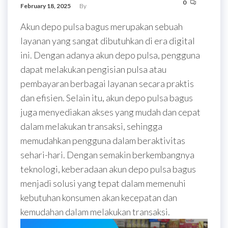
0
February 18, 2025
By
Akun depo pulsa bagus merupakan sebuah
layanan yang sangat dibutuhkan di era digital
ini. Dengan adanya akun depo pulsa, pengguna
dapat melakukan pengisian pulsa atau
pembayaran berbagai layanan secara praktis
dan efisien. Selain itu, akun depo pulsa bagus
juga menyediakan akses yang mudah dan cepat
dalam melakukan transaksi, sehingga
memudahkan pengguna dalam beraktivitas
sehari-hari. Dengan semakin berkembangnya
teknologi, keberadaan akun depo pulsa bagus
menjadi solusi yang tepat dalam memenuhi
kebutuhan konsumen akan kecepatan dan
kemudahan dalam melakukan transaksi.