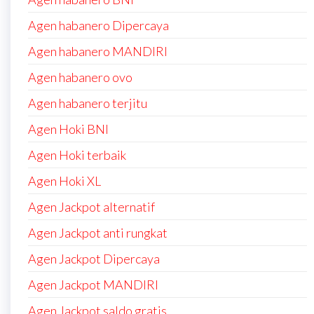
Agen habanero Dipercaya
Agen habanero MANDIRI
Agen habanero ovo
Agen habanero terjitu
Agen Hoki BNI
Agen Hoki terbaik
Agen Hoki XL
Agen Jackpot alternatif
Agen Jackpot anti rungkat
Agen Jackpot Dipercaya
Agen Jackpot MANDIRI
Agen Jackpot saldo gratis