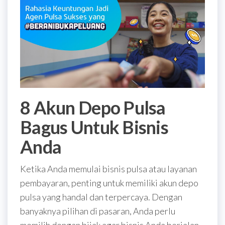
8 Akun Depo Pulsa
Bagus Untuk Bisnis
Anda
Ketika Anda memulai bisnis pulsa atau layanan
pembayaran, penting untuk memiliki akun depo
pulsa yang handal dan terpercaya. Dengan
banyaknya pilihan di pasaran, Anda perlu
memilih dengan bijak agar bisnis Anda berjalan