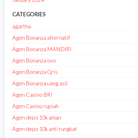
CATEGORIES
agartha
Agen Bonanza alternatif
Agen Bonanza MANDIRI
Agen Bonanza ovo
Agen Bonanza Qris
Agen Bonanza uang asli
Agen Casino BRI
Agen Casino rupiah
Agen depo 10k aman
Agen depo 10k anti rungkat