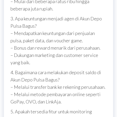
– Mulai dari beberapa ratus ribu hingga
beberapa juta rupiah.
3. Apa keuntungan menjadi agen di Akun Depo
Pulsa Bagus?
– Mendapatkan keuntungan dari penjualan
pulsa, paket data, dan voucher game.
– Bonus dan reward menarik dari perusahaan.
– Dukungan marketing dan customer service
yang baik.
4. Bagaimana cara melakukan deposit saldo di
Akun Depo Pulsa Bagus?
– Melalui transfer bank ke rekening perusahaan.
– Melalui metode pembayaran online seperti
GoPay, OVO, dan LinkAja.
5. Apakah tersedia fitur untuk monitoring