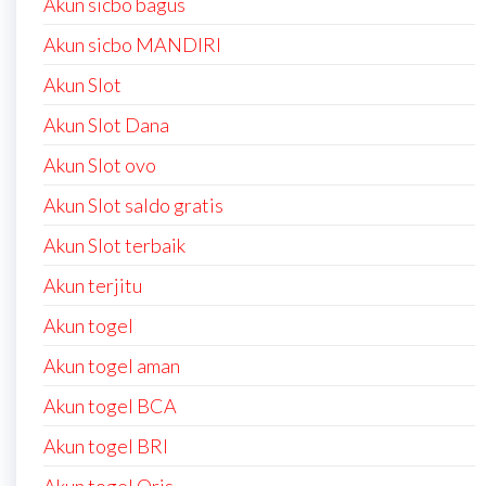
Akun sicbo bagus
Akun sicbo MANDIRI
Akun Slot
Akun Slot Dana
Akun Slot ovo
Akun Slot saldo gratis
Akun Slot terbaik
Akun terjitu
Akun togel
Akun togel aman
Akun togel BCA
Akun togel BRI
Akun togel Qris