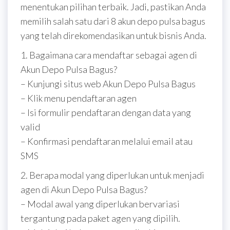
menentukan pilihan terbaik. Jadi, pastikan Anda
memilih salah satu dari 8 akun depo pulsa bagus
yang telah direkomendasikan untuk bisnis Anda.
1. Bagaimana cara mendaftar sebagai agen di
Akun Depo Pulsa Bagus?
– Kunjungi situs web Akun Depo Pulsa Bagus
– Klik menu pendaftaran agen
– Isi formulir pendaftaran dengan data yang
valid
– Konfirmasi pendaftaran melalui email atau
SMS
2. Berapa modal yang diperlukan untuk menjadi
agen di Akun Depo Pulsa Bagus?
– Modal awal yang diperlukan bervariasi
tergantung pada paket agen yang dipilih.