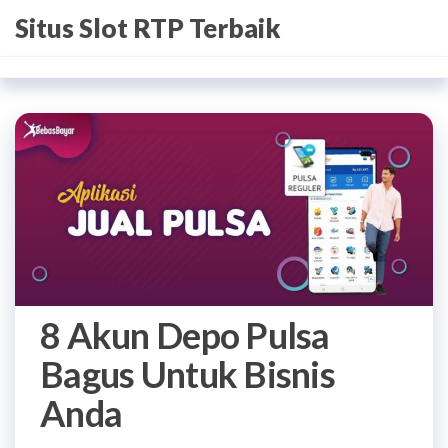
Skip
Situs Slot RTP Terbaik
to
the
content
8 Akun Depo Pulsa
Bagus Untuk Bisnis
Anda