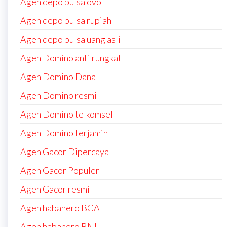
Agen depo pulsa ovo
Agen depo pulsa rupiah
Agen depo pulsa uang asli
Agen Domino anti rungkat
Agen Domino Dana
Agen Domino resmi
Agen Domino telkomsel
Agen Domino terjamin
Agen Gacor Dipercaya
Agen Gacor Populer
Agen Gacor resmi
Agen habanero BCA
Agen habanero BNI