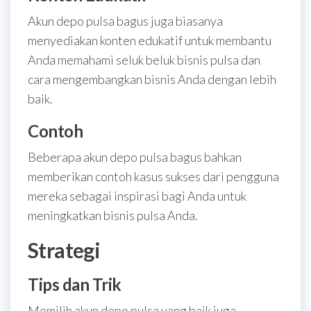
Akun depo pulsa bagus juga biasanya
menyediakan konten edukatif untuk membantu
Anda memahami seluk beluk bisnis pulsa dan
cara mengembangkan bisnis Anda dengan lebih
baik.
Contoh
Beberapa akun depo pulsa bagus bahkan
memberikan contoh kasus sukses dari pengguna
mereka sebagai inspirasi bagi Anda untuk
meningkatkan bisnis pulsa Anda.
Strategi
Tips dan Trik
Memilih akun depo pulsa yang baik juga