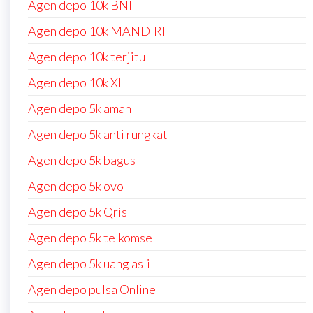
Agen depo 10k BNI
Agen depo 10k MANDIRI
Agen depo 10k terjitu
Agen depo 10k XL
Agen depo 5k aman
Agen depo 5k anti rungkat
Agen depo 5k bagus
Agen depo 5k ovo
Agen depo 5k Qris
Agen depo 5k telkomsel
Agen depo 5k uang asli
Agen depo pulsa Online