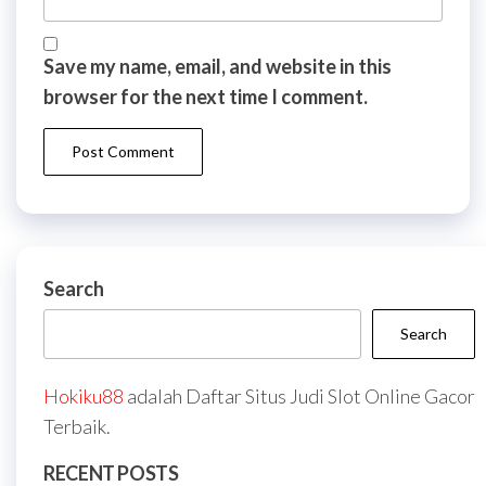
Save my name, email, and website in this
browser for the next time I comment.
Search
Search
Hokiku88
adalah Daftar Situs Judi Slot Online Gacor
Terbaik.
RECENT POSTS