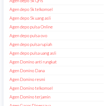
Agen depo 5k Qris
Agen depo 5k telkomsel
Agen depo 5k uang asli
Agen depo pulsa Online
Agen depo pulsa ovo
Agen depo pulsa rupiah
Agen depo pulsa uang asli
Agen Domino anti rungkat
Agen Domino Dana
Agen Domino resmi
Agen Domino telkomsel
Agen Domino terjamin
Agen Gacor Dipercaya