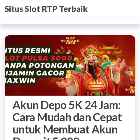
Skip
Situs Slot RTP Terbaik
to
the
content
Akun Depo 5K 24 Jam:
Cara Mudah dan Cepat
untuk Membuat Akun