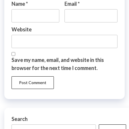
Name
*
Email
*
Website
Save my name, email, and website in this
browser for the next time I comment.
Search