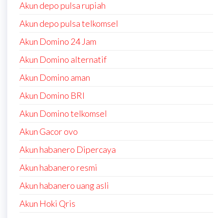
Akun depo pulsa rupiah
Akun depo pulsa telkomsel
Akun Domino 24 Jam
Akun Domino alternatif
Akun Domino aman
Akun Domino BRI
Akun Domino telkomsel
Akun Gacor ovo
Akun habanero Dipercaya
Akun habanero resmi
Akun habanero uang asli
Akun Hoki Qris