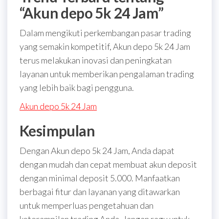
“Akun depo 5k 24 Jam”
Dalam mengikuti perkembangan pasar trading
yang semakin kompetitif, Akun depo 5k 24 Jam
terus melakukan inovasi dan peningkatan
layanan untuk memberikan pengalaman trading
yang lebih baik bagi pengguna.
Akun depo 5k 24 Jam
Kesimpulan
Dengan Akun depo 5k 24 Jam, Anda dapat
dengan mudah dan cepat membuat akun deposit
dengan minimal deposit 5.000. Manfaatkan
berbagai fitur dan layanan yang ditawarkan
untuk memperluas pengetahuan dan
keterampilan trading Anda. Jangan ragu untuk