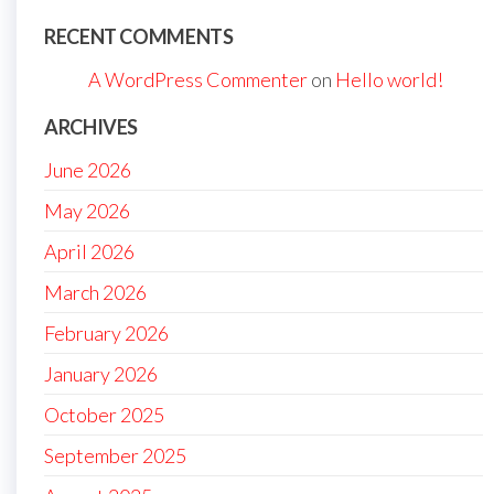
RECENT COMMENTS
A WordPress Commenter
on
Hello world!
ARCHIVES
June 2026
May 2026
April 2026
March 2026
February 2026
January 2026
October 2025
September 2025