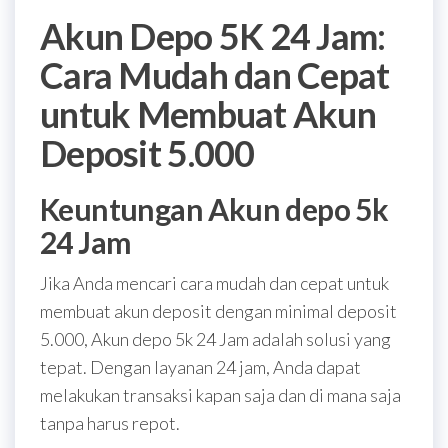
Akun Depo 5K 24 Jam:
Cara Mudah dan Cepat
untuk Membuat Akun
Deposit 5.000
Keuntungan Akun depo 5k
24 Jam
Jika Anda mencari cara mudah dan cepat untuk
membuat akun deposit dengan minimal deposit
5.000, Akun depo 5k 24 Jam adalah solusi yang
tepat. Dengan layanan 24 jam, Anda dapat
melakukan transaksi kapan saja dan di mana saja
tanpa harus repot.