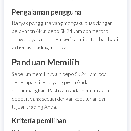
Pengalaman pengguna
Banyak pengguna yang mengaku puas dengan
pelayanan Akun depo 5k 24 Jam dan merasa
bahwa layanan ini memberikan nilai tambah bagi
aktivitas trading mereka.
Panduan Memilih
Sebelum memilih Akun depo 5k 24 Jam, ada
beberapa kriteria yang perlu Anda
pertimbangkan. Pastikan Anda memilih akun
deposit yang sesuai dengan kebutuhan dan
tujuan trading Anda.
Kriteria pemilihan