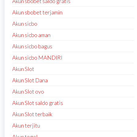
Akun sbobet saldo gratis
Akun sbobet terjamin
Akun sicbo
Akun sicbo aman
Akun sicbo bagus
Akun sicbo MANDIRI
Akun Slot
Akun Slot Dana
Akun Slot ovo
Akun Slot saldo gratis
Akun Slot terbaik
Akun terjitu
Akun togel