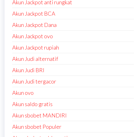
Akun Jackpot anti rungkat
Akun Jackpot BCA
Akun Jackpot Dana
Akun Jackpot ovo
Akun Jackpot rupiah
Akun Judi alternatif
Akun Judi BRI
Akun Judi tergacor
Akun ovo
Akun saldo gratis
Akun sbobet MANDIRI
Akun sbobet Populer